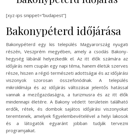
[xyz-ips snippet=”budapest”]
Bakonypéterd időjárása
Bakonypéterd egy kis település Magyarország nyugati
részén, Veszprém megyében, amely a csodás Bakony-
hegység lábánál helyezkedik el. Az itt élők számára az
időjárás nem csupán egy napi téma, hanem életük szerves
része, hiszen a régió természeti adottságai és az időjárási
viszonyok szorosan összefonódnak. A település
mikroklímája és az időjárás változásai jelentős hatással
vannak a mezőgazdaságra, a turizmusra és az itt élők
mindennapi életére. A Bakony védett területein található
erdők, rétek, és dombok sajátos időjárási viszonyokat
teremtenek, amelyek figyelembevételével a helyi lakosok
és a látogatók egyaránt jobban tudják tervezni
programjaikat.