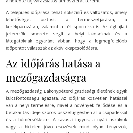
a hófedte táj varázslatos atmoszférát teremt.
A település időjárása tehát sokszínű és változatos, amely
lehetőséget biztosít a természetjárásra, a
kerékpározásra, valamint a téli sportokra is. Az éghajlati
jellemzők ismerete segít a helyi lakosoknak és a
látogatóknak egyaránt abban, hogy a legmegfelelőbb
időpontot válasszák az aktív kikapcsolódásra.
Az időjárás hatása a
mezőgazdaságra
A mezőgazdaság Bakonypéterd gazdasági életének egyik
kulcsfontosságú ágazata. Az időjárás közvetlen hatással
van a helyi termelésre, mivel a növények fejlődése és a
betakarítás ideje szoros összefüggésben áll a csapadékkal
és a hőmérséklettel. A tavaszi fagyok, a nyári aszályok
vagy a hirtelen jövő esőzések mind olyan tényezők,