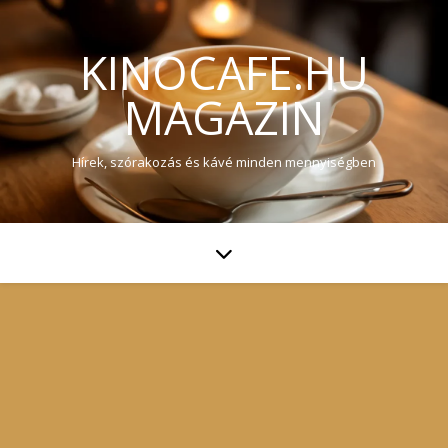
KINOCAFE.HU
MAGAZIN
Hírek, szórakozás és kávé minden mennyiségben