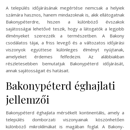
A település időjárásának megértése nemcsak a helyiek
számára hasznos, hanem mindazoknak is, akik ellátogatnak
Bakonypéterdre, hiszen a különböző évszakok
sajátosságai lehetővé teszik, hogy a látogatók a legjobb
élményeket szerezzék a természetben. A Bakony
csodálatos tájai, a friss levegő és a változatos időjárási
viszonyok együttese különleges élményt nyújtanak,
amelyeket érdemes felfedezni. Az alábbiakban
részletesebben bemutatjuk Bakonypéterd időjárását,
annak sajátosságait és hatásait.
Bakonypéterd éghajlati
jellemzői
Bakonypéterd éghajlata mérsékelt kontinentális, amely a
település domborzati viszonyainak köszönhetően
különböző mikroklímákat is magában foglal. A Bakony-