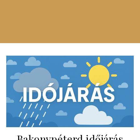
Bakonypéterd időjárás