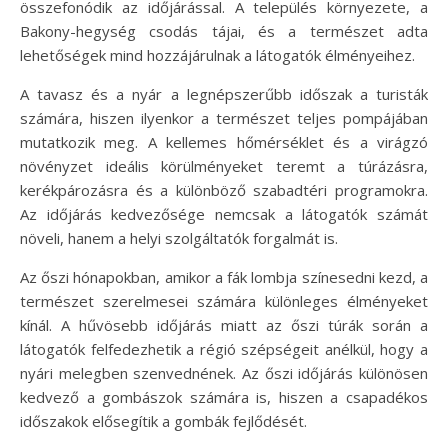
összefonódik az időjárással. A település környezete, a
Bakony-hegység csodás tájai, és a természet adta
lehetőségek mind hozzájárulnak a látogatók élményeihez.
A tavasz és a nyár a legnépszerűbb időszak a turisták
számára, hiszen ilyenkor a természet teljes pompájában
mutatkozik meg. A kellemes hőmérséklet és a virágzó
növényzet ideális körülményeket teremt a túrázásra,
kerékpározásra és a különböző szabadtéri programokra.
Az időjárás kedvezősége nemcsak a látogatók számát
növeli, hanem a helyi szolgáltatók forgalmát is.
Az őszi hónapokban, amikor a fák lombja színesedni kezd, a
természet szerelmesei számára különleges élményeket
kínál. A hűvösebb időjárás miatt az őszi túrák során a
látogatók felfedezhetik a régió szépségeit anélkül, hogy a
nyári melegben szenvednének. Az őszi időjárás különösen
kedvező a gombászok számára is, hiszen a csapadékos
időszakok elősegítik a gombák fejlődését.