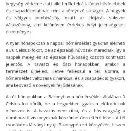
hegység védelme alatt álló területek általában hűvösebbek
és csapadékosabbak, mint a környező síkságok. A hegyek
és völgyek kombinációja miatt az időjárás sokszor
változékony, ami különösen érdekes helyi jelenségeket
eredményez.
A nyári hónapokban a nappali hőmérséklet gyakran elérheti
a 30 Celsius-fokot, de az éjszakák hűvösek maradnak, így a
nappali meleg és az éjszakai hűvösség közötti kontraszt
jelentős. A tavaszi és őszi hónapokban, amikor a
természet újjáéled, illetve felkészül a téli álomra, a
hőmérséklet változása dinamikus, és a csapadék is gyakori,
ami kedvező a növények fejlődésének.
A téli hónapokban a Bakonyban a hőmérséklet általában 0
Celsius-fok körüli, de a hegyekben gyakran előfordulnak
mínuszok is. A havazás nem ritka, és a hóvastagság a
domborzati viszonyoknak köszönhetően eltérő lehet. A tél
csodálatos látványt nyújt Bakonypéterd környékén, hiszen