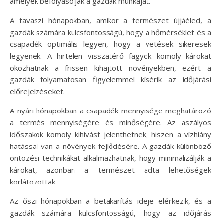
amelyek befolyásolják a gazdák munkáját.
A tavaszi hónapokban, amikor a természet újjáéled, a
gazdák számára kulcsfontosságú, hogy a hőmérséklet és a
csapadék optimális legyen, hogy a vetések sikeresek
legyenek. A hirtelen visszatérő fagyok komoly károkat
okozhatnak a frissen kihajtott növényekben, ezért a
gazdák folyamatosan figyelemmel kísérik az időjárási
előrejelzéseket.
A nyári hónapokban a csapadék mennyisége meghatározó
a termés mennyiségére és minőségére. Az aszályos
időszakok komoly kihívást jelenthetnek, hiszen a vízhiány
hatással van a növények fejlődésére. A gazdák különböző
öntözési technikákat alkalmazhatnak, hogy minimalizálják a
károkat, azonban a természet adta lehetőségek
korlátozottak.
Az őszi hónapokban a betakarítás ideje elérkezik, és a
gazdák számára kulcsfontosságú, hogy az időjárás