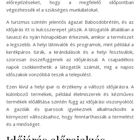
előrejelzéseket, hogy a megfelelő időpontban
végezhessék el a szükséges munkálatokat.
A turizmus szintén jelentős ágazat Babosdöbrétén, és az
időjárás itt is kulcsszerepet játszik. A látogatók általában a
tavaszi és nyári hónapokban érkeznek, amikor a természet
a legszebb. A helyi látnivalók és programok, mint például a
kerékpáros túrák, a kirándulások és a helyi fesztiválok,
szorosan összefüggenek az időjárással. A csapadékos
napok csökkenthetik a látogatók számát, míg a napos
időszakok vonzóbbá teszik a települést.
Ezen kívül a helyi ipar is érzékeny a változó időjárásra. A
különböző termékek, például élelmiszerek és kézműves
termékek előállítása szintén függ az időjárási viszonyoktól.
A gazdák és iparosok igyekeznek alkalmazkodni a
környezet változásaihoz, hogy fenntarthassák a termelést
és a minőséget.