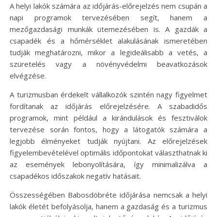
A helyi lakók számára az időjárás-előrejelzés nem csupán a
napi programok tervezésében segít, hanem a
mezőgazdasági munkák ütemezésében is. A gazdák a
csapadék és a hőmérséklet alakulásának ismeretében
tudják meghatározni, mikor a legideálisabb a vetés, a
szüretelés vagy a növényvédelmi beavatkozások
elvégzése.
A turizmusban érdekelt vállalkozók szintén nagy figyelmet
fordítanak az időjárás előrejelzésére. A szabadidős
programok, mint például a kirándulások és fesztiválok
tervezése során fontos, hogy a látogatók számára a
legjobb élményeket tudják nyújtani. Az előrejelzések
figyelembevételével optimális időpontokat választhatnak ki
az események lebonyolítására, így minimalizálva a
csapadékos időszakok negatív hatásait.
Összességében Babosdöbréte időjárása nemcsak a helyi
lakók életét befolyásolja, hanem a gazdaság és a turizmus