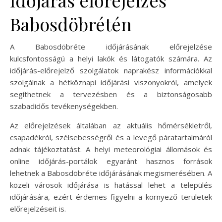
Időjárás előrejelzés
Babosdöbrétén
A Babosdöbréte időjárásának előrejelzése
kulcsfontosságú a helyi lakók és látogatók számára. Az
időjárás-előrejelző szolgálatok naprakész információkkal
szolgálnak a hétköznapi időjárási viszonyokról, amelyek
segíthetnek a tervezésben és a biztonságosabb
szabadidős tevékenységekben.
Az előrejelzések általában az aktuális hőmérsékletről,
csapadékról, szélsebességről és a levegő páratartalmáról
adnak tájékoztatást. A helyi meteorológiai állomások és
online időjárás-portálok egyaránt hasznos források
lehetnek a Babosdöbréte időjárásának megismerésében. A
közeli városok időjárása is hatással lehet a település
időjárására, ezért érdemes figyelni a környező területek
előrejelzéseit is.