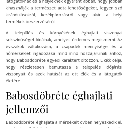
látogatóknak és a helyieknek egyaránt abban, hogy jobban
kihasználják a természet adta lehetőségeket, legyen szó
kirándulásokról, kerékpározásról vagy akár a helyi
termékek beszerzéséről.
A település és környékének éghajlati viszonyai
sokszínűséget kínálnak, amelyet érdemes megismerni. Az
évszakok váltakozása, a csapadék mennyisége és a
hőmérséklet ingadozása mind-mind hozzájárulnak ahhoz,
hogy Babosdöbréte egyedi karaktert öltözzön. E cikk célja,
hogy részletesen bemutassa a település időjárási
viszonyait és azok hatását az ott élők és a látogatók
életére.
Babosdöbréte éghajlati
jellemzői
Babosdöbréte éghajlata a mérsékelt övben helyezkedik el,