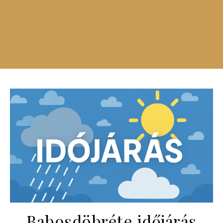
Babosdöbréte időjárás