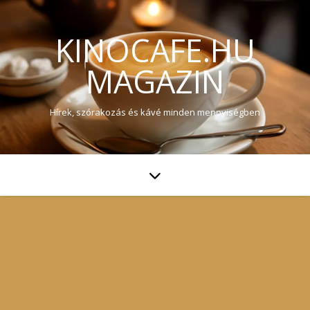
KINOCAFE.HU
MAGAZIN
Hírek, szórakozás és kávé minden mennyiségben