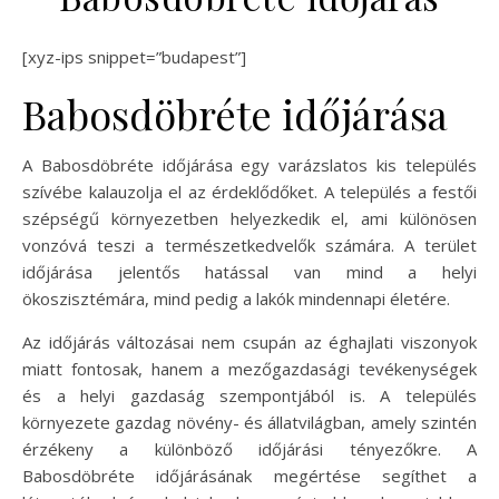
[xyz-ips snippet=”budapest”]
Babosdöbréte időjárása
A Babosdöbréte időjárása egy varázslatos kis település
szívébe kalauzolja el az érdeklődőket. A település a festői
szépségű környezetben helyezkedik el, ami különösen
vonzóvá teszi a természetkedvelők számára. A terület
időjárása jelentős hatással van mind a helyi
ökoszisztémára, mind pedig a lakók mindennapi életére.
Az időjárás változásai nem csupán az éghajlati viszonyok
miatt fontosak, hanem a mezőgazdasági tevékenységek
és a helyi gazdaság szempontjából is. A település
környezete gazdag növény- és állatvilágban, amely szintén
érzékeny a különböző időjárási tényezőkre. A
Babosdöbréte időjárásának megértése segíthet a