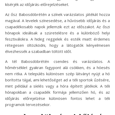
kísérjék az időjárás-előrejelzéseket.
Az ősz Babosdöbrétén a színek varázslatos játékát hozza
magával. A levelek színesedése, a hűvösebb időjárás és a
csapadékosabb napok jellemzik ezt az időszakot. Az őszi
hónapok ideálisak a szüretelésre és a különböző helyi
fesztiválokra. A hideg reggelek és esték miatt érdemes
rétegesen öltözködni, hogy a látogatók kényelmesen
élvezhessék a szabadban töltött időt.
A tél Babosdöbrétén csendes és varázslatos. A
hőmérséklet gyakran fagypont alá csökken, és a hóesés
nem ritka. A település különösen szép látványt nyújt a hó
borította tájjal, ami lehetőséget ad a téli sportok űzésére,
mint például a síelés vagy a hóra épített játékok. A téli
hónapokban a csapadék formája jellemzően hó, és az
időjárás előrejelzése különösen fontos lehet a téli
programok tervezésekor.