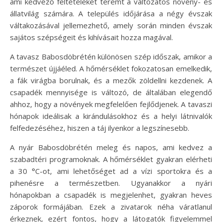
ami kedvező feltételeket teremt a változatos növény- és
állatvilág számára. A település időjárása a négy évszak
váltakozásával jellemezhető, amely során minden évszak
sajátos szépségeit és kihívásait hozza magával.
A tavasz Babosdöbrétén különösen szép időszak, amikor a
természet újjáéled. A hőmérséklet fokozatosan emelkedik,
a fák virágba borulnak, és a mezők zöldellni kezdenek. A
csapadék mennyisége is változó, de általában elegendő
ahhoz, hogy a növények megfelelően fejlődjenek. A tavaszi
hónapok ideálisak a kirándulásokhoz és a helyi látnivalók
felfedezéséhez, hiszen a táj ilyenkor a legszínesebb.
A nyár Babosdöbrétén meleg és napos, ami kedvez a
szabadtéri programoknak. A hőmérséklet gyakran elérheti
a 30 °C-ot, ami lehetőséget ad a vízi sportokra és a
pihenésre a természetben. Ugyanakkor a nyári
hónapokban a csapadék is megjelenhet, gyakran heves
záporok formájában. Ezek a zivatarok néha váratlanul
érkeznek, ezért fontos, hogy a látogatók figyelemmel