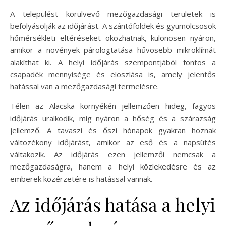
A települést körülvevő mezőgazdasági területek is
befolyásolják az időjárást. A szántóföldek és gyümölcsösök
hőmérsékleti eltéréseket okozhatnak, különösen nyáron,
amikor a növények párologtatása hűvösebb mikroklímát
alakíthat ki. A helyi időjárás szempontjából fontos a
csapadék mennyisége és eloszlása is, amely jelentős
hatással van a mezőgazdasági termelésre.
Télen az Alacska környékén jellemzően hideg, fagyos
időjárás uralkodik, míg nyáron a hőség és a szárazság
jellemző. A tavaszi és őszi hónapok gyakran hoznak
változékony időjárást, amikor az eső és a napsütés
váltakozik. Az időjárás ezen jellemzői nemcsak a
mezőgazdaságra, hanem a helyi közlekedésre és az
emberek közérzetére is hatással vannak.
Az időjárás hatása a helyi