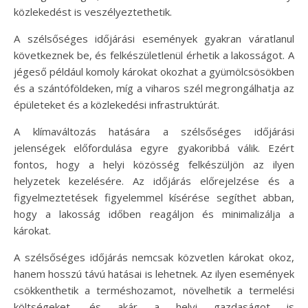
közlekedést is veszélyeztethetik.
A szélsőséges időjárási események gyakran váratlanul
következnek be, és felkészületlenül érhetik a lakosságot. A
jégeső például komoly károkat okozhat a gyümölcsösökben
és a szántóföldeken, míg a viharos szél megrongálhatja az
épületeket és a közlekedési infrastruktúrát.
A klímaváltozás hatására a szélsőséges időjárási
jelenségek előfordulása egyre gyakoribbá válik. Ezért
fontos, hogy a helyi közösség felkészüljön az ilyen
helyzetek kezelésére. Az időjárás előrejelzése és a
figyelmeztetések figyelemmel kísérése segíthet abban,
hogy a lakosság időben reagáljon és minimalizálja a
károkat.
A szélsőséges időjárás nemcsak közvetlen károkat okoz,
hanem hosszú távú hatásai is lehetnek. Az ilyen események
csökkenthetik a terméshozamot, növelhetik a termelési
költségeket, és akár a helyi gazdaságot is