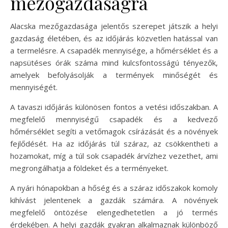
mezőgazdaságra
Alacska mezőgazdasága jelentős szerepet játszik a helyi
gazdaság életében, és az időjárás közvetlen hatással van
a termelésre. A csapadék mennyisége, a hőmérséklet és a
napsütéses órák száma mind kulcsfontosságú tényezők,
amelyek befolyásolják a termények minőségét és
mennyiségét.
A tavaszi időjárás különösen fontos a vetési időszakban. A
megfelelő mennyiségű csapadék és a kedvező
hőmérséklet segíti a vetőmagok csírázását és a növények
fejlődését. Ha az időjárás túl száraz, az csökkentheti a
hozamokat, míg a túl sok csapadék árvízhez vezethet, ami
megrongálhatja a földeket és a terményeket.
A nyári hónapokban a hőség és a száraz időszakok komoly
kihívást jelentenek a gazdák számára. A növények
megfelelő öntözése elengedhetetlen a jó termés
érdekében. A helyi gazdák gyakran alkalmaznak különböző