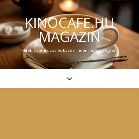
KINOCAFE.HU
MAGAZIN
Hírek, szórakozás és kávé minden mennyiségben