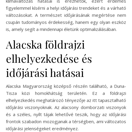
klímaváltozás hatásai is érezhetők, ezért érdemes
figyelemmel kísérni a helyi időjárási trendeket és a várható
változásokat. A természet időjárásának megértése nem
csupán tudományos érdekesség, hanem egy olyan eszköz
is, amely segít a mindennapi életünk optimalizálásában.
Alacska földrajzi
elhelyezkedése és
időjárási hatásai
Alacska Magyarország középső részén található, a Duna-
Tisza közi homokhátság területén. Ez a földrajzi
elhelyezkedés meghatározó tényezője az itt tapasztalható
időjárási viszonyoknak. Az alacsony domborzati viszonyok
és a széles, nyílt tájak lehetővé teszik, hogy az időjárási
frontok szabadon mozogjanak a térségben, ami változatos
időjárási jelenségeket eredményez.