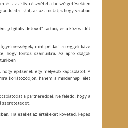
lem és az aktív részvétel a beszélgetésekben
gondolatai iránt, az azt mutatja, hogy valóban
t „digitális detoxot” tartani, és a közös időt
 figyelmességek, mint például a reggeli kávé
ze, hogy fontos számunkra. Az apró dolgok
etünkben.
a, hogy építsenek egy mélyebb kapcsolatot. A
omra korlátozódjon, hanem a mindennapi élet
pcsolatodat a partnereddel. Ne feledd, hogy a
d szeretetedet.
okban. Ha ezeket az értékeket követed, képes