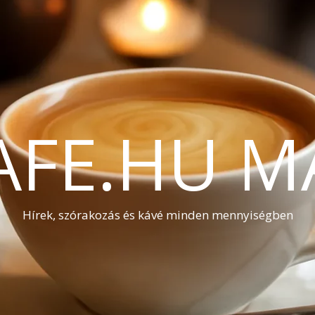
AFE.HU M
Hírek, szórakozás és kávé minden mennyiségben