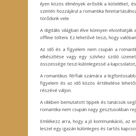
ilyen közös élmények erősítik a köteléket, 
szintén hozzájárul a romantika fenntartásához
törődünk vele.
A digitális világban élve könnyen elvonhatják
offline tölteni. Ez lehetővé teszi, hogy valób
Az idő és a figyelem nem csupán a romantiku
elkészítése vagy egy szívhez szóló üzene
összessége teszi különlegessé a kapcsolatot,
A romantikus férfiak számára a legfontosabb
figyelem és az idő közös értékelése lehető
részévé váljon.
A cikkben bemutatott tippek és tanácsok segí
romantika nem csupán nagy gesztusokban rejl
Emlékezz arra, hogy a jó kommunikáció, az e
leszel egy igazán különleges és tartós kapcsola