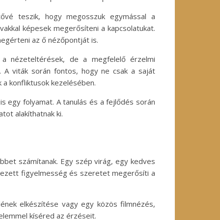
hetővé teszik, hogy megosszuk egymással a
avakkal képesek megerősíteni a kapcsolatukat.
egérteni az ő nézőpontját is.
ek a nézeteltérések, de a megfelelő érzelmi
. A viták során fontos, hogy ne csak a saját
 a konfliktusok kezelésében.
 is egy folyamat. A tanulás és a fejlődés során
t alakíthatnak ki.
öbbet számítanak. Egy szép virág, egy kedves
jezett figyelmesség és szeretet megerősíti a
lének elkészítése vagy egy közös filmnézés,
elemmel kíséred az érzéseit.