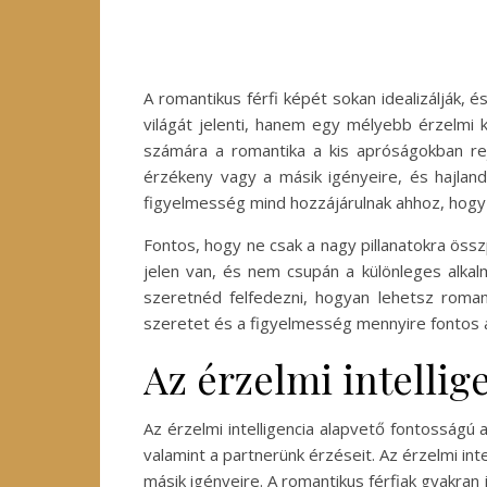
A romantikus férfi képét sokan idealizálják, 
világát jelenti, hanem egy mélyebb érzelmi k
számára a romantika a kis apróságokban rej
érzékeny vagy a másik igényeire, és hajlandó
figyelmesség mind hozzájárulnak ahhoz, hogy 
Fontos, hogy ne csak a nagy pillanatokra öss
jelen van, és nem csupán a különleges alkal
szeretnéd felfedezni, hogyan lehetsz roma
szeretet és a figyelmesség mennyire fontos 
Az érzelmi intelli
Az érzelmi intelligencia alapvető fontosságú
valamint a partnerünk érzéseit. Az érzelmi in
másik igényeire. A romantikus férfiak gyakran 