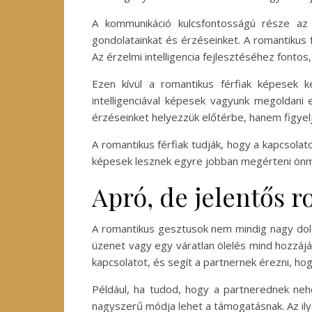
A kommunikáció kulcsfontosságú része az 
gondolatainkat és érzéseinket. A romantikus 
Az érzelmi intelligencia fejlesztéséhez fonto
Ezen kívül a romantikus férfiak képesek ke
intelligenciával képesek vagyunk megoldani 
érzéseinket helyezzük előtérbe, hanem figyelj
A romantikus férfiak tudják, hogy a kapcsolato
képesek lesznek egyre jobban megérteni önmag
Apró, de jelentős 
A romantikus gesztusok nem mindig nagy dolg
üzenet vagy egy váratlan ölelés mind hozzáj
kapcsolatot, és segít a partnernek érezni, ho
Például, ha tudod, hogy a partnerednek neh
nagyszerű módja lehet a támogatásnak. Az ily