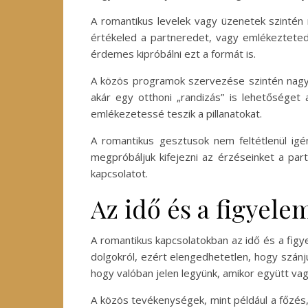
A romantikus levelek vagy üzenetek szintén 
értékeled a partneredet, vagy emlékezteted 
érdemes kipróbálni ezt a formát is.
A közös programok szervezése szintén nagy
akár egy otthoni „randizás” is lehetőséget
emlékezetessé teszik a pillanatokat.
A romantikus gesztusok nem feltétlenül igé
megpróbáljuk kifejezni az érzéseinket a part
kapcsolatot.
Az idő és a figyele
A romantikus kapcsolatokban az idő és a figy
dolgokról, ezért elengedhetetlen, hogy szánj
hogy valóban jelen legyünk, amikor együtt vag
A közös tevékenységek, mint például a főzés