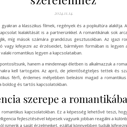
2024.11.14.
és gyakran a klasszikus filmek, regények és a popkultúra alakítja
apcsolat kialakítását is a partnerünkkel. A romantikának sok a
lik, míg mások számára grandiózus gesztusokban. Az igazi roma
 vagy kifejezni az érzéseidet, bármilyen formában is legyen az.
valaki romantikus legyen a kapcsolataiban.
zpontosítsunk, hanem a mindennapi életben is alkalmazzuk a rom
makra kell tartogatni. Az apró, de jelentőségteljes tettek és s
ntikus férfi, érdemes mélyebben beleásni magad a romantikus 
a boldog és tartós kapcsolatokban.
gencia szerepe a romantikáb
 a romantikus kapcsolatokban. Ez a képesség lehetővé teszi, hog
telligencia fejlesztésével képesek vagyunk jobban reagálni a kül
jól ismerik a saját érzelmeiket, ezáltal könnyebben tudják kifejez