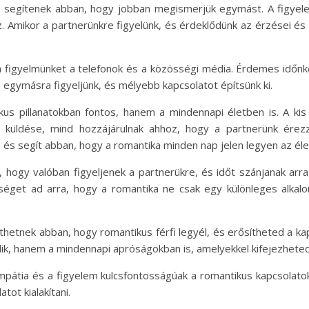
és segítenek abban, hogy jobban megismerjük egymást. A figye
. Amikor a partnerünkre figyelünk, és érdeklődünk az érzései és 
 a figyelmünket a telefonok és a közösségi média. Érdemes időnkén
an egymásra figyeljünk, és mélyebb kapcsolatot építsünk ki.
s pillanatokban fontos, hanem a mindennapi életben is. A kis
t küldése, mind hozzájárulnak ahhoz, hogy a partnerünk érez
 és segít abban, hogy a romantika minden nap jelen legyen az él
, hogy valóban figyeljenek a partnerükre, és időt szánjanak arr
séget ad arra, hogy a romantika ne csak egy különleges alkal
thetnek abban, hogy romantikus férfi legyél, és erősítheted a ka
ik, hanem a mindennapi apróságokban is, amelyekkel kifejezhete
mpátia és a figyelem kulcsfontosságúak a romantikus kapcsolat
tot kialakítani.