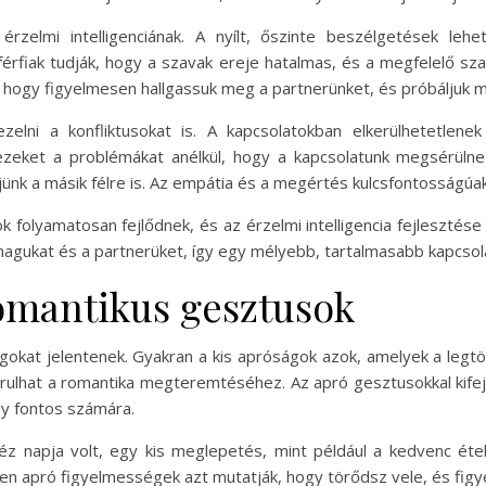
érzelmi intelligenciának. A nyílt, őszinte beszélgetések le
férfiak tudják, hogy a szavak ereje hatalmas, és a megfelelő sz
s, hogy figyelmesen hallgassuk meg a partnerünket, és próbáljuk m
zelni a konfliktusokat is. A kapcsolatokban elkerülhetetlen
ezeket a problémákat anélkül, hogy a kapcsolatunk megsérülne
ünk a másik félre is. Az empátia és a megértés kulcsfontosságúak
k folyamatosan fejlődnek, és az érzelmi intelligencia fejlesztése
ukat és a partnerüket, így egy mélyebb, tartalmasabb kapcsolato
romantikus gesztusok
okat jelentenek. Gyakran a kis apróságok azok, amelyek a legt
árulhat a romantika megteremtéséhez. Az apró gesztusokkal kife
gy fontos számára.
éz napja volt, egy kis meglepetés, mint például a kedvenc éte
en apró figyelmességek azt mutatják, hogy törődsz vele, és figy