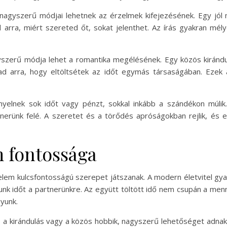
nagyszerű módjai lehetnek az érzelmek kifejezésének. Egy jól
arra, miért szereted őt, sokat jelenthet. Az írás gyakran mél
szerű módja lehet a romantika megélésének. Egy közös kiránd
 ad arra, hogy eltöltsétek az időt egymás társaságában. Ezek 
nyelnek sok időt vagy pénzt, sokkal inkább a szándékon múlik
nerünk felé. A szeretet és a törődés apróságokban rejlik, és e
m fontossága
elem kulcsfontosságú szerepet játszanak. A modern életvitel gya
unk időt a partnerünkre. Az együtt töltött idő nem csupán a menn
yunk.
, a kirándulás vagy a közös hobbik, nagyszerű lehetőséget adnak