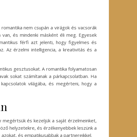
. A romantika nem csupán a virágok és vacsorák
rca van, és mindenki másként éli meg. Egyesek
ntikus férfi azt jelenti, hogy figyelmes és
 Az érzelmi intelligencia, a kreativitás és a
antikus gesztusokat. A romantika folyamatosan
zavak sokat számítanak a párkapcsolatban. Ha
kapcsolatok világába, és megérteni, hogy a
an
y megértsük és kezeljük a saját érzelmeinket,
önböző helyzetekre, és érzékenyebbek leszünk a
ni azokat, és empatikusabbak a partnereikkel.