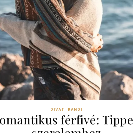
,
DIVAT
RANDI
omantikus férfivé: Tippe
szerelemhez