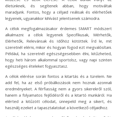
életünknek, és segítenek abban, hogy motiváltak
maradjunk. Fontos, hogy a céljaid reálisak és elérhetőek
legyenek, ugyanakkor kihívást jelentsenek számodra.
A célok megfogalmazásakor érdemes SMART módszert
alkalmazni: a célok legyenek Specifikusak, Mérhetők,
Elérhetők, Relevánsak és Időhöz kötöttek. Írd le, mit
szeretnél elérni, mikor és hogyan fogod ezt megvalósítani.
Például, ha szeretnél egészségesebben élni, kitűzheted,
hogy heti három alkalommal sportolsz, vagy napi szinten
egészséges ételeket fogyasztasz.
A célok elérése során fontos a kitartás és a türelem. Ne
add fel, ha az első próbálkozások nem hoznak azonnali
eredményeket. A férfiasság nem a gyors sikerekről szól,
hanem a folyamatos fejlődésről és a kitartó munkáról. Ha
elérted a kitűzött célodat, ünnepeld meg a sikert, és
használj ezeket a tapasztalatokat a következő céljaidhoz.