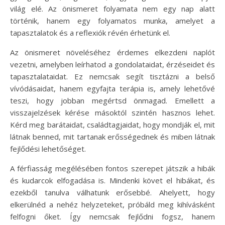
világ elé. Az önismeret folyamata nem egy nap alatt
történik, hanem egy folyamatos munka, amelyet a
tapasztalatok és a reflexiók révén érhetünk el.
Az önismeret növeléséhez érdemes elkezdeni naplót
vezetni, amelyben leírhatod a gondolataidat, érzéseidet és
tapasztalataidat. Ez nemcsak segít tisztázni a belső
vívódásaidat, hanem egyfajta terápia is, amely lehetővé
teszi, hogy jobban megértsd önmagad. Emellett a
visszajelzések kérése másoktól szintén hasznos lehet.
Kérd meg barátaidat, családtagjaidat, hogy mondják el, mit
látnak benned, mit tartanak erősségednek és miben látnak
fejlődési lehetőséget.
A férfiasság megélésében fontos szerepet játszik a hibák
és kudarcok elfogadása is. Mindenki követ el hibákat, és
ezekből tanulva válhatunk erősebbé. Ahelyett, hogy
elkerülnéd a nehéz helyzeteket, próbáld meg kihívásként
felfogni őket. Így nemcsak fejlődni fogsz, hanem