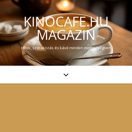
KINOCAFE.HU
MAGAZIN
Hírek, szórakozás és kávé minden mennyiségben