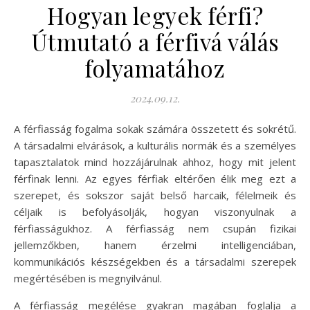
Hogyan legyek férfi?
Útmutató a férfivá válás
folyamatához
2024.09.12.
A férfiasság fogalma sokak számára összetett és sokrétű.
A társadalmi elvárások, a kulturális normák és a személyes
tapasztalatok mind hozzájárulnak ahhoz, hogy mit jelent
férfinak lenni. Az egyes férfiak eltérően élik meg ezt a
szerepet, és sokszor saját belső harcaik, félelmeik és
céljaik is befolyásolják, hogyan viszonyulnak a
férfiasságukhoz. A férfiasság nem csupán fizikai
jellemzőkben, hanem érzelmi intelligenciában,
kommunikációs készségekben és a társadalmi szerepek
megértésében is megnyilvánul.
A férfiasság megélése gyakran magában foglalja a