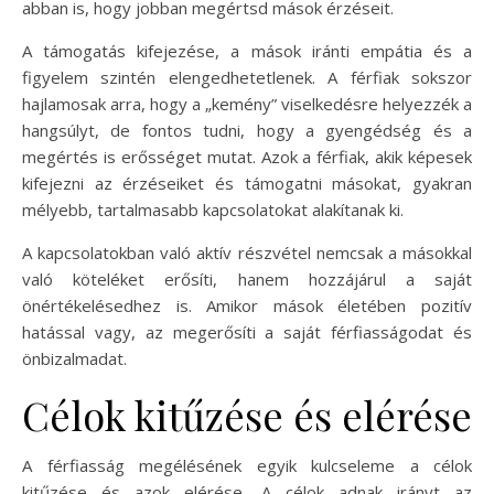
abban is, hogy jobban megértsd mások érzéseit.
A támogatás kifejezése, a mások iránti empátia és a
figyelem szintén elengedhetetlenek. A férfiak sokszor
hajlamosak arra, hogy a „kemény” viselkedésre helyezzék a
hangsúlyt, de fontos tudni, hogy a gyengédség és a
megértés is erősséget mutat. Azok a férfiak, akik képesek
kifejezni az érzéseiket és támogatni másokat, gyakran
mélyebb, tartalmasabb kapcsolatokat alakítanak ki.
A kapcsolatokban való aktív részvétel nemcsak a másokkal
való köteléket erősíti, hanem hozzájárul a saját
önértékelésedhez is. Amikor mások életében pozitív
hatással vagy, az megerősíti a saját férfiasságodat és
önbizalmadat.
Célok kitűzése és elérése
A férfiasság megélésének egyik kulcseleme a célok
kitűzése és azok elérése. A célok adnak irányt az