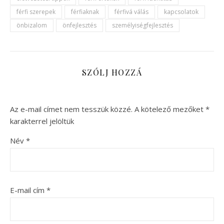
férfi szerepek
férfiaknak
férfivá válás
kapcsolatok
önbizalom
önfejlesztés
személyiségfejlesztés
SZÓLJ HOZZÁ
Az e-mail címet nem tesszük közzé.
A kötelező mezőket
*
karakterrel jelöltük
Név
*
E-mail cím
*