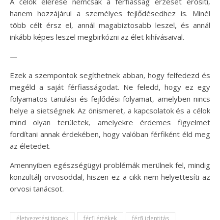
A célok elérése nemcsak a férfiasság érzését erősíti,
hanem hozzájárul a személyes fejlődésedhez is. Minél
több célt érsz el, annál magabiztosabb leszel, és annál
inkább képes leszel megbirkózni az élet kihívásaival.
—
Ezek a szempontok segíthetnek abban, hogy felfedezd és
megéld a saját férfiasságodat. Ne feledd, hogy ez egy
folyamatos tanulási és fejlődési folyamat, amelyben nincs
helye a sietségnek. Az önismeret, a kapcsolatok és a célok
mind olyan területek, amelyekre érdemes figyelmet
fordítani annak érdekében, hogy valóban férfiként éld meg
az életedet.
Amennyiben egészségügyi problémák merülnek fel, mindig
konzultálj orvosoddal, hiszen ez a cikk nem helyettesíti az
orvosi tanácsot.
életvezetési tippek
férfi értékek
férfi identitás