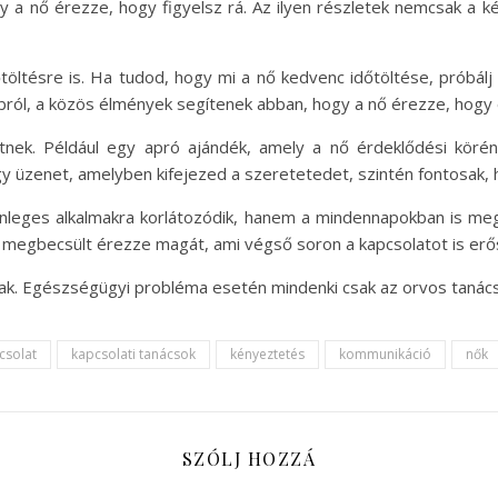
 a nő érezze, hogy figyelsz rá. Az ilyen részletek nemcsak a k
dőtöltésre is. Ha tudod, hogy mi a nő kedvenc időtöltése, próbá
ubról, a közös élmények segítenek abban, hogy a nő érezze, hogy é
etnek. Például egy apró ajándék, amely a nő érdeklődési köré
 üzenet, amelyben kifejezed a szeretetedet, szintén fontosak, hi
leges alkalmakra korlátozódik, hanem a mindennapokban is megv
 megbecsült érezze magát, ami végső soron a kapcsolatot is erősí
nak. Egészségügyi probléma esetén mindenki csak az orvos tanác
csolat
kapcsolati tanácsok
kényeztetés
kommunikáció
nők
SZÓLJ HOZZÁ