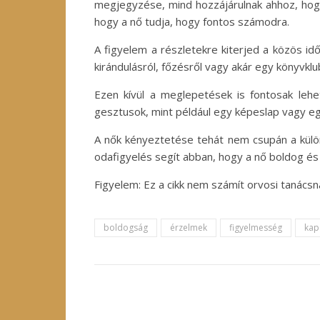
megjegyzése, mind hozzájárulnak ahhoz, hogy
hogy a nő tudja, hogy fontos számodra.
A figyelem a részletekre kiterjed a közös i
kirándulásról, főzésről vagy akár egy könyvkl
Ezen kívül a meglepetések is fontosak leh
gesztusok, mint például egy képeslap vagy egy
A nők kényeztetése tehát nem csupán a külön
odafigyelés segít abban, hogy a nő boldog és
Figyelem: Ez a cikk nem számít orvosi tanács
boldogság
érzelmek
figyelmesség
kap