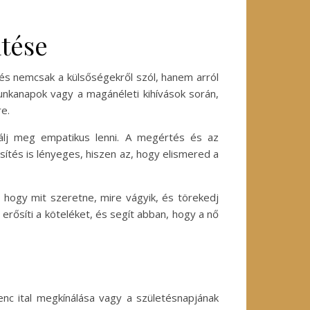
tése
és nemcsak a külsőségekről szól, hanem arról
unkanapok vagy a magánéleti kihívások során,
re.
álj meg empatikus lenni. A megértés és az
ítés is lényeges, hiszen az, hogy elismered a
hogy mit szeretne, mire vágyik, és törekedj
erősíti a köteléket, és segít abban, hogy a nő
enc ital megkínálása vagy a születésnapjának