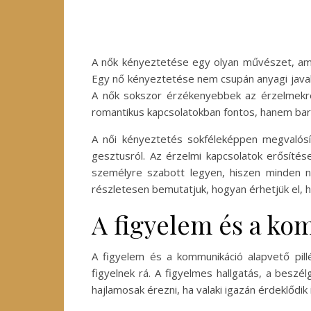
A nők kényeztetése egy olyan művészet, ame
Egy nő kényeztetése nem csupán anyagi javaka
A nők sokszor érzékenyebbek az érzelmekre 
romantikus kapcsolatokban fontos, hanem bará
A női kényeztetés sokféleképpen megvalósí
gesztusról. Az érzelmi kapcsolatok erősítés
személyre szabott legyen, hiszen minden n
részletesen bemutatjuk, hogyan érhetjük el,
A figyelem és a ko
A figyelem és a kommunikáció alapvető pil
figyelnek rá. A figyelmes hallgatás, a beszé
hajlamosak érezni, ha valaki igazán érdeklődik