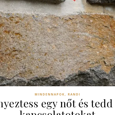
,
MINDENNAPOK
RANDI
yeztess egy nőt és tedd
kapcsolatotokat