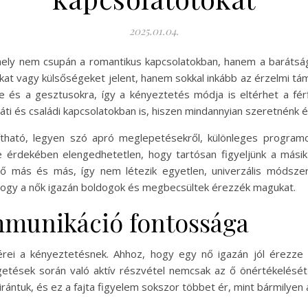
2025.01.04.
ly nem csupán a romantikus kapcsolatokban, hanem a barátságo
t vagy külsőségeket jelent, hanem sokkal inkább az érzelmi tám
és a gesztusokra, így a kényeztetés módja is eltérhet a fér
ti és családi kapcsolatokban is, hiszen mindannyian szeretnénk é
tható, legyen szó apró meglepetésekről, különleges program
e érdekében elengedhetetlen, hogy tartósan figyeljünk a mási
ő más és más, így nem létezik egyetlen, univerzális módsze
 hogy a nők igazán boldogok és megbecsültek érezzék magukat.
mmunikáció fontossága
lérei a kényeztetésnek. Ahhoz, hogy egy nő igazán jól érezze
lgetések során való aktív részvétel nemcsak az ő önértékelését 
 irántuk, és ez a fajta figyelem sokszor többet ér, mint bármilyen 