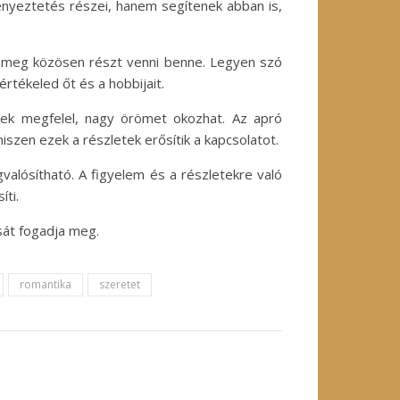
ényeztetés részei, hanem segítenek abban is,
lj meg közösen részt venni benne. Legyen szó
rtékeled őt és a hobbijait.
nek megfelel, nagy örömet okozhat. Az apró
szen ezek a részletek erősítik a kapcsolatot.
alósítható. A figyelem és a részletekre való
ti.
sát fogadja meg.
romantika
szeretet