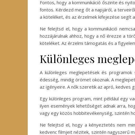
Fontos, hogy a kommunikáció őszinte és nyitot
fontos. Kérdezd meg őt a napjáról, a terveir
a köteléket, és az érzelmek kifejezése segít
Ne felejtsd el, hogy a kommunikáció nemcsa
hozzájárulnak ahhoz, hogy a nő érezze a törő
köteléket. Az érzelmi támogatás és a figyele
Különleges meglep
A különleges meglepetések és programok s
édesség, mindig örömet okoznak. A meglepetés
az igényeire. A nők szeretik az apró, kedves ge
Egy különleges program, mint például egy va
ilyen események lehetőséget adnak arra, hog
vagy egy közös hobbitevékenység, szintén ho
Ne felejtsd el, hogy a kényeztetés nem mind
kedvenc filmjeit nézitek, szintén nagyszerű