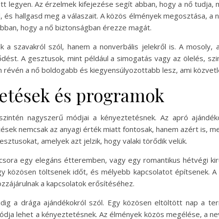
t legyen. Az érzelmek kifejezése segít abban, hogy a nő tudja, 
ől, és hallgasd meg a válaszait. A közös élmények megosztása, a 
 abban, hogy a nő biztonságban érezze magát.
k a szavakról szól, hanem a nonverbális jelekről is. A mosoly
dést. A gesztusok, mint például a simogatás vagy az ölelés, szin
m révén a nő boldogabb és kiegyensúlyozottabb lesz, ami közvetl
etések és programok
zintén nagyszerű módjai a kényeztetésnek. Az apró ajándék
ek nemcsak az anyagi érték miatt fontosak, hanem azért is, mert
sztusokat, amelyek azt jelzik, hogy valaki törődik velük.
csora egy elegáns étteremben, vagy egy romantikus hétvégi kir
y közösen töltsenek időt, és mélyebb kapcsolatot építsenek. A 
zzájárulnak a kapcsolatok erősítéséhez.
ig a drága ajándékokról szól. Egy közösen eltöltött nap a te
 módja lehet a kényeztetésnek. Az élmények közös megélése, a ne