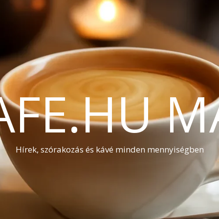
AFE.HU M
Hírek, szórakozás és kávé minden mennyiségben