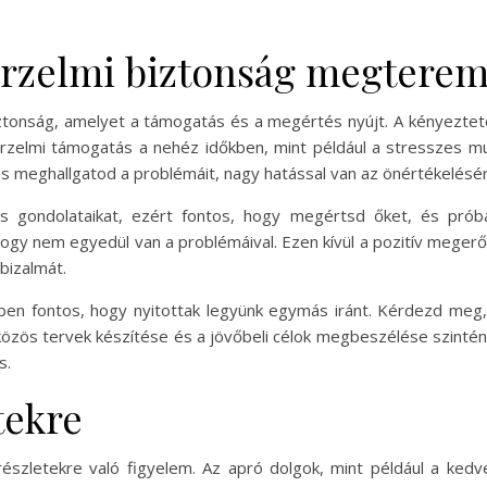
érzelmi biztonság megterem
iztonság, amelyet a támogatás és a megértés nyújt. A kényeztet
 érzelmi támogatás a nehéz időkben, mint például a stresszes m
 és meghallgatod a problémáit, nagy hatással van az önértékelésé
s gondolataikat, ezért fontos, hogy megértsd őket, és prób
ogy nem egyedül van a problémáival. Ezen kívül a pozitív megerős
nbizalmát.
n fontos, hogy nyitottak legyünk egymás iránt. Kérdezd meg, 
közös tervek készítése és a jövőbeli célok megbeszélése szintén 
s.
tekre
szletekre való figyelem. Az apró dolgok, mint például a kedv