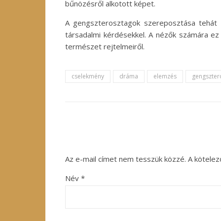
bűnözésről alkotott képet.
A gengszterosztagok szereposztása tehát g
társadalmi kérdésekkel. A nézők számára ez
természet rejtelmeiről.
cselekmény
dráma
elemzés
gengszter
Az e-mail címet nem tesszük közzé.
A kötele
Név
*