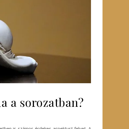
da a sorozatban?
letben is számos érdekes aspektust felvet. A