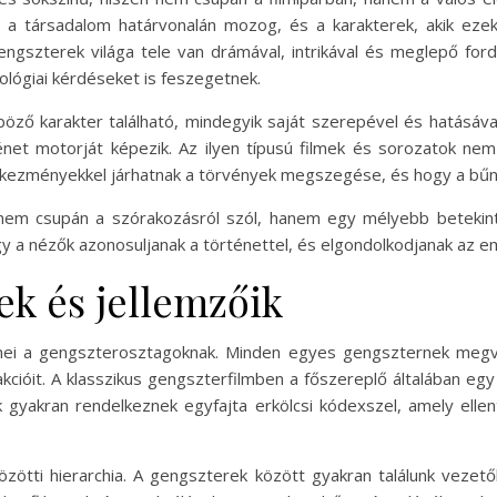
a társadalom határvonalán mozog, és a karakterek, akik eze
gengszterek világa tele van drámával, intrikával és meglepő fo
ológiai kérdéseket is feszegetnek.
öző karakter található, mindegyik saját szerepével és hatásával
rténet motorját képezik. Az ilyen típusú filmek és sorozatok ne
vetkezményekkel járhatnak a törvények megszegése, és hogy a bű
m csupán a szórakozásról szól, hanem egy mélyebb betekintés
gy a nézők azonosuljanak a történettel, és elgondolkodjanak az 
ek és jellemzőik
mei a gengszterosztagoknak. Minden egyes gengszternek megv
cióit. A klasszikus gengszterfilmben a főszereplő általában egy
k gyakran rendelkeznek egyfajta erkölcsi kódexszel, amely el
tti hierarchia. A gengszterek között gyakran találunk vezetőke