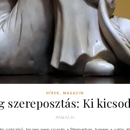
,
HÍREK
MAGAZIN
 szereposztás: Ki kicso
2024.12.31.
s sokszínű, hiszen nem csupán a filmiparban, hanem a valós é