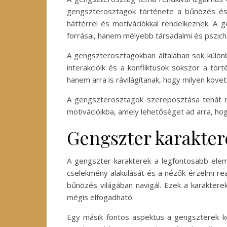
gengszterosztagok története a bűnözés és 
háttérrel és motivációkkal rendelkeznek. A 
forrásai, hanem mélyebb társadalmi és pszich
A gengszterosztagokban általában sok különb
interakcióik és a konfliktusok sokszor a tö
hanem arra is rávilágítanak, hogy milyen kö
A gengszterosztagok szereposztása tehát ne
motivációikba, amely lehetőséget ad arra, ho
Gengszter karakter
A gengszter karakterek a legfontosabb ele
cselekmény alakulását és a nézők érzelmi reak
bűnözés világában navigál. Ezek a karaktere
mégis elfogadható.
Egy másik fontos aspektus a gengszterek közö