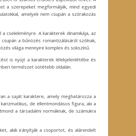
ket a szerepeket megformálják, mind egyedi
rdulatokkal, amelyek nem csupán a szórakozás
 a cselekményre. A karakterek dinamikája, az
m csupán a bűnözés romantizálásáról szólnak,
nözés világa mennyire komplex és sokszínű.
t is nyújt a karakterek lélekjelenlétébe és
emberi természet sötétebb oldalán.
an a saját karaktere, amely meghatározza a
 karizmatikus, de ellentmondásos figura, aki a
lentmond a társadalmi normáknak, de számukra
t, akik irányítják a csoportot, és alárendelt