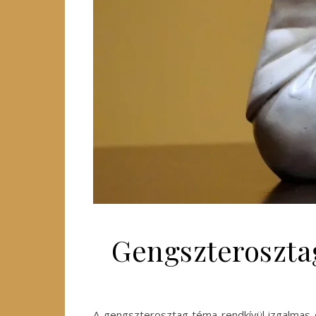
Gengszterosztag
A gengszterosztag téma rendkívül izgalmas é