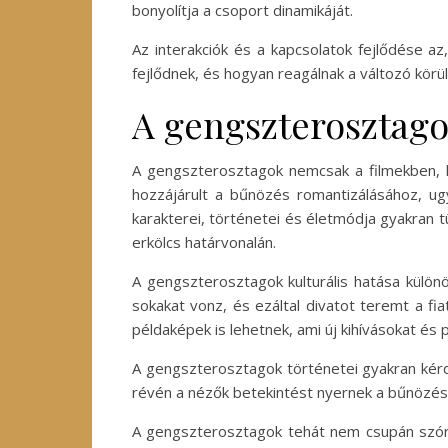
bonyolítja a csoport dinamikáját.
Az interakciók és a kapcsolatok fejlődése a
fejlődnek, és hogyan reagálnak a változó kör
A gengszterosztagok
A gengszterosztagok nemcsak a filmekben, h
hozzájárult a bűnözés romantizálásához, ug
karakterei, történetei és életmódja gyakran 
erkölcs határvonalán.
A gengszterosztagok kulturális hatása különös
sokakat vonz, és ezáltal divatot teremt a f
példaképek is lehetnek, ami új kihívásokat és
A gengszterosztagok történetei gyakran kérdé
révén a nézők betekintést nyernek a bűnözés
A gengszterosztagok tehát nem csupán szórak