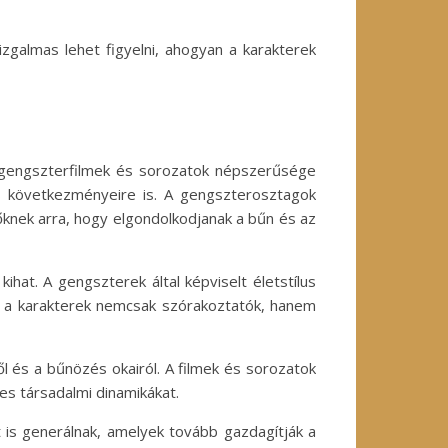
zgalmas lehet figyelni, ahogyan a karakterek
A gengszterfilmek és sorozatok népszerűsége
és következményeire is. A gengszterosztagok
őknek arra, hogy elgondolkodjanak a bűn és az
ihat. A gengszterek által képviselt életstílus
ra a karakterek nemcsak szórakoztatók, hanem
l és a bűnözés okairól. A filmek és sorozatok
s társadalmi dinamikákat.
 is generálnak, amelyek tovább gazdagítják a