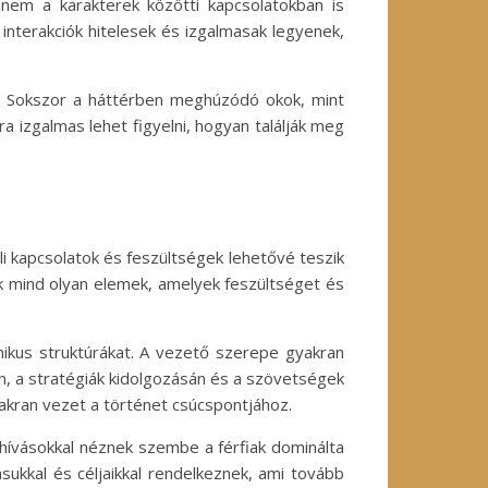
hanem a karakterek közötti kapcsolatokban is
interakciók hitelesek és izgalmasak legyenek,
se. Sokszor a háttérben meghúzódó okok, mint
a izgalmas lehet figyelni, hogyan találják meg
i kapcsolatok és feszültségek lehetővé teszik
ok mind olyan elemek, amelyek feszültséget és
hikus struktúrákat. A vezető szerepe gyakran
n, a stratégiák kidolgozásán és a szövetségek
gyakran vezet a történet csúcspontjához.
hívásokkal néznek szembe a férfiak dominálta
sukkal és céljaikkal rendelkeznek, ami tovább