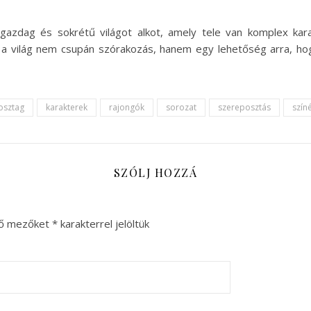
azdag és sokrétű világot alkot, amely tele van komplex karak
 a világ nem csupán szórakozás, hanem egy lehetőség arra, h
osztag
karakterek
rajongók
sorozat
szereposztás
szín
SZÓLJ HOZZÁ
ző mezőket
*
karakterrel jelöltük