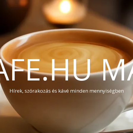
AFE.HU M
Hírek, szórakozás és kávé minden mennyiségben