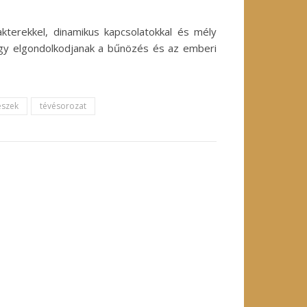
terekkel, dinamikus kapcsolatokkal és mély
ogy elgondolkodjanak a bűnözés és az emberi
észek
tévésorozat