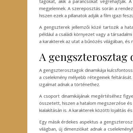
tagokat, akik a parancsokat végrehajtják. A
megjelennek. A szereposztás során a rendezők
hiszen ezek a pillanatok adják a film igazi fesz
A gengszterek jellemzői közé tartozik a hat
például a családi környezet vagy a társadalmi
a karakterek az utat a bűnözés világában, és m
A gengszterosztag 
A gengszterosztagok dinamikája kulcsfontossá
a cselekmény mélyebb rétegeinek feltárását. 
izgalmat adnak a történethez.
A csoport dinamikájának megértéséhez figyel
összetett, hiszen a hatalom megszerzése és m
kialakításán is. A karakterek közötti lojalitá
Egy másik érdekes aspektus a gengszteroszta
világban, új dimenziókat adnak a cselekményh