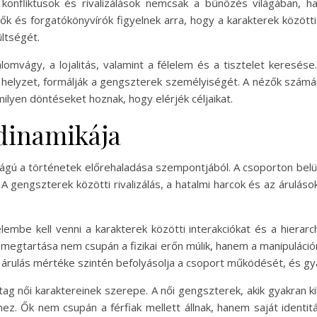
 konfliktusok és rivalizálások nemcsak a bűnözés világában, 
 és forgatókönyvírók figyelnek arra, hogy a karakterek közötti 
ültségét.
alomvágy, a lojalitás, valamint a félelem és a tisztelet keresé
 helyzet, formálják a gengszterek személyiségét. A nézők számár
ilyen döntéseket hoznak, hogy elérjék céljaikat.
dinamikája
gú a történetek előrehaladása szempontjából. A csoporton belül
A gengszterek közötti rivalizálás, a hatalmi harcok és az árulás
embe kell venni a karakterek közötti interakciókat és a hierarc
egtartása nem csupán a fizikai erőn múlik, hanem a manipuláció
s és árulás mértéke szintén befolyásolja a csoport működését, és 
g női karaktereinek szerepe. A női gengszterek, akik gyakran ki
ez. Ők nem csupán a férfiak mellett állnak, hanem saját identitá