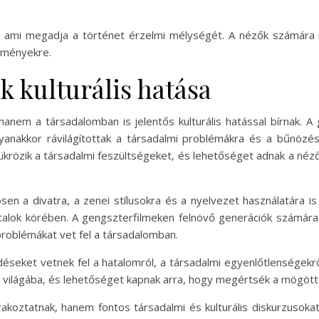
z, ami megadja a történet érzelmi mélységét. A nézők számára i
ülményekre.
 kulturális hatása
anem a társadalomban is jelentős kulturális hatással bírnak. 
yanakkor rávilágítottak a társadalmi problémákra és a bűnöz
tükrözik a társadalmi feszültségeket, és lehetőséget adnak a néz
en a divatra, a zenei stílusokra és a nyelvezet használatára is k
iatalok körében. A gengszterfilmeken felnövő generációk számá
 problémákat vet fel a társadalomban.
seket vetnek fel a hatalomról, a társadalmi egyenlőtlenségekrő
 világába, és lehetőséget kapnak arra, hogy megértsék a mögötte
oztatnak, hanem fontos társadalmi és kulturális diskurzusokat