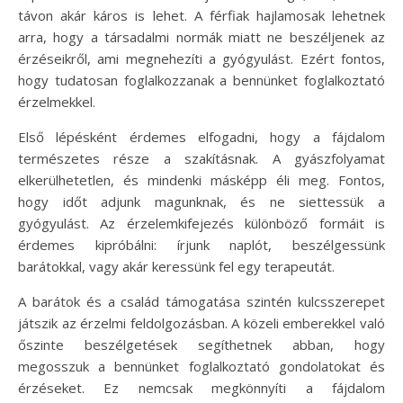
távon akár káros is lehet. A férfiak hajlamosak lehetnek
arra, hogy a társadalmi normák miatt ne beszéljenek az
érzéseikről, ami megnehezíti a gyógyulást. Ezért fontos,
hogy tudatosan foglalkozzanak a bennünket foglalkoztató
érzelmekkel.
Első lépésként érdemes elfogadni, hogy a fájdalom
természetes része a szakításnak. A gyászfolyamat
elkerülhetetlen, és mindenki másképp éli meg. Fontos,
hogy időt adjunk magunknak, és ne siettessük a
gyógyulást. Az érzelemkifejezés különböző formáit is
érdemes kipróbálni: írjunk naplót, beszélgessünk
barátokkal, vagy akár keressünk fel egy terapeutát.
A barátok és a család támogatása szintén kulcsszerepet
játszik az érzelmi feldolgozásban. A közeli emberekkel való
őszinte beszélgetések segíthetnek abban, hogy
megosszuk a bennünket foglalkoztató gondolatokat és
érzéseket. Ez nemcsak megkönnyíti a fájdalom