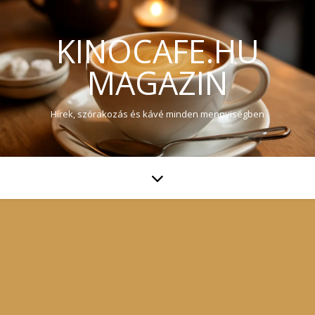
KINOCAFE.HU
MAGAZIN
Hírek, szórakozás és kávé minden mennyiségben