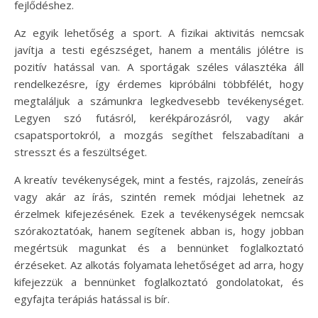
fejlődéshez.
Az egyik lehetőség a sport. A fizikai aktivitás nemcsak
javítja a testi egészséget, hanem a mentális jólétre is
pozitív hatással van. A sportágak széles választéka áll
rendelkezésre, így érdemes kipróbálni többfélét, hogy
megtaláljuk a számunkra legkedvesebb tevékenységet.
Legyen szó futásról, kerékpározásról, vagy akár
csapatsportokról, a mozgás segíthet felszabadítani a
stresszt és a feszültséget.
A kreatív tevékenységek, mint a festés, rajzolás, zeneírás
vagy akár az írás, szintén remek módjai lehetnek az
érzelmek kifejezésének. Ezek a tevékenységek nemcsak
szórakoztatóak, hanem segítenek abban is, hogy jobban
megértsük magunkat és a bennünket foglalkoztató
érzéseket. Az alkotás folyamata lehetőséget ad arra, hogy
kifejezzük a bennünket foglalkoztató gondolatokat, és
egyfajta terápiás hatással is bír.