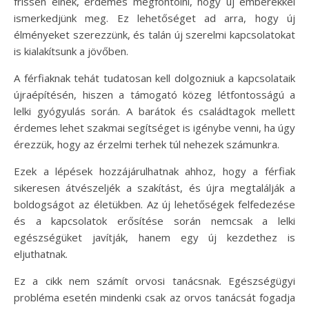
frissen élnek, érdemes megfontolni, hogy új emberekkel
ismerkedjünk meg. Ez lehetőséget ad arra, hogy új
élményeket szerezzünk, és talán új szerelmi kapcsolatokat
is kialakítsunk a jövőben.
A férfiaknak tehát tudatosan kell dolgozniuk a kapcsolataik
újraépítésén, hiszen a támogató közeg létfontosságú a
lelki gyógyulás során. A barátok és családtagok mellett
érdemes lehet szakmai segítséget is igénybe venni, ha úgy
érezzük, hogy az érzelmi terhek túl nehezek számunkra.
Ezek a lépések hozzájárulhatnak ahhoz, hogy a férfiak
sikeresen átvészeljék a szakítást, és újra megtalálják a
boldogságot az életükben. Az új lehetőségek felfedezése
és a kapcsolatok erősítése során nemcsak a lelki
egészségüket javítják, hanem egy új kezdethez is
eljuthatnak.
Ez a cikk nem számít orvosi tanácsnak. Egészségügyi
probléma esetén mindenki csak az orvos tanácsát fogadja