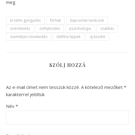
meg.
érzelmi gyógyulás
férfiak
kapcsolati tanácsok
önértékelés
önfejlesztés
pszichológia
szakítás
személyes növekedés
túlélési tippek
új kezdet
SZÓLJ HOZZÁ
Az e-mail címet nem tesszük közzé.
A kötelező mezőket
*
karakterrel jelöltük
Név
*