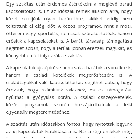
Egy szakítás után érdemes átértékelni a meglévő baráti
kapcsolatokat is. Ez az időszak remek alkalom arra, hogy
közel kerüljünk olyan barátokhoz, akikkel eddig nem
töltöttünk el elég időt. A közös programok, mint a mozi,
étterem vagy sportolás, nemcsak szórakoztatóak, hanem
erősítik a kapcsolatokat is. A baráti társaság támogatása
segíthet abban, hogy a férfiak jobban érezzék magukat, és
könnyebben feldolgozzák a szakítást.
A kapcsolatok újraépítése nemcsak a barátokra vonatkozik,
hanem a családi kötelékek megerősítésére is. A
családtagokkal való kapcsolattartás segíthet abban, hogy
érezzük, hogy számítunk valakinek, és ez támogatást
nyújthat a gyógyulás során. A családi összejövetelek,
közös programok szintén hozzájárulhatnak a lelki
egyensúly megteremtéséhez.
A szakítás utáni időszakban fontos, hogy nyitottak legyünk
az új kapcsolatok kialakítására is. Bár a régi emlékek még