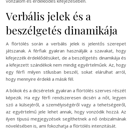
vonzalom és érdeklődés kifejezésében.
Verbális jelek és a
beszélgetés dinamikája
A flörtölés során a verbális jelek is jelentős szerepet
játszanak. A férfiak gyakran használják a szavakat, hogy
kifejezzék érdeklődésüket, de a beszélgetés dinamikája és
a kifejezett szándékok nem mindig egyértelműek. Az, hogy
egy férfi milyen stílusban beszél, sokat elárulhat arról,
hogy mennyire érdekli a másik fél.
A bókok és a dicséretek gyakran a flörtölés szerves részét
képezik. Ha egy férfi rendszeresen dicséri a nőt, legyen
szó a külsejéről, a személyiségéről vagy a tehetségeiről,
az egyértelmű jele lehet annak, hogy vonzódik hozzá. Az
ilyen típusú megjegyzések segíthetnek a nő önbizalmának
növelésében is, ami fokozhatja a flörtölés intenzitását.