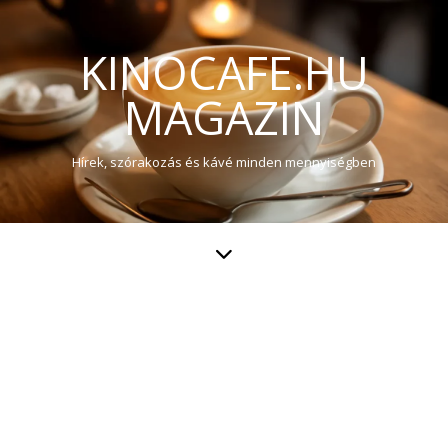
KINOCAFE.HU
MAGAZIN
Hírek, szórakozás és kávé minden mennyiségben