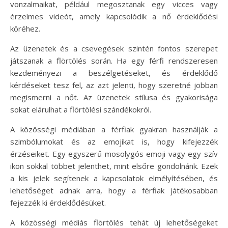
vonzalmaikat, például megosztanak egy vicces vagy
érzelmes videót, amely kapcsolódik a nő érdeklődési
köréhez.
Az üzenetek és a csevegések szintén fontos szerepet
játszanak a flörtölés során. Ha egy férfi rendszeresen
kezdeményezi a beszélgetéseket, és érdeklődő
kérdéseket tesz fel, az azt jelenti, hogy szeretné jobban
megismerni a nőt. Az üzenetek stílusa és gyakorisága
sokat elárulhat a flörtölési szándékokról.
A közösségi médiában a férfiak gyakran használják a
szimbólumokat és az emojikat is, hogy kifejezzék
érzéseiket. Egy egyszerű mosolygós emoji vagy egy szív
ikon sokkal többet jelenthet, mint elsőre gondolnánk. Ezek
a kis jelek segítenek a kapcsolatok elmélyítésében, és
lehetőséget adnak arra, hogy a férfiak játékosabban
fejezzék ki érdeklődésüket.
A közösségi médiás flörtölés tehát új lehetőségeket