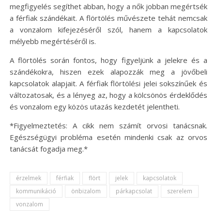
megfigyelés segíthet abban, hogy a nők jobban megértsék
a férfiak szándékait. A flörtölés művészete tehát nemcsak
a vonzalom kifejezéséről szól, hanem a kapcsolatok
mélyebb megértéséről is.
A flörtölés során fontos, hogy figyeljünk a jelekre és a
szándékokra, hiszen ezek alapozzák meg a jövőbeli
kapcsolatok alapjait. A férfiak flörtölési jelei sokszínűek és
változatosak, és a lényeg az, hogy a kölcsönös érdeklődés
és vonzalom egy közös utazás kezdetét jelentheti.
*Figyelmeztetés: A cikk nem számít orvosi tanácsnak.
Egészségügyi probléma esetén mindenki csak az orvos
tanácsát fogadja meg.*
érzelmek
férfiak
flört
jelek
kapcsolatok
kommunikáció
önbizalom
párkapcsolat
szerelem
vonzalom