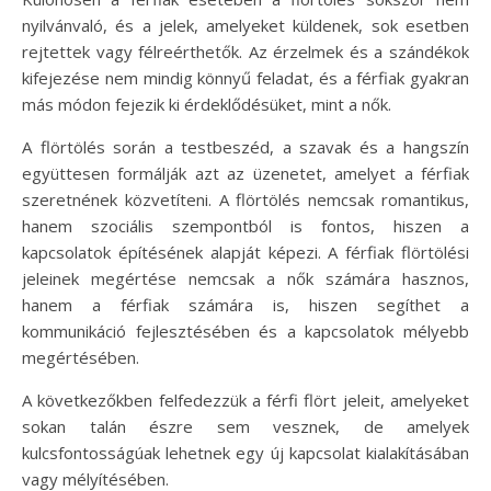
nyilvánvaló, és a jelek, amelyeket küldenek, sok esetben
rejtettek vagy félreérthetők. Az érzelmek és a szándékok
kifejezése nem mindig könnyű feladat, és a férfiak gyakran
más módon fejezik ki érdeklődésüket, mint a nők.
A flörtölés során a testbeszéd, a szavak és a hangszín
együttesen formálják azt az üzenetet, amelyet a férfiak
szeretnének közvetíteni. A flörtölés nemcsak romantikus,
hanem szociális szempontból is fontos, hiszen a
kapcsolatok építésének alapját képezi. A férfiak flörtölési
jeleinek megértése nemcsak a nők számára hasznos,
hanem a férfiak számára is, hiszen segíthet a
kommunikáció fejlesztésében és a kapcsolatok mélyebb
megértésében.
A következőkben felfedezzük a férfi flört jeleit, amelyeket
sokan talán észre sem vesznek, de amelyek
kulcsfontosságúak lehetnek egy új kapcsolat kialakításában
vagy mélyítésében.