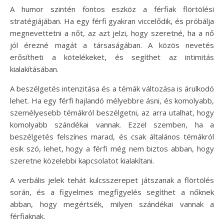
A humor szintén fontos eszköz a férfiak flörtölési
stratégiájában. Ha egy férfi gyakran viccelődik, és próbálja
megnevettetni a nőt, az azt jelzi, hogy szeretné, ha a nő
jól érezné magát a társaságában. A közös nevetés
erősítheti a kötelékeket, és segíthet az intimitás
kialakításában.
A beszélgetés intenzitása és a témák változása is árulkodó
lehet. Ha egy férfi hajlandó mélyebbre ásni, és komolyabb,
személyesebb témákról beszélgetni, az arra utalhat, hogy
komolyabb szándékai vannak. Ezzel szemben, ha a
beszélgetés felszínes marad, és csak általános témákról
esik szó, lehet, hogy a férfi még nem biztos abban, hogy
szeretne közelebbi kapcsolatot kialakítani.
A verbális jelek tehát kulcsszerepet játszanak a flörtölés
során, és a figyelmes megfigyelés segíthet a nőknek
abban, hogy megértsék, milyen szándékai vannak a
férfiaknak.