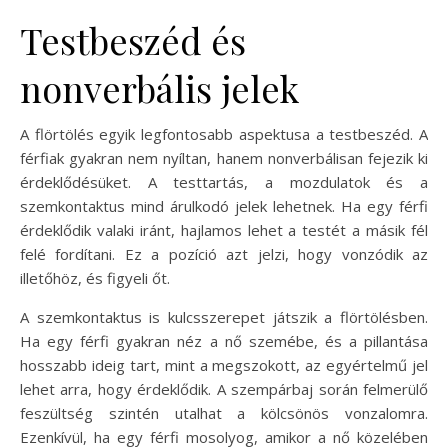
Testbeszéd és
nonverbális jelek
A flörtölés egyik legfontosabb aspektusa a testbeszéd. A
férfiak gyakran nem nyíltan, hanem nonverbálisan fejezik ki
érdeklődésüket. A testtartás, a mozdulatok és a
szemkontaktus mind árulkodó jelek lehetnek. Ha egy férfi
érdeklődik valaki iránt, hajlamos lehet a testét a másik fél
felé fordítani. Ez a pozíció azt jelzi, hogy vonzódik az
illetőhöz, és figyeli őt.
A szemkontaktus is kulcsszerepet játszik a flörtölésben.
Ha egy férfi gyakran néz a nő szemébe, és a pillantása
hosszabb ideig tart, mint a megszokott, az egyértelmű jel
lehet arra, hogy érdeklődik. A szempárbaj során felmerülő
feszültség szintén utalhat a kölcsönös vonzalomra.
Ezenkívül, ha egy férfi mosolyog, amikor a nő közelében