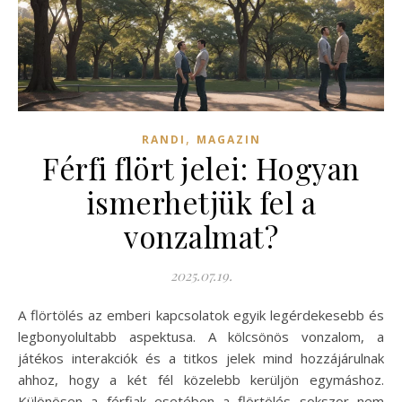
,
RANDI
MAGAZIN
Férfi flört jelei: Hogyan
ismerhetjük fel a
vonzalmat?
2025.07.19.
A flörtölés az emberi kapcsolatok egyik legérdekesebb és
legbonyolultabb aspektusa. A kölcsönös vonzalom, a
játékos interakciók és a titkos jelek mind hozzájárulnak
ahhoz, hogy a két fél közelebb kerüljön egymáshoz.
Különösen a férfiak esetében a flörtölés sokszor nem