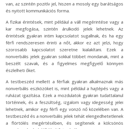
van, az szintén pozitív jel, hiszen a mosoly egy barátságos
és nyitott kommunikációs forma.
A fizikai érintések, mint például a váll megérintése vagy a
kar megfogása, szintén árulkodó jelek lehetnek. Az
érintések gyakran intim kapcsolatot sugallnak, és ha egy
férfi rendszeresen érinti a nőt, akkor ez azt jelzi, hogy
szorosabb kapcsolatot szeretne kialakítani. Ezek a
nonverbális jelek gyakran sokkal többet mondanak, mint a
beszélt szavak, és a figyelmes megfigyelő könnyen
észlelheti őket.
A testbeszéd mellett a férfiak gyakran alkalmaznak más
nonverbális eszközöket is, mint például a hajtépés vagy a
ruházat igazítása. Ezek a mozdulatok gyakran tudattalanul
történnek, és a feszültség, izgalom vagy idegesség jelei
lehetnek, amikor egy férfi egy vonzó nő közelében van. A
testbeszéd és a nonverbális jelek tehát elengedhetetlenek
a flörtölés megértésében, és segítenek a kölcsönös