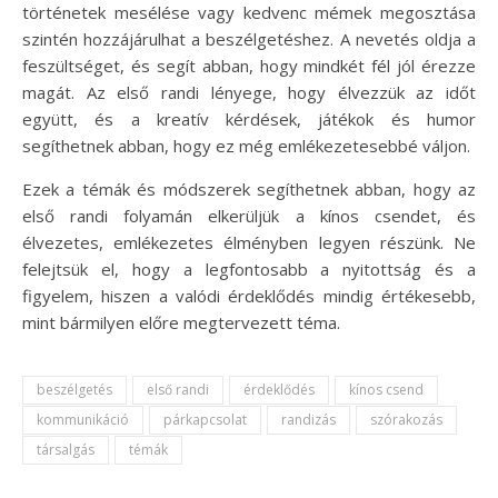
történetek mesélése vagy kedvenc mémek megosztása
szintén hozzájárulhat a beszélgetéshez. A nevetés oldja a
feszültséget, és segít abban, hogy mindkét fél jól érezze
magát. Az első randi lényege, hogy élvezzük az időt
együtt, és a kreatív kérdések, játékok és humor
segíthetnek abban, hogy ez még emlékezetesebbé váljon.
Ezek a témák és módszerek segíthetnek abban, hogy az
első randi folyamán elkerüljük a kínos csendet, és
élvezetes, emlékezetes élményben legyen részünk. Ne
felejtsük el, hogy a legfontosabb a nyitottság és a
figyelem, hiszen a valódi érdeklődés mindig értékesebb,
mint bármilyen előre megtervezett téma.
beszélgetés
első randi
érdeklődés
kínos csend
kommunikáció
párkapcsolat
randizás
szórakozás
társalgás
témák