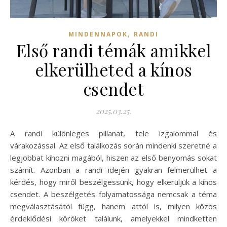
,
MINDENNAPOK
RANDI
Első randi témák amikkel
elkerülheted a kínos
csendet
2025.03.25.
A randi különleges pillanat, tele izgalommal és
várakozással. Az első találkozás során mindenki szeretné a
legjobbat kihozni magából, hiszen az első benyomás sokat
számít. Azonban a randi idején gyakran felmerülhet a
kérdés, hogy miről beszélgessünk, hogy elkerüljük a kínos
csendet. A beszélgetés folyamatossága nemcsak a téma
megválasztásától függ, hanem attól is, milyen közös
érdeklődési köröket találunk, amelyekkel mindketten