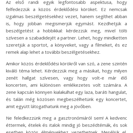
Az első randi egyik legfontosabb aspektusa, hogy
felfedezzük a közös érdeklődési köröket. Ez nemcsak
izgalmas beszélgetésekhez vezet, hanem segíthet abban
is, hogy jobban megismerjük egymást. Kezdhetjük a
beszélgetést a hobbikkal: kérdezzük meg, mivel tölti
szívesen a szabadidejét a partner. Lehet, hogy mindketten
szeretjük a sportot, a könyveket, vagy a filmeket, és ez
remek alap lehet a további beszélgetésekhez.
Amikor közös érdeklődési körökről van szó, a zene szintén
kiváló téma lehet. Kérdezzük meg a másikat, hogy milyen
zenét hallgat szívesen, vagy hogy volt-e már élő
koncerten, ami különösen emlékezetes volt számára. A
zene kapcsán könnyen kialakulhat egy laza, baráti hangulat,
és talán még közösen megbeszélhetünk egy koncertet,
amit együtt látogathatunk meg a jövőben.
Ne feledkezzünk meg a gasztronómiáról sem! A kedvenc
éttermek, ételek és italok mindig jó beszédtémák, és sok
esetben közös élményekhez vezethetnek. Meséljük el,