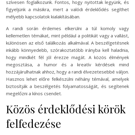
szívesen foglalkozunk. Fontos, hogy nyitottak legyünk, és
figyeljünk a másikra, mert a valódi érdeklődés segíthet
mélyebb kapcsolatok kialakításában.
A randi során érdemes elkerülni a túl komoly vagy
kellemetlen témákat, mint például a politikát vagy a vallást,
különösen az első találkozás alkalmával. A beszélgetésnek
inkább könnyedebb, szórakoztatóbb irányba kell haladnia,
hogy mindkét fél jól érezze magát. A közös élmények
megosztása, a humor és a kreatív kérdések mind
hozzájárulhatnak ahhoz, hogy a randi élvezetesebbé váljon.
Hasznos lehet előre felkészülni néhány témával, amelyek
biztosítják a beszélgetés folyamatosságát, és segítenek
megelőzni a kínos csendet.
Közös érdeklődési körök
felfedezése