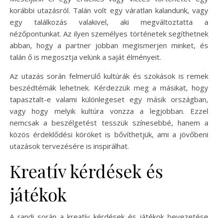
korábbi utazásról. Talán volt egy váratlan kalandunk, vagy
egy találkozás valakivel, aki megváltoztatta a
nézőpontunkat. Az ilyen személyes történetek segíthetnek
abban, hogy a partner jobban megismerjen minket, és
talán ő is megosztja velünk a saját élményeit.
Az utazás során felmerülő kultúrák és szokások is remek
beszédtémák lehetnek. Kérdezzük meg a másikat, hogy
tapasztalt-e valami különlegeset egy másik országban,
vagy hogy melyik kultúra vonzza a legjobban. Ezzel
nemcsak a beszélgetést tesszük színesebbé, hanem a
közös érdeklődési köröket is bővíthetjük, ami a jövőbeni
utazások tervezésére is inspirálhat.
Kreatív kérdések és
játékok
A randi során a kreatív kérdések és játékok bevezetése