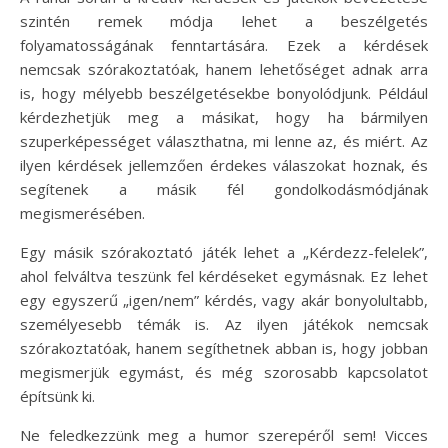
szintén remek módja lehet a beszélgetés
folyamatosságának fenntartására. Ezek a kérdések
nemcsak szórakoztatóak, hanem lehetőséget adnak arra
is, hogy mélyebb beszélgetésekbe bonyolódjunk. Például
kérdezhetjük meg a másikat, hogy ha bármilyen
szuperképességet választhatna, mi lenne az, és miért. Az
ilyen kérdések jellemzően érdekes válaszokat hoznak, és
segítenek a másik fél gondolkodásmódjának
megismerésében.
Egy másik szórakoztató játék lehet a „Kérdezz-felelek”,
ahol felváltva teszünk fel kérdéseket egymásnak. Ez lehet
egy egyszerű „igen/nem” kérdés, vagy akár bonyolultabb,
személyesebb témák is. Az ilyen játékok nemcsak
szórakoztatóak, hanem segíthetnek abban is, hogy jobban
megismerjük egymást, és még szorosabb kapcsolatot
építsünk ki.
Ne feledkezzünk meg a humor szerepéről sem! Vicces