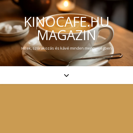
KINOCAFE.HU
MAGAZIN
Hírek, szórakozás és kávé minden mennyiségben