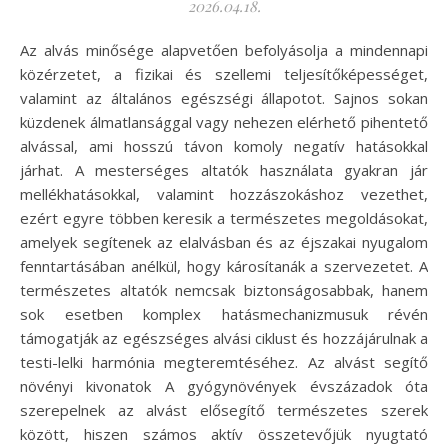
2026.04.18.
Az alvás minősége alapvetően befolyásolja a mindennapi
közérzetet, a fizikai és szellemi teljesítőképességet,
valamint az általános egészségi állapotot. Sajnos sokan
küzdenek álmatlansággal vagy nehezen elérhető pihentető
alvással, ami hosszú távon komoly negatív hatásokkal
járhat. A mesterséges altatók használata gyakran jár
mellékhatásokkal, valamint hozzászokáshoz vezethet,
ezért egyre többen keresik a természetes megoldásokat,
amelyek segítenek az elalvásban és az éjszakai nyugalom
fenntartásában anélkül, hogy károsítanák a szervezetet. A
természetes altatók nemcsak biztonságosabbak, hanem
sok esetben komplex hatásmechanizmusuk révén
támogatják az egészséges alvási ciklust és hozzájárulnak a
testi-lelki harmónia megteremtéséhez. Az alvást segítő
növényi kivonatok A gyógynövények évszázadok óta
szerepelnek az alvást elősegítő természetes szerek
között, hiszen számos aktív összetevőjük nyugtató