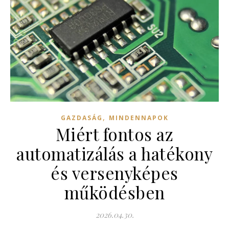
,
GAZDASÁG
MINDENNAPOK
Miért fontos az
automatizálás a hatékony
és versenyképes
működésben
2026.04.30.