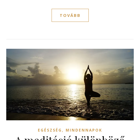
TOVÁBB
,
EGÉSZSÉG
MINDENNAPOK
A meditáció különböző