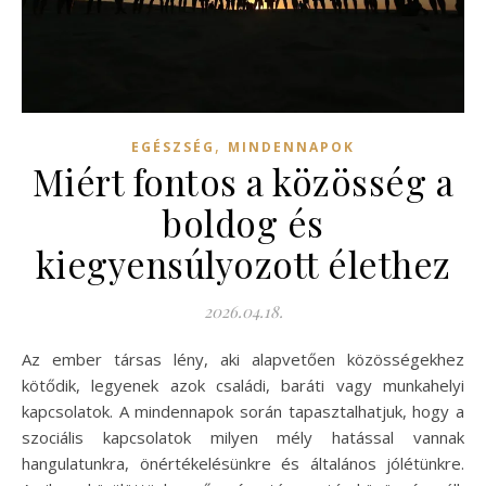
,
EGÉSZSÉG
MINDENNAPOK
Miért fontos a közösség a
boldog és
kiegyensúlyozott élethez
2026.04.18.
Az ember társas lény, aki alapvetően közösségekhez
kötődik, legyenek azok családi, baráti vagy munkahelyi
kapcsolatok. A mindennapok során tapasztalhatjuk, hogy a
szociális kapcsolatok milyen mély hatással vannak
hangulatunkra, önértékelésünkre és általános jólétünkre.