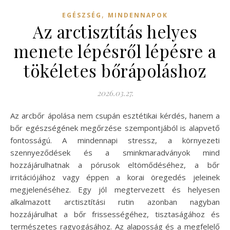
,
EGÉSZSÉG
MINDENNAPOK
Az arctisztítás helyes
menete lépésről lépésre a
tökéletes bőrápoláshoz
2026.03.27.
Az arcbőr ápolása nem csupán esztétikai kérdés, hanem a
bőr egészségének megőrzése szempontjából is alapvető
fontosságú. A mindennapi stressz, a környezeti
szennyeződések és a sminkmaradványok mind
hozzájárulhatnak a pórusok eltömődéséhez, a bőr
irritációjához vagy éppen a korai öregedés jeleinek
megjelenéséhez. Egy jól megtervezett és helyesen
alkalmazott arctisztítási rutin azonban nagyban
hozzájárulhat a bőr frissességéhez, tisztaságához és
természetes ragyogásához. Az alaposság és a megfelelő