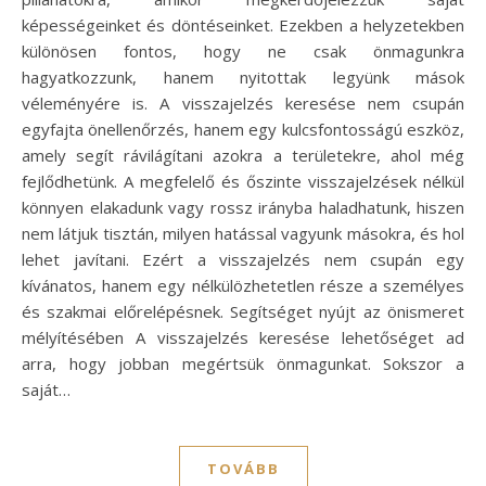
képességeinket és döntéseinket. Ezekben a helyzetekben
különösen fontos, hogy ne csak önmagunkra
hagyatkozzunk, hanem nyitottak legyünk mások
véleményére is. A visszajelzés keresése nem csupán
egyfajta önellenőrzés, hanem egy kulcsfontosságú eszköz,
amely segít rávilágítani azokra a területekre, ahol még
fejlődhetünk. A megfelelő és őszinte visszajelzések nélkül
könnyen elakadunk vagy rossz irányba haladhatunk, hiszen
nem látjuk tisztán, milyen hatással vagyunk másokra, és hol
lehet javítani. Ezért a visszajelzés nem csupán egy
kívánatos, hanem egy nélkülözhetetlen része a személyes
és szakmai előrelépésnek. Segítséget nyújt az önismeret
mélyítésében A visszajelzés keresése lehetőséget ad
arra, hogy jobban megértsük önmagunkat. Sokszor a
saját…
TOVÁBB