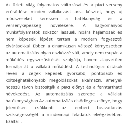
Az üzleti világ folyamatos változásai és a piaci verseny
erősödése minden vállalkozást arra késztet, hogy új
módszereket keressen a hatékonyság és a
versenyképesség növelésére. A hagyományos
munkafolyamatok sokszor lassúak, hibára hajlamosak és
nem képesek lépést tartani a modern fogyasztói
elvárásokkal. Ebben a dinamikusan változó környezetben
az automatizálás olyan eszközzé vált, amely nem csupán a
működés egyszerűsítését szolgálja, hanem alapvetően
formálja át a vállalati működést. A technológiai újítások
révén a cégek képesek gyorsabb, pontosabb és
költséghatékonyabb megoldásokat alkalmazni, amelyek
hosszú távon biztosítják a piaci előnyt és a fenntartható
növekedést. Az automatizálás szerepe a vállalati
hatékonyságban Az automatizálás elsődleges előnye, hogy
jelentősen csökkenti az emberi beavatkozás
szükségességét a mindennapi feladatok elvégzésében.
Ezáltal…