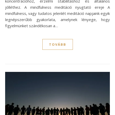
koncentrációhoz, érzelmi stabilitáshoz és általános
jólléthez. A mindfulness meditáció nyugtató ereje A
mindfulness, vagy tudatos jelenlét meditáció napjaink egyik
legnépszerűbb gyakorlata, amelynek lényege, hogy
figyelmünket szándékosan a…
TOVÁBB