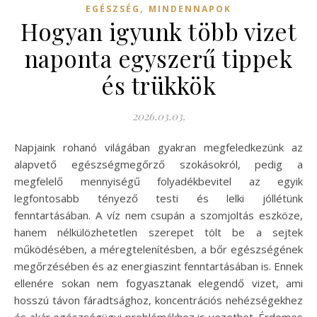
,
EGÉSZSÉG
MINDENNAPOK
Hogyan igyunk több vizet
naponta egyszerű tippek
és trükkök
2026.03.03.
Napjaink rohanó világában gyakran megfeledkezünk az
alapvető egészségmegőrző szokásokról, pedig a
megfelelő mennyiségű folyadékbevitel az egyik
legfontosabb tényező testi és lelki jóllétünk
fenntartásában. A víz nem csupán a szomjoltás eszköze,
hanem nélkülözhetetlen szerepet tölt be a sejtek
működésében, a méregtelenítésben, a bőr egészségének
megőrzésében és az energiaszint fenntartásában is. Ennek
ellenére sokan nem fogyasztanak elegendő vizet, ami
hosszú távon fáradtsághoz, koncentrációs nehézségekhez
és akár egészségügyi problémákhoz is vezethet. Érdemes