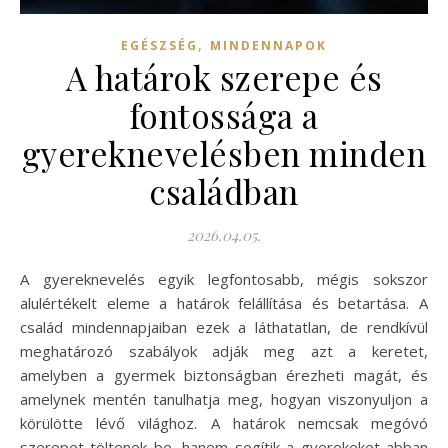
,
EGÉSZSÉG
MINDENNAPOK
A határok szerepe és
fontossága a
gyereknevelésben minden
családban
2026.04.05.
A gyereknevelés egyik legfontosabb, mégis sokszor
alulértékelt eleme a határok felállítása és betartása. A
család mindennapjaiban ezek a láthatatlan, de rendkívül
meghatározó szabályok adják meg azt a keretet,
amelyben a gyermek biztonságban érezheti magát, és
amelynek mentén tanulhatja meg, hogyan viszonyuljon a
körülötte lévő világhoz. A határok nemcsak megóvó
szerepet töltenek be, hanem segítik a gyerekeket abban