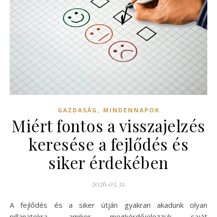
,
GAZDASÁG
MINDENNAPOK
Miért fontos a visszajelzés
keresése a fejlődés és
siker érdekében
2026.03.31.
A fejlődés és a siker útján gyakran akadunk olyan
pillanatokra, amikor megkérdőjelezzük saját