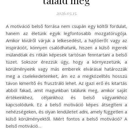
találd meg
2026.03.15.
A motiváció belső forrása nem csupán egy költői fordulat,
hanem az életünk egyik legfontosabb mozgatórugója.
Amikor kívülről várjuk a lelkesedést, a hajtóerőt vagy az
inspirációt, könnyen csalódhatunk, hiszen a külső ingerek
múlandóak és ritkán képesek tartósan fenntartani a belső
tüzet. Sokszor érezzük úgy, hogy a környezetünk, a
körülményeink vagy más emberek elvárásai határozzák
meg a cselekedeteinket, ám ez a megközelítés hosszú
távon kimerítő és frusztráló lehet. Az igazi erő és kitartás
abból fakad, amit magunkban találunk meg, amikor saját
értékeinkhez, céljainkhoz és belső vágyainkhoz
kapcsolódunk. Ez a belső motiváció képes átsegíteni a
nehézségeken, és olyan lendületet adni, amely független a
külső körülményektől. Miért fontos a belső motiváció? A
belső motiváció…