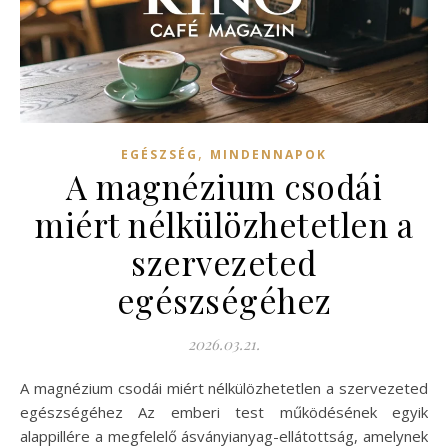
,
EGÉSZSÉG
MINDENNAPOK
A magnézium csodái
miért nélkülözhetetlen a
szervezeted
egészségéhez
2026.03.21.
A magnézium csodái miért nélkülözhetetlen a szervezeted
egészségéhez Az emberi test működésének egyik
alappillére a megfelelő ásványianyag-ellátottság, amelynek