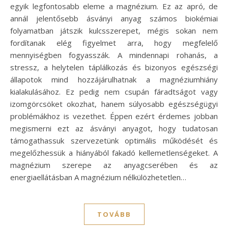
egyik legfontosabb eleme a magnézium. Ez az apró, de
annál jelentősebb ásványi anyag számos biokémiai
folyamatban játszik kulcsszerepet, mégis sokan nem
fordítanak elég figyelmet arra, hogy megfelelő
mennyiségben fogyasszák. A mindennapi rohanás, a
stressz, a helytelen táplálkozás és bizonyos egészségi
állapotok mind hozzájárulhatnak a magnéziumhiány
kialakulásához. Ez pedig nem csupán fáradtságot vagy
izomgörcsöket okozhat, hanem súlyosabb egészségügyi
problémákhoz is vezethet. Éppen ezért érdemes jobban
megismerni ezt az ásványi anyagot, hogy tudatosan
támogathassuk szervezetünk optimális működését és
megelőzhessük a hiányából fakadó kellemetlenségeket. A
magnézium szerepe az anyagcserében és az
energiaellátásban A magnézium nélkülözhetetlen…
TOVÁBB