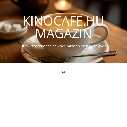
KINOCAFE.HU
MAGAZIN
Hírek, szórakozás és kávé minden mennyiségben