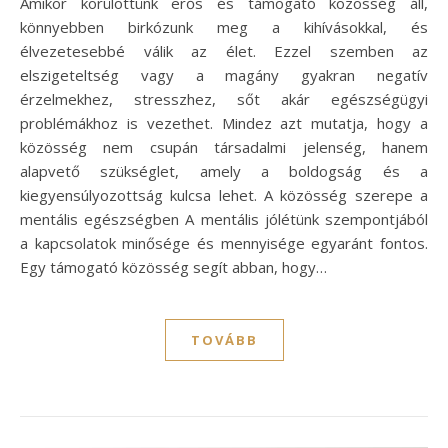
Amikor körülöttünk erős és támogató közösség áll,
könnyebben birkózunk meg a kihívásokkal, és
élvezetesebbé válik az élet. Ezzel szemben az
elszigeteltség vagy a magány gyakran negatív
érzelmekhez, stresszhez, sőt akár egészségügyi
problémákhoz is vezethet. Mindez azt mutatja, hogy a
közösség nem csupán társadalmi jelenség, hanem
alapvető szükséglet, amely a boldogság és a
kiegyensúlyozottság kulcsa lehet. A közösség szerepe a
mentális egészségben A mentális jólétünk szempontjából
a kapcsolatok minősége és mennyisége egyaránt fontos.
Egy támogató közösség segít abban, hogy…
TOVÁBB