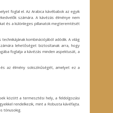
lyet foglal el. Az Arabica kávébabok az egyik
ávékedvelők számára. A kávézás élménye nem
iókat és a különleges pillanatok megteremtését
 technikájának kombinációjából adódik. A világ
számára lehetőséget biztosítanak arra, hogy
agába foglalja a kávézás minden aspektusát, a
 és az élmény sokszínűségét, amelyet ez a
bek között a termesztési hely, a feldolgozási
yekkel rendelkezik, mint a Robusta kávéfajta.
s tónusokig.