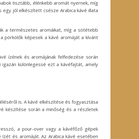
ébabok tisztább, élénkebb aromát nyernek, míg
 egy jól elkészített csésze Arabica kávé illata
ják a természetes aromáikat, míg a sötétebb
l a pörkölők képesek a kávé aromáját a kívánt
ávé ízének és aromájának felfedezése során
 igazán különlegessé ezt a kávéfajtát, amely
léséről is. A kávé elkészítése és fogyasztása
vé készítése során a minőség és a részletek
presszó, a pour-over vagy a kávéfőző gépek
vé ízét és aromáját. Az Arabica kávé esetében