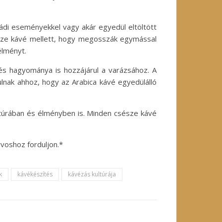
ládi eseményekkel vagy akár egyedül eltöltött
sésze kávé mellett, hogy megosszák egymással
élményt.
 és hagyománya is hozzájárul a varázsához. A
lnak ahhoz, hogy az Arabica kávé egyedülálló
ltúrában és élményben is. Minden csésze kávé
voshoz forduljon.*
k
kávékészítés
kávézás kultúrája