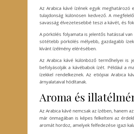
Az Arabica kávé ízének egyik meghatározó e
tulajdonság különösen kedvező. A megfelelő 
savasság élvezetesebbé teszi a kávét, és fok
A pörkölés folyamata is jelentős hatással van
sötétebb pörkölés mélyebb, gazdagabb ízeket
kívánt ízélmény elérésében.
Az Arabica kávé különböző termőhelyei is je
befolyásolják a kávébabok ízét. Például a 
ízekkel rendelkeznek. Az etiópiai Arabica 
árnyalataival hódítanak.
Aroma és illatélmé
Az Arabica kávé nemcsak az ízében, hanem az 
már önmagában is képes felkelteni az érdekl
aromát hordoz, amelyek felfedezése igazi kal