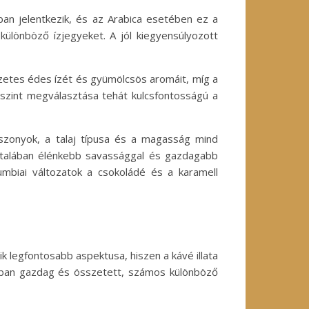
an jelentkezik, és az Arabica esetében ez a
különböző ízjegyeket. A jól kiegyensúlyozott
észetes édes ízét és gyümölcsös aromáit, míg a
 szint megválasztása tehát kulcsfontosságú a
viszonyok, a talaj típusa és a magasság mind
általában élénkebb savassággal és gazdagabb
umbiai változatok a csokoládé és a karamell
 legfontosabb aspektusa, hiszen a kávé illata
alában gazdag és összetett, számos különböző