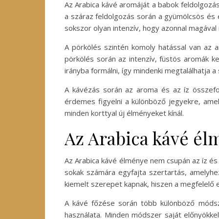
Az Arabica kávé aromáját a babok feldolgozás
a száraz feldolgozás során a gyümölcsös és éde
sokszor olyan intenzív, hogy azonnal magával 
A pörkölés szintén komoly hatással van az 
pörkölés során az intenzív, füstös aromák ke
irányba formálni, így mindenki megtalálhatja a
A kávézás során az aroma és az íz összefo
érdemes figyelni a különböző jegyekre, amel
minden korttyal új élményeket kínál.
Az Arabica kávé él
Az Arabica kávé élménye nem csupán az íz és 
sokak számára egyfajta szertartás, amelyhe
kiemelt szerepet kapnak, hiszen a megfelelő 
A kávé főzése során több különböző módsze
használata. Minden módszer saját előnyökkel 