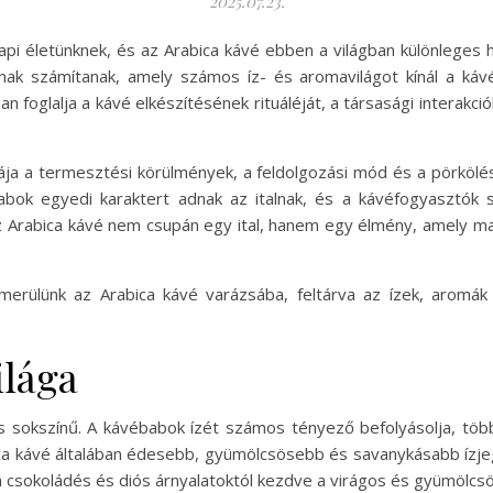
2025.07.23.
pi életünknek, és az Arabica kávé ebben a világban különleges he
nak számítanak, amely számos íz- és aromavilágot kínál a k
an foglalja a kávé elkészítésének rituáléját, a társasági interakc
ája a termesztési körülmények, a feldolgozási mód és a pörkölés
abok egyedi karaktert adnak az italnak, és a kávéfogyasztók 
 Az Arabica kávé nem csupán egy ital, hanem egy élmény, amely m
erülünk az Arabica kávé varázsába, feltárva az ízek, aromák
ilága
és sokszínű. A kávébabok ízét számos tényező befolyásolja, töb
ca kávé általában édesebb, gyümölcsösebb és savanykásabb ízjeg
a csokoládés és diós árnyalatoktól kezdve a virágos és gyümölcsö