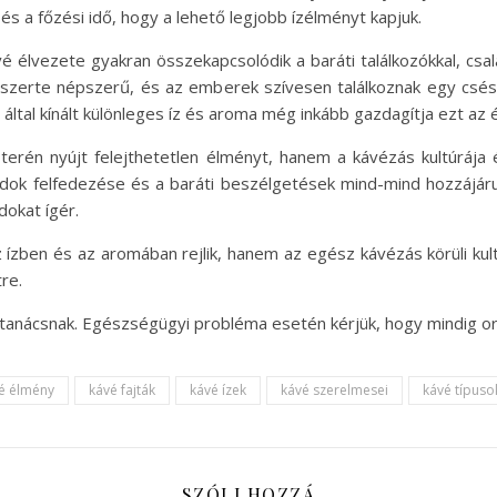
s a főzési idő, hogy a lehető legjobb ízélményt kapjuk.
vé élvezete gyakran összekapcsolódik a baráti találkozókkal, csa
ilágszerte népszerű, és az emberek szívesen találkoznak egy c
által kínált különleges íz és aroma még inkább gazdagítja ezt az 
erén nyújt felejthetetlen élményt, hanem a kávézás kultúrája
dok felfedezése és a baráti beszélgetések mind-mind hozzájáru
dokat ígér.
 ízben és az aromában rejlik, hanem az egész kávézás körüli ku
re.
 tanácsnak. Egészségügyi probléma esetén kérjük, hogy mindig or
é élmény
kávé fajták
kávé ízek
kávé szerelmesei
kávé típuso
SZÓLJ HOZZÁ