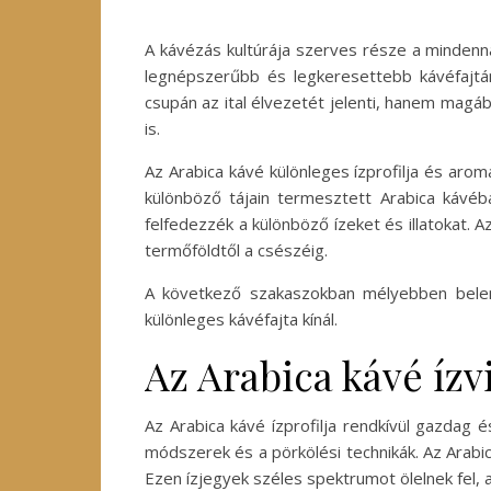
A kávézás kultúrája szerves része a mindenna
legnépszerűbb és legkeresettebb kávéfajtá
csupán az ital élvezetét jelenti, hanem magáb
is.
Az Arabica kávé különleges ízprofilja és arom
különböző tájain termesztett Arabica kávéb
felfedezzék a különböző ízeket és illatokat.
termőföldtől a csészéig.
A következő szakaszokban mélyebben belem
különleges kávéfajta kínál.
Az Arabica kávé ízv
Az Arabica kávé ízprofilja rendkívül gazdag 
módszerek és a pörkölési technikák. Az Arabi
Ezen ízjegyek széles spektrumot ölelnek fel, 