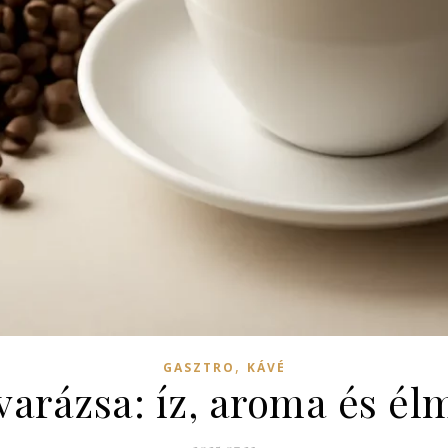
,
GASZTRO
KÁVÉ
varázsa: íz, aroma és é