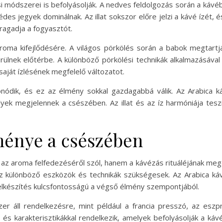
i módszerei is befolyásolják. A nedves feldolgozás során a káv
s jegyek dominálnak. Az illat sokszor előre jelzi a kávé ízét, és
ragadja a fogyasztót.
aroma kifejlődésére. A világos pörkölés során a babok megtart
rülnek előtérbe. A különböző pörkölési technikák alkalmazásáva
 saját ízlésének megfelelő változatot.
nódik, és ez az élmény sokkal gazdagabbá válik. Az Arabica k
yek megjelennek a csészében. Az illat és az íz harmóniája teszi
ménye a csészében
az aroma felfedezéséről szól, hanem a kávézás rituáléjának megé
z különböző eszközök és technikák szükségesek. Az Arabica ká
elkészítés kulcsfontosságú a végső élmény szempontjából.
r áll rendelkezésre, mint például a francia presszó, az esz
és karakterisztikákkal rendelkezik, amelyek befolyásolják a ká