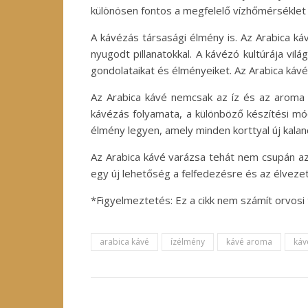
különösen fontos a megfelelő vízhőmérséklet é
A kávézás társasági élmény is. Az Arabica ká
nyugodt pillanatokkal. A kávézó kultúrája v
gondolataikat és élményeiket. Az Arabica kávé 
Az Arabica kávé nemcsak az íz és az aroma t
kávézás folyamata, a különböző készítési mó
élmény legyen, amely minden korttyal új kalan
Az Arabica kávé varázsa tehát nem csupán az
egy új lehetőség a felfedezésre és az élvezet
*Figyelmeztetés: Ez a cikk nem számít orvosi
arabica kávé
ízélmény
kávé aroma
káv