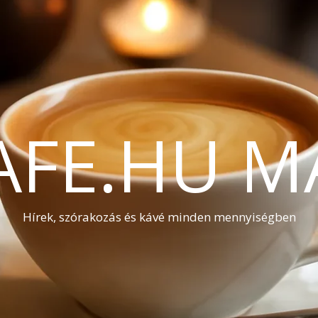
AFE.HU M
Hírek, szórakozás és kávé minden mennyiségben