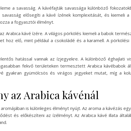
leme a savasság. A kávéfajták savassága különböző fokozatokb
savasság elősegíti a kávé ízének komplexitását, és kiemeli a 
ozza a fogyasztói élményt.
 az Arabica kávé ízére. A világos pörkölés kiemeli a babok term
 hoz elő, mint például a csokoládé és a karamell. A pörkölési
lentős hatással vannak az ízjegyekre. A különböző éghajlati 
magasabban fekvő területeken termesztett Arabica kávébabok 
kávé gyakran gyümölcsös és virágos jegyeket mutat, míg a kol
ny az Arabica kávénál
aromájában is különleges élményt nyújt. Az aroma a kávézás egyik
ődést és előkészíteni az ízélményt. Az Arabica kávé illata ált
and.