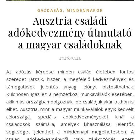
,
GAZDASÁG
MINDENNAPOK
Ausztria családi
adókedvezmény útmutató
a magyar családoknak
2026.01.21.
Az adózás kérdése minden család életében fontos
szerepet játszik, hiszen a megfelelő kedvezmények és
támogatások jelentős anyagi előnyt biztosíthatnak.
Különösen igaz ez a nemzetközi munkavállalók esetében,
akik más országban dolgoznak, de családjuk akár otthon is
élhet. Ausztria, mint a magyar munkavállalók egyik kedvelt
célországa, speciális adókedvezményeket kínál a
családosok számára, amelyek kihasználása jelentős
segítséget jelenthet a mindennapi megélhetésben. A
családi adókedvezményről való tájékozódás ezért