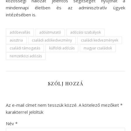
közösségi hálózat jelentős segítséget nyújthat a
mindennapi életben és az adminisztratív ügyek
intézésében is.
adóbevallás
adóútmutató
adózási szabályok
ausztria
családi adókedvezmény
családi kedvezmények
családi támogatás
külföldi adózás
magyar családok
nemzetközi adózás
SZÓLJ HOZZÁ
Az e-mail címet nem tesszük közzé.
A kötelező mezőket
*
karakterrel jelöltük
Név
*