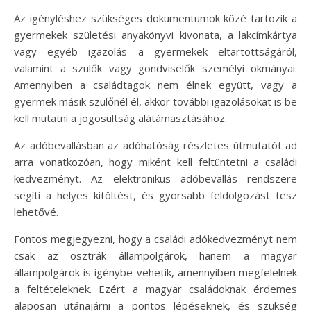
Az igényléshez szükséges dokumentumok közé tartozik a
gyermekek születési anyakönyvi kivonata, a lakcímkártya
vagy egyéb igazolás a gyermekek eltartottságáról,
valamint a szülők vagy gondviselők személyi okmányai.
Amennyiben a családtagok nem élnek együtt, vagy a
gyermek másik szülőnél él, akkor további igazolásokat is be
kell mutatni a jogosultság alátámasztásához.
Az adóbevallásban az adóhatóság részletes útmutatót ad
arra vonatkozóan, hogy miként kell feltüntetni a családi
kedvezményt. Az elektronikus adóbevallás rendszere
segíti a helyes kitöltést, és gyorsabb feldolgozást tesz
lehetővé.
Fontos megjegyezni, hogy a családi adókedvezményt nem
csak az osztrák állampolgárok, hanem a magyar
állampolgárok is igénybe vehetik, amennyiben megfelelnek
a feltételeknek. Ezért a magyar családoknak érdemes
alaposan utánajárni a pontos lépéseknek, és szükség