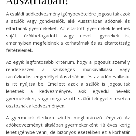
A családi adókedvezmény igénybevételére jogosultak azok
a szülők vagy gondviselők, akik Ausztriában adóznak és
eltartanak gyermekeket. Az eltartott gyermekek lehetnek
saját, örökbefogadott vagy nevelt gyerekek is,
amennyiben megfelelnek a korhatárnak és az eltartottság
feltételeinek.
Az egyik legfontosabb kritérium, hogy a jogosult személy
rendelkezzen a szükséges munkavállalási vagy
tartózkodási engedéllyel Ausztriában, és az adóbevallását
is itt nyújtsa be. Emellett azok a szülők is jogosultak
lehetnek a kedvezményre, akik egyedül nevelik
gyermekeiket, vagy megosztott szülői felügyelet esetén
osztoznak a kedvezményen.
A gyermekek életkora szintén meghatározó tényező. Az
adókedvezményt általában gyermekenként 18 éves korig
lehet igénybe venni, de bizonyos esetekben ez a korhatár