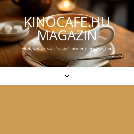
KINOCAFE.HU
MAGAZIN
Hírek, szórakozás és kávé minden mennyiségben