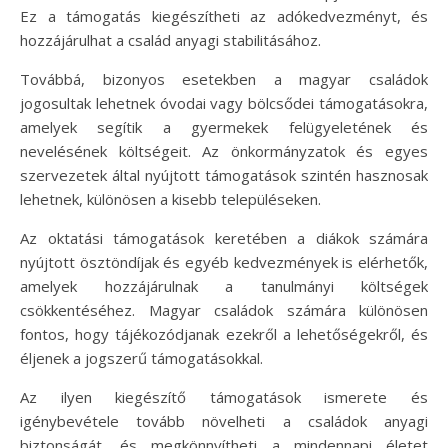
Ez a támogatás kiegészítheti az adókedvezményt, és
hozzájárulhat a család anyagi stabilitásához.
Továbbá, bizonyos esetekben a magyar családok
jogosultak lehetnek óvodai vagy bölcsődei támogatásokra,
amelyek segítik a gyermekek felügyeletének és
nevelésének költségeit. Az önkormányzatok és egyes
szervezetek által nyújtott támogatások szintén hasznosak
lehetnek, különösen a kisebb településeken.
Az oktatási támogatások keretében a diákok számára
nyújtott ösztöndíjak és egyéb kedvezmények is elérhetők,
amelyek hozzájárulnak a tanulmányi költségek
csökkentéséhez. Magyar családok számára különösen
fontos, hogy tájékozódjanak ezekről a lehetőségekről, és
éljenek a jogszerű támogatásokkal.
Az ilyen kiegészítő támogatások ismerete és
igénybevétele tovább növelheti a családok anyagi
biztonságát, és megkönnyítheti a mindennapi életet