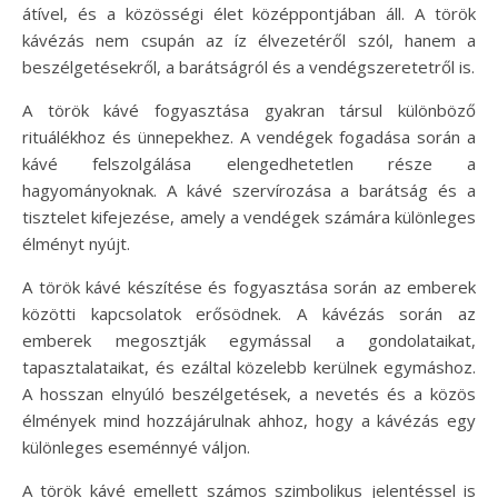
átível, és a közösségi élet középpontjában áll. A török
kávézás nem csupán az íz élvezetéről szól, hanem a
beszélgetésekről, a barátságról és a vendégszeretetről is.
A török kávé fogyasztása gyakran társul különböző
rituálékhoz és ünnepekhez. A vendégek fogadása során a
kávé felszolgálása elengedhetetlen része a
hagyományoknak. A kávé szervírozása a barátság és a
tisztelet kifejezése, amely a vendégek számára különleges
élményt nyújt.
A török kávé készítése és fogyasztása során az emberek
közötti kapcsolatok erősödnek. A kávézás során az
emberek megosztják egymással a gondolataikat,
tapasztalataikat, és ezáltal közelebb kerülnek egymáshoz.
A hosszan elnyúló beszélgetések, a nevetés és a közös
élmények mind hozzájárulnak ahhoz, hogy a kávézás egy
különleges eseménnyé váljon.
A török kávé emellett számos szimbolikus jelentéssel is