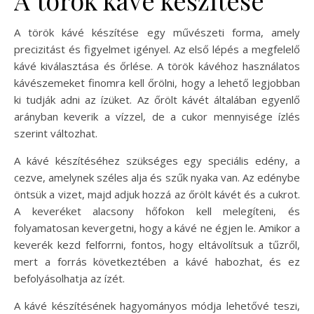
A török kávé készítése egy művészeti forma, amely
precizitást és figyelmet igényel. Az első lépés a megfelelő
kávé kiválasztása és őrlése. A török kávéhoz használatos
kávészemeket finomra kell őrölni, hogy a lehető legjobban
ki tudják adni az ízüket. Az őrölt kávét általában egyenlő
arányban keverik a vízzel, de a cukor mennyisége ízlés
szerint változhat.
A kávé készítéséhez szükséges egy speciális edény, a
cezve, amelynek széles alja és szűk nyaka van. Az edénybe
öntsük a vizet, majd adjuk hozzá az őrölt kávét és a cukrot.
A keveréket alacsony hőfokon kell melegíteni, és
folyamatosan kevergetni, hogy a kávé ne égjen le. Amikor a
keverék kezd felforrni, fontos, hogy eltávolítsuk a tűzről,
mert a forrás következtében a kávé habozhat, és ez
befolyásolhatja az ízét.
A kávé készítésének hagyományos módja lehetővé teszi,