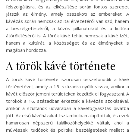
felszolgálásra, és az elkészítése során fontos szerepet
játszik az élmény, amely összeköti az embereket. A
kávézás során nemcsak az ital élvezetéről van szó, hanem
a beszélgetésekről, a közös pillanatokról és a kultúra
átörökítéséről is. A török kávé tehát nemcsak a kávé ízét,
hanem a kultúrát, a közösséget és az élményeket is
magában hordozza.
A török kávé története
A török kávé története szorosan összefonódik a kávé
történetével, amely a 15. századra nyúlik vissza, amikor a
kávét először Jemeni területeken kezdték el fogyasztani. A
törökök a 16. században érkeztek a kávézás szokásával,
amikor a szultánok udvarában a kávéfogyasztás divatba
jött. Az első kávéházakat Isztambulban alapították, és ezek
hamarosan népszerű találkozóhelyekké váltak, ahol a
művészek, tudósok és politikai beszélgetések mellett a