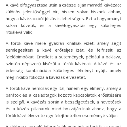
A kávé elfogyasztása után a csésze alján maradó kávézacc
különös jelentőséggel bír, hiszen sokan hisznek abban,
hogy a kávézaccból jóslás is lehetséges. Ezt a hagyományt
sokan követik, és a kávéfogyasztás egy különleges
rituálévá válik.
A török kávé mellé gyakran kínálnak vizet, amely segít
semlegesíteni a kávé erőteljes ízét, és felfrissíti az
ízlelőbimbókat. Emellett a sütemények, például a baklava,
szintén népszerű kísérői a török kávénak. A kávé és az
édesség kombinációja különleges élményt nyújt, amely
még inkább fokozza a kávézás élvezetét.
A török kávé nemcsak egy ital, hanem egy élmény, amely a
barátok és a családtagok közötti kapcsolatok erősítésére
is szolgál. A kávézás során a beszélgetések, a nevetések
és a közös pillanatok mind hozzájárulnak ahhoz, hogy a
török kávé élvezete egy felejthetetlen eseménnyé váljon.
A cikkben szereplő információk nem helyettesítik az orvosi