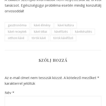
tanácsot. Egészségügyi probléma esetén mindig konzultálj
orvosoddal!
gasztronómia
kávé élmény
kávé kultúra
kávé receptek
kávé titkai
kávéfőzés
kávékészítés
otthoni kávé
török kávé
török kávéfőző
SZÓLJ HOZZÁ
Az e-mail címet nem tesszük közzé.
A kötelező mezőket
*
karakterrel jelöltük
Név
*