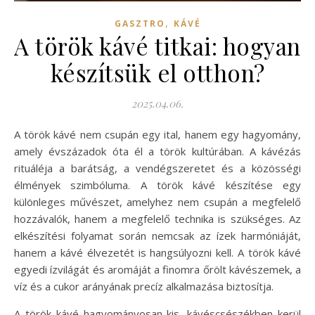
,
GASZTRO
KÁVÉ
A török kávé titkai: hogyan
készítsük el otthon?
2025.04.06.
A török kávé nem csupán egy ital, hanem egy hagyomány,
amely évszázadok óta él a török kultúrában. A kávézás
rituáléja a barátság, a vendégszeretet és a közösségi
élmények szimbóluma. A török kávé készítése egy
különleges művészet, amelyhez nem csupán a megfelelő
hozzávalók, hanem a megfelelő technika is szükséges. Az
elkészítési folyamat során nemcsak az ízek harmóniáját,
hanem a kávé élvezetét is hangsúlyozni kell. A török kávé
egyedi ízvilágát és aromáját a finomra őrölt kávészemek, a
víz és a cukor arányának precíz alkalmazása biztosítja.
A török kávé hagyományosan kis, kávéscsészékben kerül