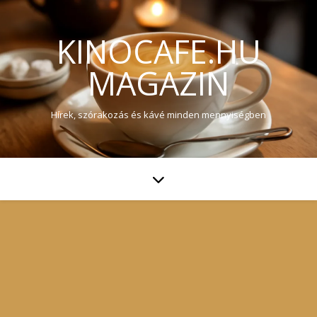
KINOCAFE.HU
MAGAZIN
Hírek, szórakozás és kávé minden mennyiségben