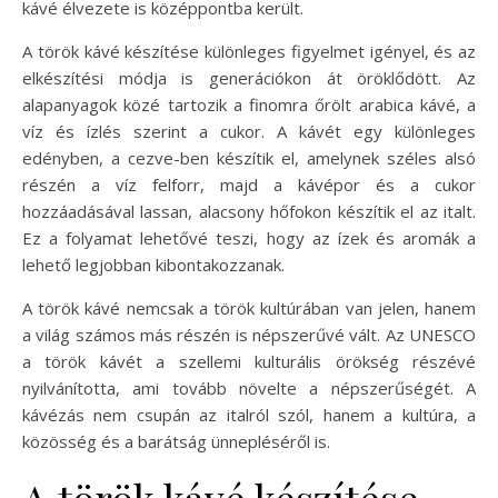
kávé élvezete is középpontba került.
A török kávé készítése különleges figyelmet igényel, és az
elkészítési módja is generációkon át öröklődött. Az
alapanyagok közé tartozik a finomra őrölt arabica kávé, a
víz és ízlés szerint a cukor. A kávét egy különleges
edényben, a cezve-ben készítik el, amelynek széles alsó
részén a víz felforr, majd a kávépor és a cukor
hozzáadásával lassan, alacsony hőfokon készítik el az italt.
Ez a folyamat lehetővé teszi, hogy az ízek és aromák a
lehető legjobban kibontakozzanak.
A török kávé nemcsak a török kultúrában van jelen, hanem
a világ számos más részén is népszerűvé vált. Az UNESCO
a török kávét a szellemi kulturális örökség részévé
nyilvánította, ami tovább növelte a népszerűségét. A
kávézás nem csupán az italról szól, hanem a kultúra, a
közösség és a barátság ünnepléséről is.
A török kávé készítése