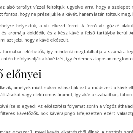
 alsó tartályt vízzel feltöltjük, ügyelve arra, hogy a szelepet
. Itt fontos, hogy ne préseljük le a kávét, hanem lazán töltsük meg
elyre helyeztük, a víz elkezd forrni. A forró víz gőzzé alaku
s aromája kioldódik, és a kész kávé a felső tartályba kerül. A
i azt jelzi, hogy a kávé elkészült.
formában elérhetők, így mindenki megtalálhatja a számára le
intén befolyásolják a kávé ízét, így érdemes alaposan megfontoln
ő előnyei
ezik, amelyek miatt sokan választják ezt a módszert a kávé el
állításokat vagy elektromos áramot, így akár a szabadban, tábor
kávé íze is egyedi. Az elkészítési folyamat során a vízgőz átha
ilteres kávéfőzők. Sok kávérajongó kifejezetten ezért választ
lag egyszerű, mivel kevés alkatrészből állnak. A tisztítás sorá