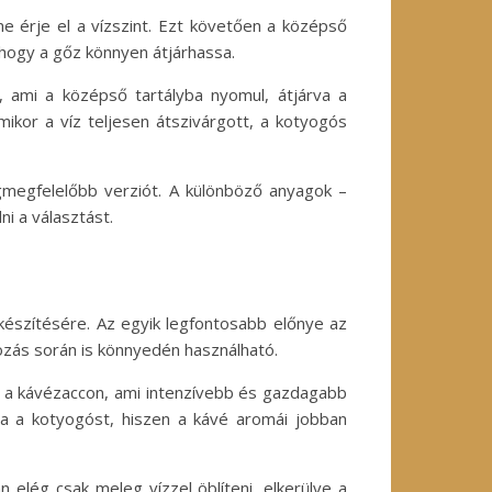
 ne érje el a vízszint. Ezt követően a középső
, hogy a gőz könnyen átjárhassa.
l, ami a középső tartályba nyomul, átjárva a
mikor a víz teljesen átszivárgott, a kotyogós
gmegfelelőbb verziót. A különböző anyagok –
i a választást.
készítésére. Az egyik legfontosabb előnye az
ozás során is könnyedén használható.
lad a kávézaccon, ami intenzívebb és gazdagabb
ja a kotyogóst, hiszen a kávé aromái jobban
n elég csak meleg vízzel öblíteni, elkerülve a