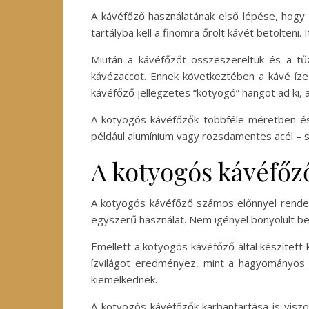
A kávéfőző használatának első lépése, hogy az
tartályba kell a finomra őrölt kávét betölteni
Miután a kávéfőzőt összeszereltük és a tűzh
kávézaccot. Ennek következtében a kávé íze é
kávéfőző jellegzetes “kotyogó” hangot ad ki, am
A kotyogós kávéfőzők többféle méretben és 
például alumínium vagy rozsdamentes acél – sz
A kotyogós kávéfőz
A kotyogós kávéfőző számos előnnyel rendelk
egyszerű használat. Nem igényel bonyolult be
Emellett a kotyogós kávéfőző által készített 
ízvilágot eredményez, mint a hagyományos f
kiemelkednek.
A kotyogós kávéfőzők karbantartása is viszony