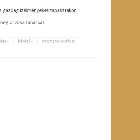
s gazdag ízélményeket tapasztaljon.
 meg orvosa tanácsát.
kások
kávézók
kotyogós kávéfőző