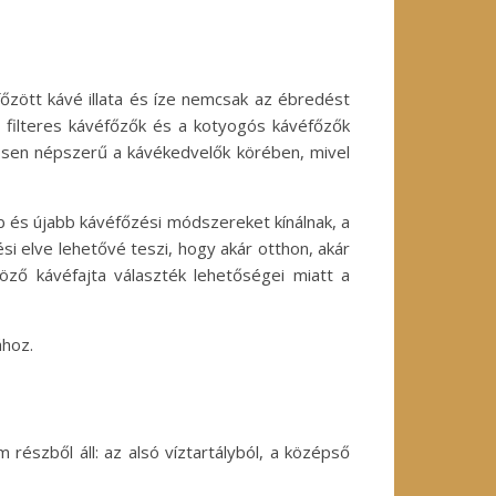
 főzött kávé illata és íze nemcsak az ébredést
, filteres kávéfőzők és a kotyogós kávéfőzők
ösen népszerű a kávékedvelők körében, mivel
b és újabb kávéfőzési módszereket kínálnak, a
i elve lehetővé teszi, hogy akár otthon, akár
böző kávéfajta választék lehetőségei miatt a
ához.
észből áll: az alsó víztartályból, a középső