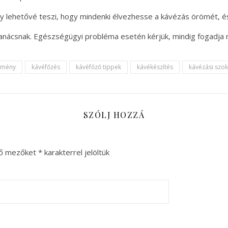
 lehetővé teszi, hogy mindenki élvezhesse a kávézás örömét, é
tanácsnak. Egészségügyi probléma esetén kérjük, mindig fogadja
lmény
kávéfőzés
kávéfőző tippek
kávékészítés
kávézási szo
SZÓLJ HOZZÁ
ző mezőket
*
karakterrel jelöltük