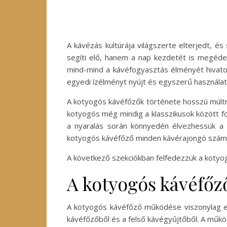
A kávézás kultúrája világszerte elterjedt, és
segíti elő, hanem a nap kezdetét is megédes
mind-mind a kávéfogyasztás élményét hivato
egyedi ízélményt nyújt és egyszerű használat
A kotyogós kávéfőzők története hosszú múltra
kotyogós még mindig a klasszikusok között fo
a nyaralás során könnyedén élvezhessük a fr
kotyogós kávéfőző minden kávérajongó számár
A következő szekciókban felfedezzük a kotyo
A kotyogós kávéfő
A kotyogós kávéfőző működése viszonylag egy
kávéfőzőből és a felső kávégyűjtőből. A működ