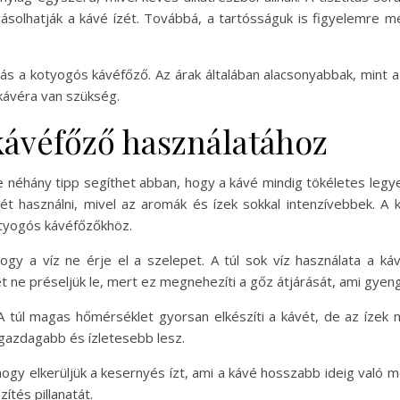
solhatják a kávé ízét. Továbbá, a tartósságuk is figyelemre mé
tás a kotyogós kávéfőző. Az árak általában alacsonyabbak, mint 
 kávéra van szükség.
kávéfőző használatához
 néhány tipp segíthet abban, hogy a kávé mindig tökéletes legye
vét használni, mivel az aromák és ízek sokkal intenzívebbek. A 
kotyogós kávéfőzőkhöz.
 hogy a víz ne érje el a szelepet. A túl sok víz használata a ká
t ne préseljük le, mert ez megnehezíti a gőz átjárását, ami gye
 A túl magas hőmérséklet gyorsan elkészíti a kávét, de az ízek
 gazdagabb és ízletesebb lesz.
 hogy elkerüljük a kesernyés ízt, ami a kávé hosszabb ideig való 
ítés pillanatát.