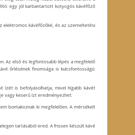
ltó: egy jól karbantartott kotyogós kávéfőző
az elektromos kávéfőzőké, és az üzemeltetési
n. Az első és legfontosabb lépés a megfelelő
kávé őrlésének finomsága is kulcsfontosságú:
vé ízét is befolyásolhatja, mivel hígabb kávét
nge vagy keserű ízt eredményezhet.
 nem bontakoznak ki megfelelően. A mérsékelt
melegen tartásából ered. A frissen készült kávé