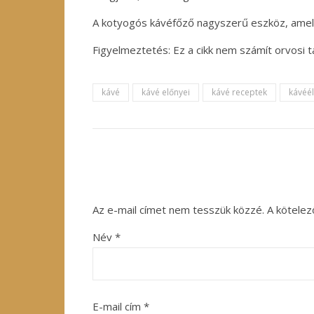
A kotyogós kávéfőző nagyszerű eszköz, amely
Figyelmeztetés: Ez a cikk nem számít orvosi 
kávé
kávé előnyei
kávé receptek
kávéé
Az e-mail címet nem tesszük közzé.
A kötele
Név
*
E-mail cím
*