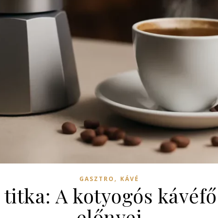
,
GASZTRO
KÁVÉ
 titka: A kotyogós kávéf
előnyei