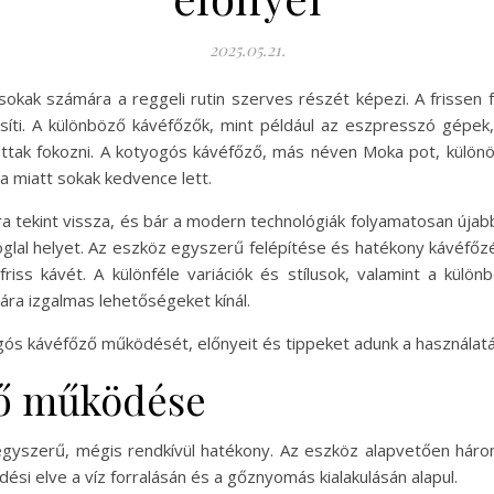
2025.05.21.
 sokak számára a reggeli rutin szerves részét képezi. A frissen
íti. A különböző kávéfőzők, mint például az eszpresszó gépek
ttak fokozni. A kotyogós kávéfőző, más néven Moka pot, külön
a miatt sokak kedvence lett.
 tekint vissza, és bár a modern technológiák folyamatosan újab
glal helyet. Az eszköz egyszerű felépítése és hatékony kávéfőzés
iss kávét. A különféle variációk és stílusok, valamint a külön
a izgalmas lehetőségeket kínál.
gós kávéfőző működését, előnyeit és tippeket adunk a használat
ző működése
szerű, mégis rendkívül hatékony. Az eszköz alapvetően három r
ési elve a víz forralásán és a gőznyomás kialakulásán alapul.