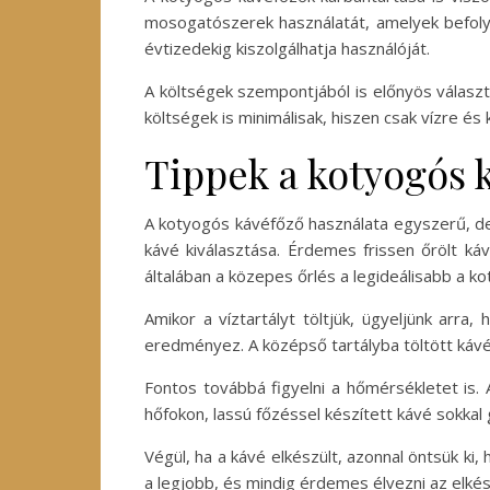
mosogatószerek használatát, amelyek befolyá
évtizedekig kiszolgálhatja használóját.
A költségek szempontjából is előnyös válasz
költségek is minimálisak, hiszen csak vízre és
Tippek a kotyogós 
A kotyogós kávéfőző használata egyszerű, de
kávé kiválasztása. Érdemes frissen őrölt ká
általában a közepes őrlés a legideálisabb a 
Amikor a víztartályt töltjük, ügyeljünk arra,
eredményez. A középső tartályba töltött kávé
Fontos továbbá figyelni a hőmérsékletet is.
hőfokon, lassú főzéssel készített kávé sokkal
Végül, ha a kávé elkészült, azonnal öntsük ki,
a legjobb, és mindig érdemes élvezni az elkész