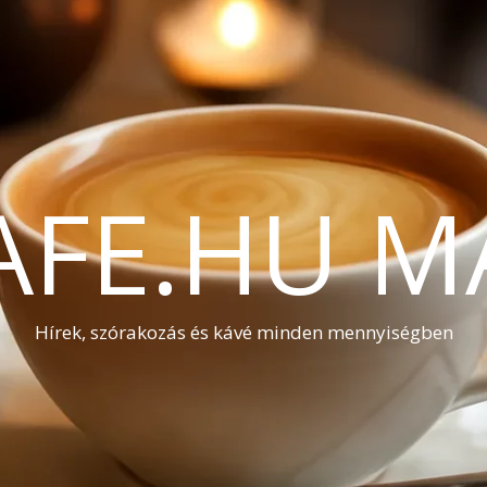
AFE.HU M
Hírek, szórakozás és kávé minden mennyiségben