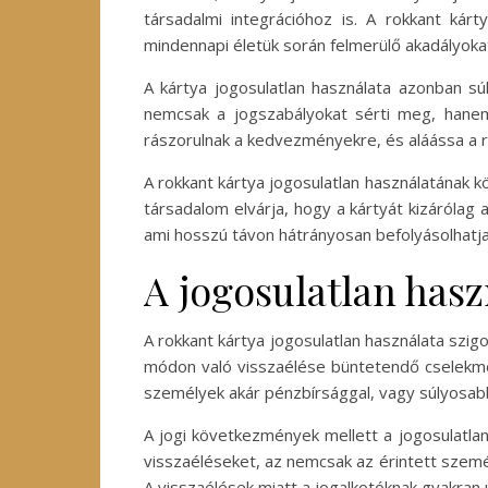
társadalmi integrációhoz is. A rokkant ká
mindennapi életük során felmerülő akadályoka
A kártya jogosulatlan használata azonban sú
nemcsak a jogszabályokat sérti meg, hanem a
rászorulnak a kedvezményekre, és aláássa a r
A rokkant kártya jogosulatlan használatának k
társadalom elvárja, hogy a kártyát kizárólag 
ami hosszú távon hátrányosan befolyásolhatj
A jogosulatlan has
A rokkant kártya jogosulatlan használata szig
módon való visszaélése büntetendő cselekmén
személyek akár pénzbírsággal, vagy súlyosab
A jogi következmények mellett a jogosulatla
visszaéléseket, az nemcsak az érintett szem
A visszaélések miatt a jogalkotóknak gyakran 