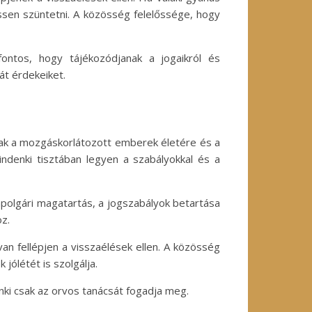
ssen szüntetni. A közösség felelőssége, hogy
ontos, hogy tájékozódjanak a jogaikról és
át érdekeiket.
nnak a mozgáskorlátozott emberek életére és a
indenki tisztában legyen a szabályokkal és a
ampolgári magatartás, a jogszabályok betartása
z.
n fellépjen a visszaélések ellen. A közösség
ólétét is szolgálja.
ki csak az orvos tanácsát fogadja meg.