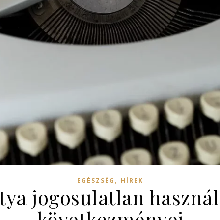
,
EGÉSZSÉG
HÍREK
tya jogosulatlan haszná
következményei