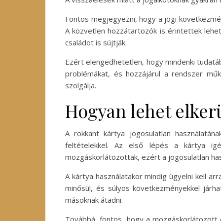
Fontos megjegyezni, hogy a jogi következmén
A közvetlen hozzátartozók is érintettek lehet
családot is sújtják.
Ezért elengedhetetlen, hogy mindenki tudatába
problémákat, és hozzájárul a rendszer műk
szolgálja.
Hogyan lehet elkerü
A rokkant kártya jogosulatlan használatán
feltételekkel. Az első lépés a kártya i
mozgáskorlátozottak, ezért a jogosulatlan has
A kártya használatakor mindig ügyelni kell ar
minősül, és súlyos következményekkel járha
másoknak átadni.
Továbbá, fontos, hogy a mozgáskorlátozott e