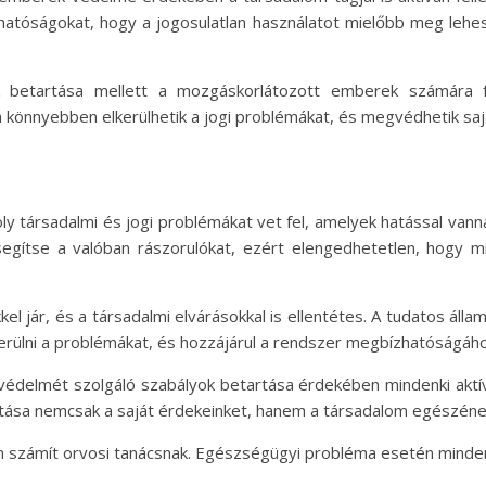
hatóságokat, hogy a jogosulatlan használatot mielőbb meg lehe
 betartása mellett a mozgáskorlátozott emberek számára f
n könnyebben elkerülhetik a jogi problémákat, és megvédhetik saj
oly társadalmi és jogi problémákat vet fel, amelyek hatással va
egítse a valóban rászorulókat, ezért elengedhetetlen, hogy m
el jár, és a társadalmi elvárásokkal is ellentétes. A tudatos áll
kerülni a problémákat, és hozzájárul a rendszer megbízhatóságáho
delmét szolgáló szabályok betartása érdekében mindenki aktíva
tása nemcsak a saját érdekeinket, hanem a társadalom egészének j
em számít orvosi tanácsnak. Egészségügyi probléma esetén minden