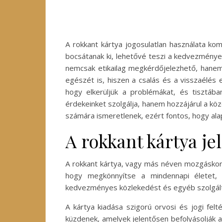
A rokkant kártya jogosulatlan használata ko
bocsátanak ki, lehetővé teszi a kedvezmények
nemcsak etikailag megkérdőjelezhető, hanem 
egészét is, hiszen a csalás és a visszaélés
hogy elkerüljük a problémákat, és tisztába
érdekeinket szolgálja, hanem hozzájárul a köz
számára ismeretlenek, ezért fontos, hogy ala
A rokkant kártya je
A rokkant kártya, vagy más néven mozgáskorl
hogy megkönnyítse a mindennapi életet, b
kedvezményes közlekedést és egyéb szolgált
A kártya kiadása szigorú orvosi és jogi fel
küzdenek, amelyek jelentősen befolyásolják a