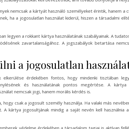
yek nemcsak a kártyát használó személyeket érintik, hanem a cs
nek, ha a jogosulatlan használat kiderül, hiszen a társadalmi e
n legyen a rokkant kártya használatának szabályainak. A tudatos 
ödésének zavartalanságához. A jogszabályok betartása nemcs
lni a jogosulatlan használa
ak elkerülése érdekében fontos, hogy mindenki tisztában legy
génylésének és használatának pontos megértése. A kártya
ználat nemcsak jogi, hanem morális kérdés is.
ra, hogy csak a jogosult személy használja. Ha valaki más nevébe
t. A kártya jogosultjának mindig a saját nevén kell használni
mberek védelme érdekében a társadalom tagjai is aktívan fellép