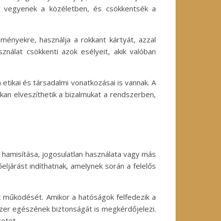
zt vegyenek a közéletben, és csökkentsék a
ményekre, használja a rokkant kártyát, azzal
ználat csökkenti azok esélyeit, akik valóban
etikai és társadalmi vonatkozásai is vannak. A
okan elveszíthetik a bizalmukat a rendszerben,
a hamisítása, jogosulatlan használata vagy más
járást indíthatnak, amelynek során a felelős
k működését. Amikor a hatóságok felfedezik a
zer egészének biztonságát is megkérdőjelezi.
zetet.