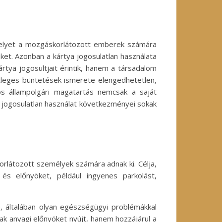
 amelyet a mozgáskorlátozott emberek számára
ket. Azonban a kártya jogosulatlan használata
tya jogosultjait érintik, hanem a társadalom
etleges büntetések ismerete elengedhetetlen,
tos állampolgári magatartás nemcsak a saját
 a jogosulatlan használat következményei sokak
rlátozott személyek számára adnak ki. Célja,
és előnyöket, például ingyenes parkolást,
e, általában olyan egészségügyi problémákkal
ak anyagi előnyöket nyújt, hanem hozzájárul a