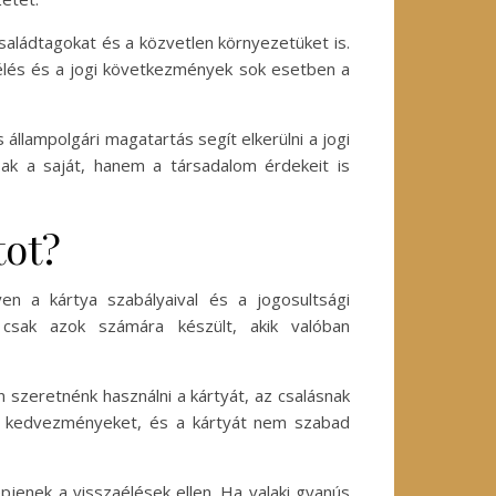
aládtagokat és a közvetlen környezetüket is.
lítélés és a jogi következmények sok esetben a
állampolgári magatartás segít elkerülni a jogi
ak a saját, hanem a társadalom érdekeit is
tot?
en a kártya szabályaival és a jogosultsági
 csak azok számára készült, akik valóban
n szeretnénk használni a kártyát, az csalásnak
a a kedvezményeket, és a kártyát nem szabad
jenek a visszaélések ellen. Ha valaki gyanús