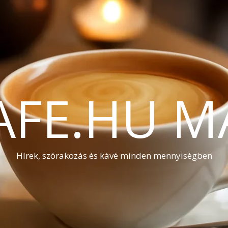
AFE.HU M
Hírek, szórakozás és kávé minden mennyiségben