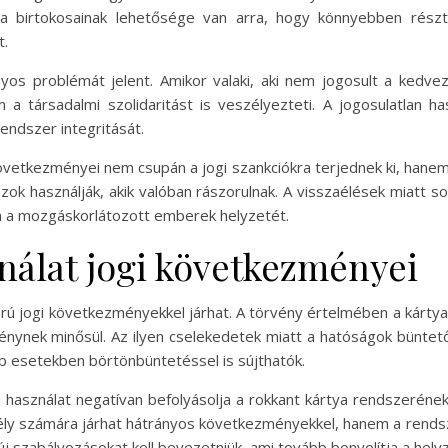
rtya birtokosainak lehetősége van arra, hogy könnyebben rés
t.
lyos problémát jelent. Amikor valaki, aki nem jogosult a kedvez
 társadalmi szolidaritást is veszélyezteti. A jogosulatlan has
endszer integritását.
övetkezményei nem csupán a jogi szankciókra terjednek ki, hanem 
azok használják, akik valóban rászorulnak. A visszaélések miatt s
a a mozgáskorlátozott emberek helyzetét.
ználat jogi következményei
orú jogi következményekkel járhat. A törvény értelmében a kárty
ynek minősül. Az ilyen cselekedetek miatt a hatóságok büntetőel
b esetekben börtönbüntetéssel is sújthatók.
n használat negatívan befolyásolja a rokkant kártya rendszeréne
ély számára járhat hátrányos következményekkel, hanem a rends
új szabályozásokat kell bevezetniük, ami tovább bonyolítja a hely