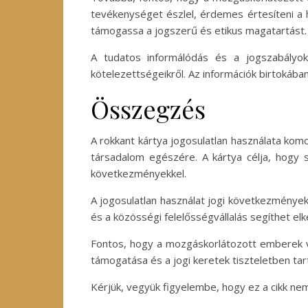
tevékenységet észlel, érdemes értesíteni a 
támogassa a jogszerű és etikus magatartást.
A tudatos informálódás és a jogszabályok
kötelezettségeikről. Az információk birtokába
Összegzés
A rokkant kártya jogosulatlan használata kom
társadalom egészére. A kártya célja, hogy s
következményekkel.
A jogosulatlan használat jogi következményekk
és a közösségi felelősségvállalás segíthet el
Fontos, hogy a mozgáskorlátozott emberek vé
támogatása és a jogi keretek tiszteletben tar
Kérjük, vegyük figyelembe, hogy ez a cikk n