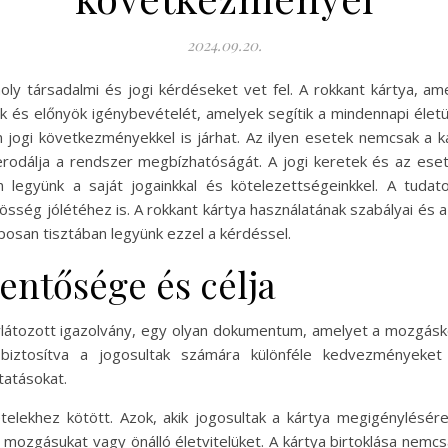
2024.09.20.
moly társadalmi és jogi kérdéseket vet fel. A rokkant kártya,
 és előnyök igénybevételét, amelyek segítik a mindennapi életü
jogi következményekkel is járhat. Az ilyen esetek nemcsak a kár
 erodálja a rendszer megbízhatóságát. A jogi keretek és az es
n legyünk a saját jogainkkal és kötelezettségeinkkel. A tuda
össég jólétéhez is. A rokkant kártya használatának szabályai és
posan tisztában legyünk ezzel a kérdéssel.
lentősége és célja
átozott igazolvány, egy olyan dokumentum, amelyet a mozgásko
iztosítva a jogosultak számára különféle kedvezményeket 
atásokat.
tételekhez kötött. Azok, akik jogosultak a kártya megigénylésér
 mozgásukat vagy önálló életvitelüket. A kártya birtoklása nemcs