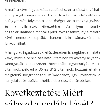
kezelésében.
A maláta kávé fogyasztása ráadásul szertartássá is válhat,
amely segít a napi stressz levezetésében. Az elkészítés és
a fogyasztás folyamata lehetőséget ad a megnyugvásra
és a pillanatok élvezetére. Az ilyen rituálék
hozzájárulhatnak a mentális jólét fokozásához, így a maláta
kávé nemcsak tápláló, hanem lelki támaszként is
funkcionálhat.
A hangulati ingadozások leküzdésében is segíthet a maláta
kávé, mivel a benne található vitaminok és ásványi anyagok
támogatják a szervezet hormonális egyensúlyát. A B-
vitaminok, például a B6 és B12 vitaminok, hozzájárulnak a
megfelelő idegrendszeri működéshez, így javíthatják a
hangulatot és csökkenthetik a depressziós tüneteket.
Következtetés: Miért
válaszd a maláta kávét?