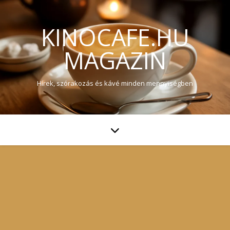
KINOCAFE.HU
MAGAZIN
Hírek, szórakozás és kávé minden mennyiségben