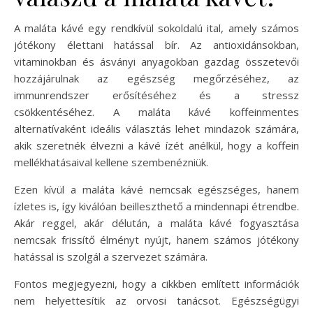
A maláta kávé egy rendkívül sokoldalú ital, amely számos
jótékony élettani hatással bír. Az antioxidánsokban,
vitaminokban és ásványi anyagokban gazdag összetevői
hozzájárulnak az egészség megőrzéséhez, az
immunrendszer erősítéséhez és a stressz
csökkentéséhez. A maláta kávé koffeinmentes
alternatívaként ideális választás lehet mindazok számára,
akik szeretnék élvezni a kávé ízét anélkül, hogy a koffein
mellékhatásaival kellene szembenézniük.
Ezen kívül a maláta kávé nemcsak egészséges, hanem
ízletes is, így kiválóan beilleszthető a mindennapi étrendbe.
Akár reggel, akár délután, a maláta kávé fogyasztása
nemcsak frissítő élményt nyújt, hanem számos jótékony
hatással is szolgál a szervezet számára.
Fontos megjegyezni, hogy a cikkben említett információk
nem helyettesítik az orvosi tanácsot. Egészségügyi