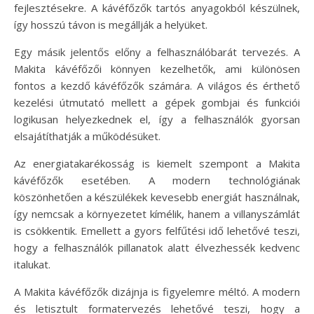
fejlesztésekre. A kávéfőzők tartós anyagokból készülnek,
így hosszú távon is megállják a helyüket.
Egy másik jelentős előny a felhasználóbarát tervezés. A
Makita kávéfőzői könnyen kezelhetők, ami különösen
fontos a kezdő kávéfőzők számára. A világos és érthető
kezelési útmutató mellett a gépek gombjai és funkciói
logikusan helyezkednek el, így a felhasználók gyorsan
elsajátíthatják a működésüket.
Az energiatakarékosság is kiemelt szempont a Makita
kávéfőzők esetében. A modern technológiának
köszönhetően a készülékek kevesebb energiát használnak,
így nemcsak a környezetet kímélik, hanem a villanyszámlát
is csökkentik. Emellett a gyors felfűtési idő lehetővé teszi,
hogy a felhasználók pillanatok alatt élvezhessék kedvenc
italukat.
A Makita kávéfőzők dizájnja is figyelemre méltó. A modern
és letisztult formatervezés lehetővé teszi, hogy a