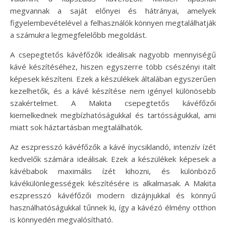
megvannak a saját előnyei és hátrányai, amelyek
figyelembevételével a felhasználók könnyen megtalálhatják
a számukra legmegfelelőbb megoldást.
A csepegtetős kávéfőzők ideálisak nagyobb mennyiségű
kávé készítéséhez, hiszen egyszerre több csészényi italt
képesek készíteni. Ezek a készülékek általában egyszerűen
kezelhetők, és a kávé készítése nem igényel különösebb
szakértelmet. A Makita csepegtetős kávéfőzői
kiemelkednek megbízhatóságukkal és tartósságukkal, ami
miatt sok háztartásban megtalálhatók.
Az eszpresszó kávéfőzők a kávé ínycsiklandó, intenzív ízét
kedvelők számára ideálisak. Ezek a készülékek képesek a
kávébabok maximális ízét kihozni, és különböző
kávékülönlegességek készítésére is alkalmasak. A Makita
eszpresszó kávéfőzői modern dizájnjukkal és könnyű
használhatóságukkal tűnnek ki, így a kávézó élmény otthon
is könnyedén megvalósítható.