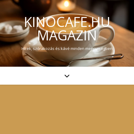
KINOCAFE.HU
MAGAZIN
Hírek, szórakozás és kávé minden mennyiségben