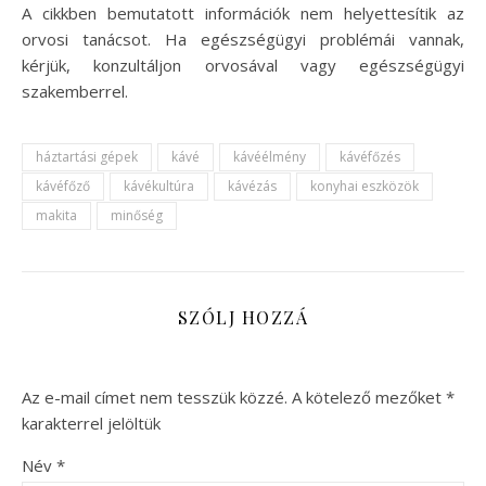
A cikkben bemutatott információk nem helyettesítik az
orvosi tanácsot. Ha egészségügyi problémái vannak,
kérjük, konzultáljon orvosával vagy egészségügyi
szakemberrel.
háztartási gépek
kávé
kávéélmény
kávéfőzés
kávéfőző
kávékultúra
kávézás
konyhai eszközök
makita
minőség
SZÓLJ HOZZÁ
Az e-mail címet nem tesszük közzé.
A kötelező mezőket
*
karakterrel jelöltük
Név
*