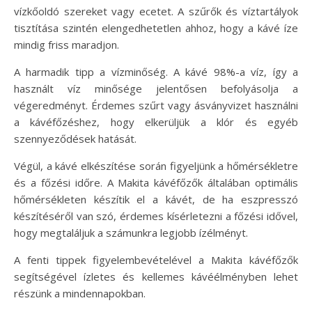
vízkőoldó szereket vagy ecetet. A szűrők és víztartályok
tisztítása szintén elengedhetetlen ahhoz, hogy a kávé íze
mindig friss maradjon.
A harmadik tipp a vízminőség. A kávé 98%-a víz, így a
használt víz minősége jelentősen befolyásolja a
végeredményt. Érdemes szűrt vagy ásványvizet használni
a kávéfőzéshez, hogy elkerüljük a klór és egyéb
szennyeződések hatását.
Végül, a kávé elkészítése során figyeljünk a hőmérsékletre
és a főzési időre. A Makita kávéfőzők általában optimális
hőmérsékleten készítik el a kávét, de ha eszpresszó
készítéséről van szó, érdemes kísérletezni a főzési idővel,
hogy megtaláljuk a számunkra legjobb ízélményt.
A fenti tippek figyelembevételével a Makita kávéfőzők
segítségével ízletes és kellemes kávéélményben lehet
részünk a mindennapokban.