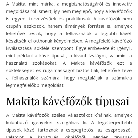
A Makita, mint márka, a megbízhatóságáról és innovatív
megoldásairól ismert, így nem meglepő, hogy a kávéfőzőik
is egyedi tervezésűek és praktikusak. A kávéfőzők nem
csupán eszközök, hanem élmények forrásai is, amelyek
lehetővé teszik, hogy a felhasználók a legjobb kávét
készítsék el otthonuk kényelmében. A megfelelő kávéfőző
kiválasztása sokféle szempont figyelembevételét igényli,
mint például a kávé típusát, a kívánt ízvilágot, valamint a
használati szokásokat. A Makita kávéfőzők ezt a
sokféleséget és rugalmasságot biztosítják, lehetővé téve
a felhasználók számára, hogy megtalálják a számukra
legmegfelelőbb megoldást.
Makita kávéfőzők típusai
A Makita kávéfőzők széles választékot kínálnak, amelyek
különböző igényeket szolgálnak ki. A legelterjedtebb
típusok közé tartoznak a csepegtetős, az eszpresszó,
valamint a kapszulás kávéfőzők. Minden típusnak