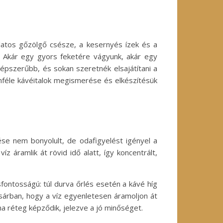
latos gőzölgő csésze, a kesernyés ízek és a
. Akár egy gyors feketére vágyunk, akár egy
épszerűbb, és sokan szeretnék elsajátítani a
féle kávéitalok megismerése és elkészítésük
tése nem bonyolult, de odafigyelést igényel a
áramlik át rövid idő alatt, így koncentrált,
ontosságú: túl durva őrlés esetén a kávé híg
osárban, hogy a víz egyenletesen áramoljon át
a réteg képződik, jelezve a jó minőséget.