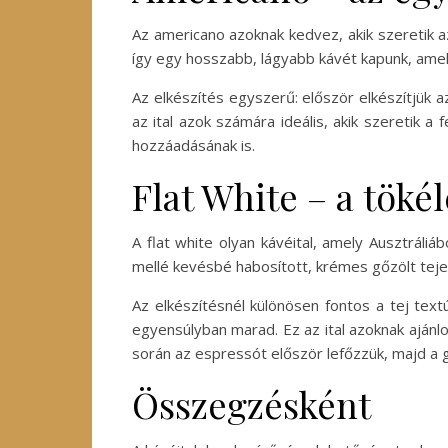
Az americano azoknak kedvez, akik szeretik 
így egy hosszabb, lágyabb kávét kapunk, ame
Az elkészítés egyszerű: először elkészítjük 
az ital azok számára ideális, akik szeretik a
hozzáadásának is.
Flat White – a töké
A flat white olyan kávéital, amely Ausztrál
mellé kevésbé habosított, krémes gőzölt tejet 
Az elkészítésnél különösen fontos a tej text
egyensúlyban marad. Ez az ital azoknak ajánlo
során az espressót először lefőzzük, majd a g
Összegzésként