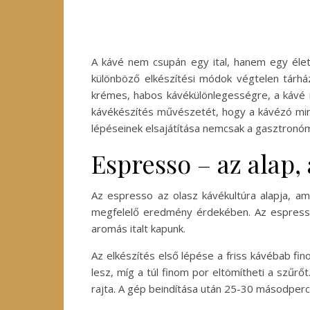
A kávé nem csupán egy ital, hanem egy élet
különböző elkészítési módok végtelen tárhá
krémes, habos kávékülönlegességre, a kávé m
kávékészítés művészetét, hogy a kávézó min
lépéseinek elsajátítása nemcsak a gasztronómi
Espresso – az alap
Az espresso az olasz kávékultúra alapja, ame
megfelelő eredmény érdekében. Az espresso l
aromás italt kapunk.
Az elkészítés első lépése a friss kávébab f
lesz, míg a túl finom por eltömítheti a szűr
rajta. A gép beindítása után 25-30 másodperc