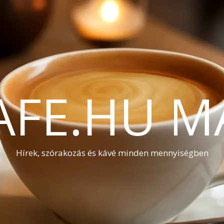
AFE.HU M
Hírek, szórakozás és kávé minden mennyiségben