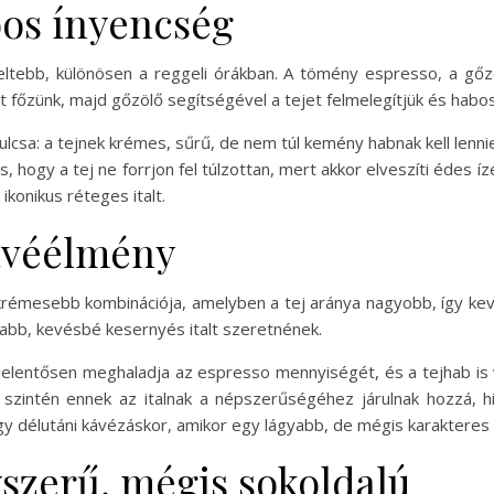
bos ínyencség
eltebb, különösen a reggeli órákban. A tömény espresso, a gőz
főzünk, majd gőzölő segítségével a tejet felmelegítjük és habosí
ulcsa: a tejnek krémes, sűrű, de nem túl kemény habnak kell lenn
, hogy a tej ne forrjon fel túlzottan, mert akkor elveszíti édes í
ikonikus réteges italt.
kávéélmény
krémesebb kombinációja, amelyben a tej aránya nagyobb, így kevés
yabb, kevésbé kesernyés italt szeretnének.
 jelentősen meghaladja az espresso mennyiségét, és a tejhab is 
ák szintén ennek az italnak a népszerűségéhez járulnak hozzá, h
agy délutáni kávézáskor, amikor egy lágyabb, de mégis karakteres 
szerű, mégis sokoldalú