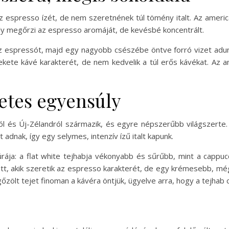
az espresso ízét, de nem szeretnének túl tömény italt. Az ameri
ly megőrzi az espresso aromáját, de kevésbé koncentrált.
az espressót, majd egy nagyobb csészébe öntve forró vizet adun
 fekete kávé karakterét, de nem kedvelik a túl erős kávékat. Az 
letes egyensúly
iából és Új-Zélandról származik, és egyre népszerűbb világszer
adnak, így egy selymes, intenzív ízű italt kapunk.
úrája: a flat white tejhabja vékonyabb és sűrűbb, mint a cappuc
tt, akik szeretik az espresso karakterét, de egy krémesebb, még
őzölt tejet finoman a kávéra öntjük, ügyelve arra, hogy a tejhab