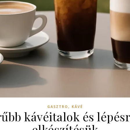
,
GASZTRO
KÁVÉ
űbb kávéitalok és lépésr
elkészítésük