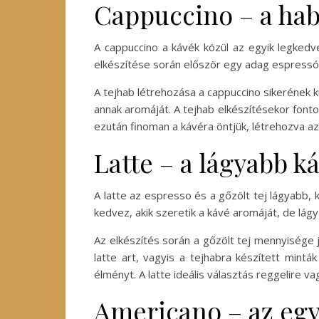
Cappuccino – a ha
A cappuccino a kávék közül az egyik legkedv
elkészítése során először egy adag espressót 
A tejhab létrehozása a cappuccino sikerének k
annak aromáját. A tejhab elkészítésekor fontos
ezután finoman a kávéra öntjük, létrehozva az 
Latte – a lágyabb 
A latte az espresso és a gőzölt tej lágyabb, 
kedvez, akik szeretik a kávé aromáját, de lág
Az elkészítés során a gőzölt tej mennyisége
latte art, vagyis a tejhabra készített mint
élményt. A latte ideális választás reggelire v
Americano – az egy