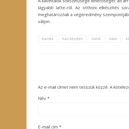
A kávéitalok sokszínűsége lehetőséget ad arr
lágyabb latte-ról. Az otthoni elkészítés s
meghatározóak a végeredmény szempontjából. 
váljon.
barista
házi készítés
italok
kávé
k
Az e-mail címet nem tesszük közzé.
A kötele
Név
*
E-mail cím
*