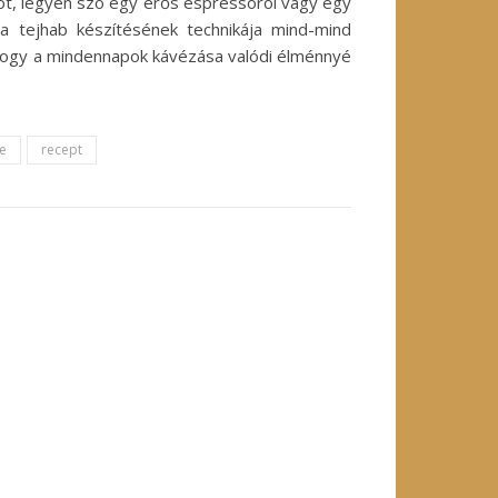
tot, legyen szó egy erős espressóról vagy egy
 a tejhab készítésének technikája mind-mind
 hogy a mindennapok kávézása valódi élménnyé
re
recept