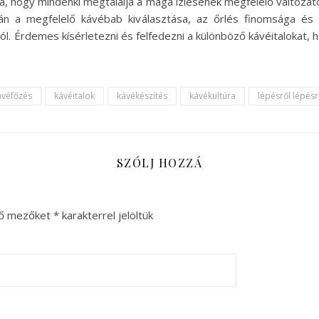
a, hogy mindenki megtalálja a maga ízlésének megfelelő változa
orán a megfelelő kávébab kiválasztása, az őrlés finomsága és
Érdemes kísérletezni és felfedezni a különböző kávéitalokat,
ávéfőzés
kávéitalok
kávékészítés
kávékultúra
lépésről lépés
SZÓLJ HOZZÁ
ző mezőket
*
karakterrel jelöltük