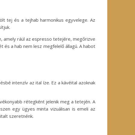
ölt tej és a tejhab harmonikus egyvelege. Az
tjuk.
ie, amely ráül az espresso tetejére, megőrizve
zét és a hab nem lesz megfelelő állagú. A habot
bé intenzív az ital íze. Ez a kávéital azoknak
vékonyabb rétegként jelenik meg a tetején. A
iszen egy ügyes minta vizuálisan is emeli az
italt szeretnénk.