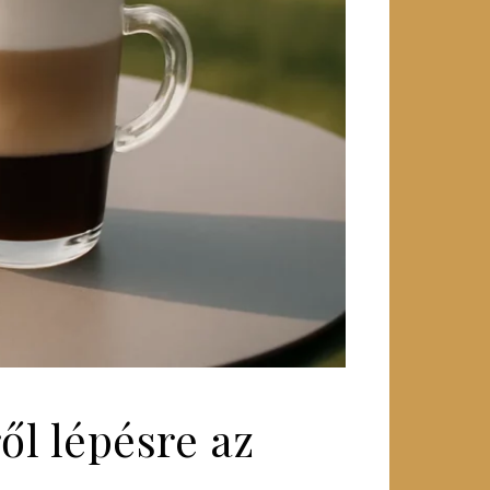
ől lépésre az