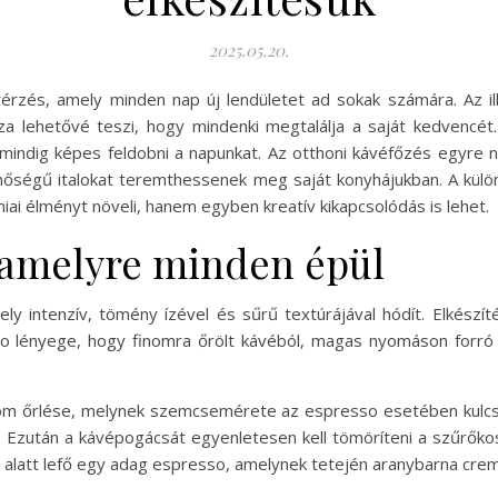
2025.05.20.
érzés, amely minden nap új lendületet ad sokak számára. Az il
za lehetővé teszi, hogy mindenki megtalálja a saját kedvencét
indig képes feldobni a napunkat. Az otthoni kávéfőzés egyre n
őségű italokat teremthessenek meg saját konyhájukban. A külön
ai élményt növeli, hanem egyben kreatív kikapcsolódás is lehet.
, amelyre minden épül
ly intenzív, tömény ízével és sűrű textúrájával hódít. Elkészí
ényege, hogy finomra őrölt kávéból, magas nyomáson forró víz 
inom őrlése, melynek szemcsemérete az espresso esetében kulcsf
őt. Ezután a kávépogácsát egyenletesen kell tömöríteni a szűrők
 alatt lefő egy adag espresso, amelynek tetején aranybarna crem