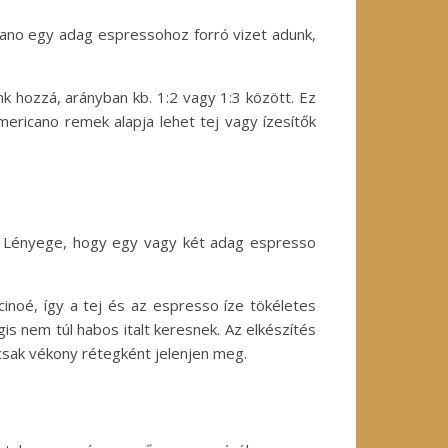
cano egy adag espressohoz forró vizet adunk,
k hozzá, arányban kb. 1:2 vagy 1:3 között. Ez
americano remek alapja lehet tej vagy ízesítők
te. Lényege, hogy egy vagy két adag espresso
cinoé, így a tej és az espresso íze tökéletes
is nem túl habos italt keresnek. Az elkészítés
 csak vékony rétegként jelenjen meg.