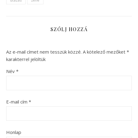
utazás
zene
SZÓLJ HOZZÁ
Az e-mail címet nem tesszük közzé.
A kötelező mezőket
*
karakterrel jelöltük
Név
*
E-mail cím
*
Honlap