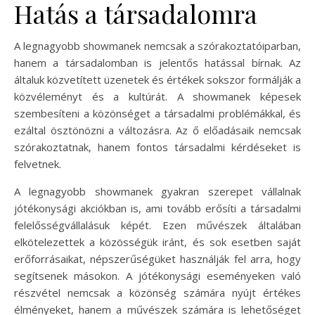
Hatás a társadalomra
A legnagyobb showmanek nemcsak a szórakoztatóiparban,
hanem a társadalomban is jelentős hatással bírnak. Az
általuk közvetített üzenetek és értékek sokszor formálják a
közvéleményt és a kultúrát. A showmanek képesek
szembesíteni a közönséget a társadalmi problémákkal, és
ezáltal ösztönözni a változásra. Az ő előadásaik nemcsak
szórakoztatnak, hanem fontos társadalmi kérdéseket is
felvetnek.
A legnagyobb showmanek gyakran szerepet vállalnak
jótékonysági akciókban is, ami tovább erősíti a társadalmi
felelősségvállalásuk képét. Ezen művészek általában
elkötelezettek a közösségük iránt, és sok esetben saját
erőforrásaikat, népszerűségüket használják fel arra, hogy
segítsenek másokon. A jótékonysági eseményeken való
részvétel nemcsak a közönség számára nyújt értékes
élményeket, hanem a művészek számára is lehetőséget