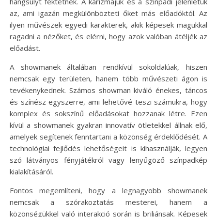
hangsúlyt fektetnek. A karizmájuk és a színpadi jelenlétük
az, ami igazán megkülönbözteti őket más előadóktól. Az
ilyen művészek egyedi karakterek, akik képesek magukkal
ragadni a nézőket, és elérni, hogy azok valóban átéljék az
előadást.
A showmanek általában rendkívül sokoldalúak, hiszen
nemcsak egy területen, hanem több művészeti ágon is
tevékenykednek. Számos showman kiváló énekes, táncos
és színész egyszerre, ami lehetővé teszi számukra, hogy
komplex és sokszínű előadásokat hozzanak létre. Ezen
kívül a showmanek gyakran innovatív ötletekkel állnak elő,
amelyek segítenek fenntartani a közönség érdeklődését. A
technológiai fejlődés lehetőségeit is kihasználják, legyen
szó látványos fényjátékról vagy lenyűgöző színpadkép
kialakításáról.
Fontos megemlíteni, hogy a legnagyobb showmanek
nemcsak a szórakoztatás mesterei, hanem a
közönségükkel való interakció során is briliánsak. Képesek