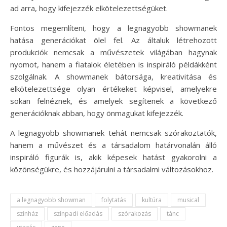
ad arra, hogy kifejezzék elkötelezettségüket.
Fontos megemlíteni, hogy a legnagyobb showmanek
hatása generációkat ölel fel. Az általuk létrehozott
produkciók nemcsak a művészetek világában hagynak
nyomot, hanem a fiatalok életében is inspiráló példákként
szolgálnak. A showmanek bátorsága, kreativitása és
elkötelezettsége olyan értékeket képvisel, amelyekre
sokan felnéznek, és amelyek segítenek a következő
generációknak abban, hogy önmagukat kifejezzék.
A legnagyobb showmanek tehát nemcsak szórakoztatók,
hanem a művészet és a társadalom határvonalán álló
inspiráló figurák is, akik képesek hatást gyakorolni a
közönségükre, és hozzájárulni a társadalmi változásokhoz.
a legnagyobb showman
folytatás
kultúra
musical
színház
színpadi előadás
szórakozás
tánc