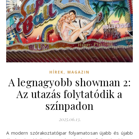
,
HÍREK
MAGAZIN
A legnagyobb showman 2:
Az utazás folytatódik a
színpadon
2025.06.13.
A modern szórakoztatóipar folyamatosan újabb és újabb