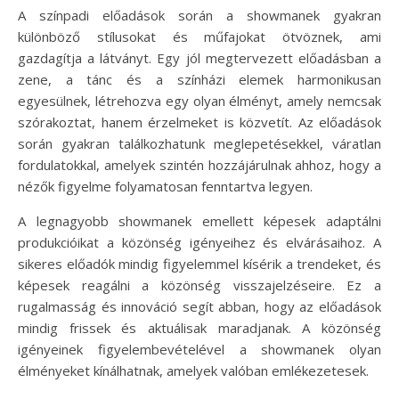
A színpadi előadások során a showmanek gyakran
különböző stílusokat és műfajokat ötvöznek, ami
gazdagítja a látványt. Egy jól megtervezett előadásban a
zene, a tánc és a színházi elemek harmonikusan
egyesülnek, létrehozva egy olyan élményt, amely nemcsak
szórakoztat, hanem érzelmeket is közvetít. Az előadások
során gyakran találkozhatunk meglepetésekkel, váratlan
fordulatokkal, amelyek szintén hozzájárulnak ahhoz, hogy a
nézők figyelme folyamatosan fenntartva legyen.
A legnagyobb showmanek emellett képesek adaptálni
produkcióikat a közönség igényeihez és elvárásaihoz. A
sikeres előadók mindig figyelemmel kísérik a trendeket, és
képesek reagálni a közönség visszajelzéseire. Ez a
rugalmasság és innováció segít abban, hogy az előadások
mindig frissek és aktuálisak maradjanak. A közönség
igényeinek figyelembevételével a showmanek olyan
élményeket kínálhatnak, amelyek valóban emlékezetesek.