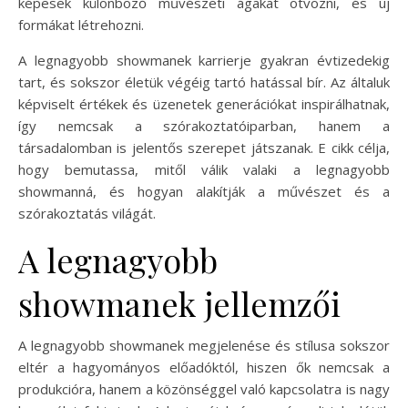
képesek különböző művészeti ágakat ötvözni, és új
formákat létrehozni.
A legnagyobb showmanek karrierje gyakran évtizedekig
tart, és sokszor életük végéig tartó hatással bír. Az általuk
képviselt értékek és üzenetek generációkat inspirálhatnak,
így nemcsak a szórakoztatóiparban, hanem a
társadalomban is jelentős szerepet játszanak. E cikk célja,
hogy bemutassa, mitől válik valaki a legnagyobb
showmanná, és hogyan alakítják a művészet és a
szórakoztatás világát.
A legnagyobb
showmanek jellemzői
A legnagyobb showmanek megjelenése és stílusa sokszor
eltér a hagyományos előadóktól, hiszen ők nemcsak a
produkcióra, hanem a közönséggel való kapcsolatra is nagy