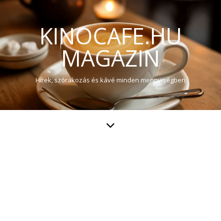
KINOCAFE.HU
MAGAZIN
Hírek, szórakozás és kávé minden mennyiségben