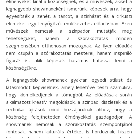
élményeket kínál a közönségnek, és a művészek, akiket a
legnagyobb showmaneként ismerünk, képesek arra, hogy
egyesítsék a zenét, a táncot, a színházat és a cirkuszi
elemeket egy lenyűgöző, emlékezetes előadásban. Ezen
művészek nemcsak a színpadon mutatják meg
tehetségüket, hanem a szórakoztatás minden
szegmensében otthonosan mozognak. Az ilyen előadók
nem csupán a szórakoztatás mesterei, hanem inspiráló
figurák is, akik képesek hatalmas hatással lenni a
közönségükre.
A legnagyobb showmanek gyakran egyedi stílust és
látásmódot képviselnek, amely lehetővé teszi számukra,
hogy kiemelkedjenek a tömegből. Az előadásaik során
alkalmazott kreatív megoldások, a színpadi díszletek és a
technikai újítások mind hozzájárulnak ahhoz, hogy a
közönség felejthetetlen élményekkel gazdagodjon. A
showmanek nemcsak a szórakoztatás szempontjából
fontosak, hanem kulturális értéket is hordoznak, hiszen