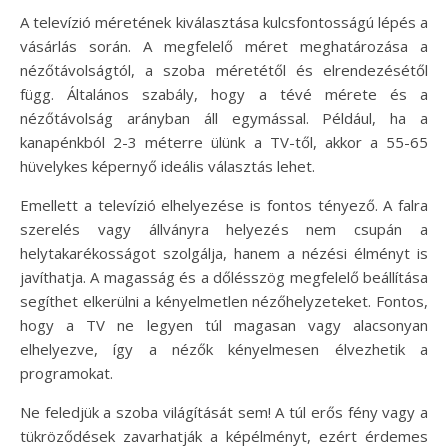
A televízió méretének kiválasztása kulcsfontosságú lépés a
vásárlás során. A megfelelő méret meghatározása a
nézőtávolságtól, a szoba méretétől és elrendezésétől
függ. Általános szabály, hogy a tévé mérete és a
nézőtávolság arányban áll egymással. Például, ha a
kanapénkból 2-3 méterre ülünk a TV-től, akkor a 55-65
hüvelykes képernyő ideális választás lehet.
Emellett a televízió elhelyezése is fontos tényező. A falra
szerelés vagy állványra helyezés nem csupán a
helytakarékosságot szolgálja, hanem a nézési élményt is
javíthatja. A magasság és a dőlésszög megfelelő beállítása
segíthet elkerülni a kényelmetlen nézőhelyzeteket. Fontos,
hogy a TV ne legyen túl magasan vagy alacsonyan
elhelyezve, így a nézők kényelmesen élvezhetik a
programokat.
Ne feledjük a szoba világítását sem! A túl erős fény vagy a
tükröződések zavarhatják a képélményt, ezért érdemes