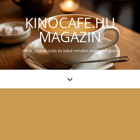
KINOCAFE.HU
MAGAZIN
Hírek, szórakozás és kávé minden mennyiségben