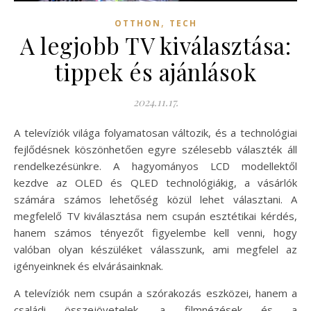
,
OTTHON
TECH
A legjobb TV kiválasztása:
tippek és ajánlások
2024.11.17.
A televíziók világa folyamatosan változik, és a technológiai
fejlődésnek köszönhetően egyre szélesebb választék áll
rendelkezésünkre. A hagyományos LCD modellektől
kezdve az OLED és QLED technológiákig, a vásárlók
számára számos lehetőség közül lehet választani. A
megfelelő TV kiválasztása nem csupán esztétikai kérdés,
hanem számos tényezőt figyelembe kell venni, hogy
valóban olyan készüléket válasszunk, ami megfelel az
igényeinknek és elvárásainknak.
A televíziók nem csupán a szórakozás eszközei, hanem a
családi összejövetelek, a filmnézések és a