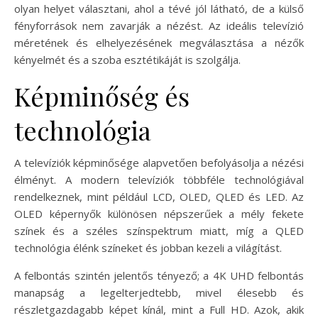
olyan helyet választani, ahol a tévé jól látható, de a külső
fényforrások nem zavarják a nézést. Az ideális televízió
méretének és elhelyezésének megválasztása a nézők
kényelmét és a szoba esztétikáját is szolgálja.
Képminőség és
technológia
A televíziók képminősége alapvetően befolyásolja a nézési
élményt. A modern televíziók többféle technológiával
rendelkeznek, mint például LCD, OLED, QLED és LED. Az
OLED képernyők különösen népszerűek a mély fekete
színek és a széles színspektrum miatt, míg a QLED
technológia élénk színeket és jobban kezeli a világítást.
A felbontás szintén jelentős tényező; a 4K UHD felbontás
manapság a legelterjedtebb, mivel élesebb és
részletgazdagabb képet kínál, mint a Full HD. Azok, akik