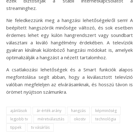
ezek biztosítják a stabil internetkapcsolatot a
streaminghez.
Ne feledkezzünk meg a hangzási lehetőségekről sem! A
beépített hangszórók minősége változó, és sok esetben
érdemes lehet egy külön hangrendszert vagy soundbart
választani a kiváló hangélmény érdekében. A televíziók
gyakran kínálnak különböző hangzási módokat is, amelyek
optimalizálják a hangzást a nézett tartalomhoz.
A csatlakozási lehetőségek és a Smart funkciók alapos
megfontolása segít abban, hogy a kiválasztott televízió
valóban megfeleljen az elvárásainknak, és hosszú távon is
örömet nyújtson számunkra.
ajánlások
ár-érték arány
hangzás
képminőség
legjobb tv
méretválasztás
okostv
technológia
tippek
tv vásárlás