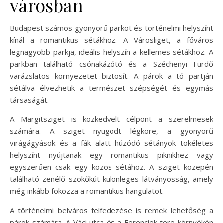
városban
Budapest számos gyönyörű parkot és történelmi helyszínt
kínál a romantikus sétákhoz. A Városliget, a főváros
legnagyobb parkja, ideális helyszín a kellemes sétákhoz. A
parkban található csónakázótó és a Széchenyi Fürdő
varázslatos környezetet biztosít. A párok a tó partján
sétálva élvezhetik a természet szépségét és egymás
társaságát.
A Margitsziget is közkedvelt célpont a szerelmesek
számára. A sziget nyugodt légköre, a gyönyörű
virágágyások és a fák alatt húzódó sétányok tökéletes
helyszínt nyújtanak egy romantikus piknikhez vagy
egyszerűen csak egy közös sétához. A sziget közepén
található zenélő szökőkút különleges látványosság, amely
még inkább fokozza a romantikus hangulatot.
A történelmi belváros felfedezése is remek lehetőség a
párok számára. A Váci utca és a Ferenciek tere környékén