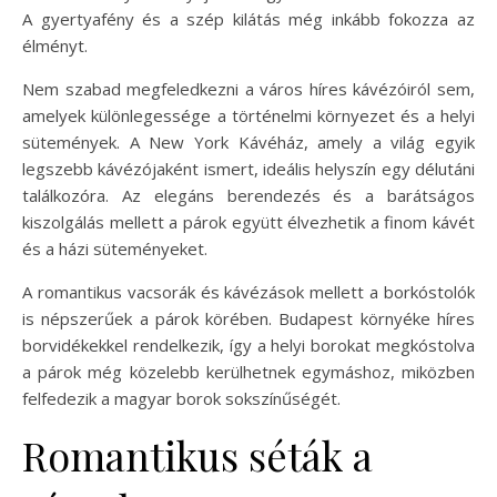
A gyertyafény és a szép kilátás még inkább fokozza az
élményt.
Nem szabad megfeledkezni a város híres kávézóiról sem,
amelyek különlegessége a történelmi környezet és a helyi
sütemények. A New York Kávéház, amely a világ egyik
legszebb kávézójaként ismert, ideális helyszín egy délutáni
találkozóra. Az elegáns berendezés és a barátságos
kiszolgálás mellett a párok együtt élvezhetik a finom kávét
és a házi süteményeket.
A romantikus vacsorák és kávézások mellett a borkóstolók
is népszerűek a párok körében. Budapest környéke híres
borvidékekkel rendelkezik, így a helyi borokat megkóstolva
a párok még közelebb kerülhetnek egymáshoz, miközben
felfedezik a magyar borok sokszínűségét.
Romantikus séták a