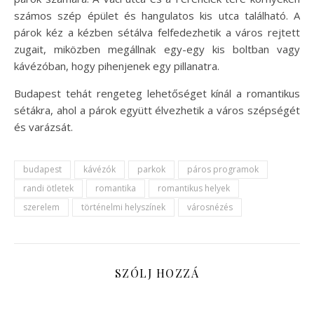
számos szép épület és hangulatos kis utca található. A
párok kéz a kézben sétálva felfedezhetik a város rejtett
zugait, miközben megállnak egy-egy kis boltban vagy
kávézóban, hogy pihenjenek egy pillanatra.
Budapest tehát rengeteg lehetőséget kínál a romantikus
sétákra, ahol a párok együtt élvezhetik a város szépségét
és varázsát.
budapest
kávézók
parkok
páros programok
randi ötletek
romantika
romantikus helyek
szerelem
történelmi helyszínek
városnézés
SZÓLJ HOZZÁ