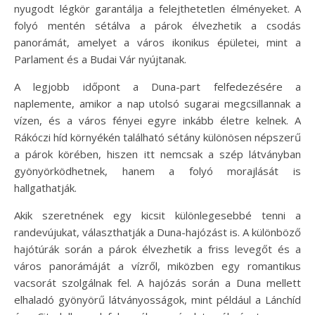
nyugodt légkör garantálja a felejthetetlen élményeket. A
folyó mentén sétálva a párok élvezhetik a csodás
panorámát, amelyet a város ikonikus épületei, mint a
Parlament és a Budai Vár nyújtanak.
A legjobb időpont a Duna-part felfedezésére a
naplemente, amikor a nap utolsó sugarai megcsillannak a
vízen, és a város fényei egyre inkább életre kelnek. A
Rákóczi híd környékén található sétány különösen népszerű
a párok körében, hiszen itt nemcsak a szép látványban
gyönyörködhetnek, hanem a folyó morajlását is
hallgathatják.
Akik szeretnének egy kicsit különlegesebbé tenni a
randevújukat, választhatják a Duna-hajózást is. A különböző
hajótúrák során a párok élvezhetik a friss levegőt és a
város panorámáját a vízről, miközben egy romantikus
vacsorát szolgálnak fel. A hajózás során a Duna mellett
elhaladó gyönyörű látványosságok, mint például a Lánchíd