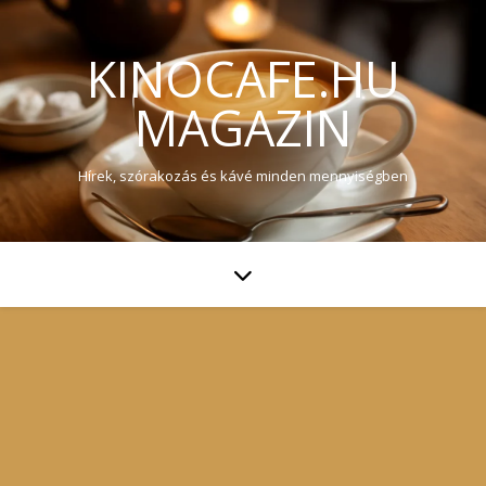
KINOCAFE.HU
MAGAZIN
Hírek, szórakozás és kávé minden mennyiségben