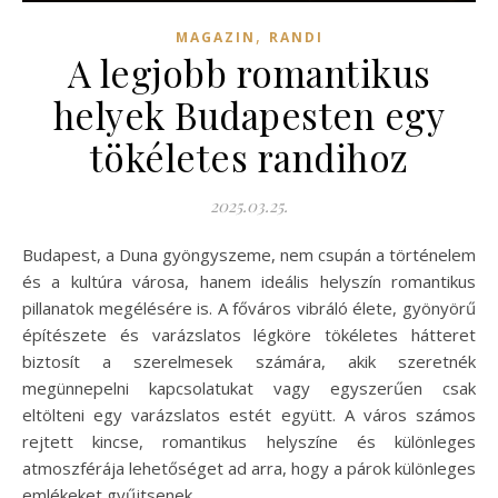
,
MAGAZIN
RANDI
A legjobb romantikus
helyek Budapesten egy
tökéletes randihoz
2025.03.25.
Budapest, a Duna gyöngyszeme, nem csupán a történelem
és a kultúra városa, hanem ideális helyszín romantikus
pillanatok megélésére is. A főváros vibráló élete, gyönyörű
építészete és varázslatos légköre tökéletes hátteret
biztosít a szerelmesek számára, akik szeretnék
megünnepelni kapcsolatukat vagy egyszerűen csak
eltölteni egy varázslatos estét együtt. A város számos
rejtett kincse, romantikus helyszíne és különleges
atmoszférája lehetőséget ad arra, hogy a párok különleges
emlékeket gyűjtsenek.