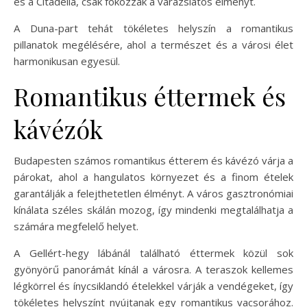
és a Citadella, csak fokozzák a varázslatos élményt.
A Duna-part tehát tökéletes helyszín a romantikus
pillanatok megélésére, ahol a természet és a városi élet
harmonikusan egyesül.
Romantikus éttermek és
kávézók
Budapesten számos romantikus étterem és kávézó várja a
párokat, ahol a hangulatos környezet és a finom ételek
garantálják a felejthetetlen élményt. A város gasztronómiai
kínálata széles skálán mozog, így mindenki megtalálhatja a
számára megfelelő helyet.
A Gellért-hegy lábánál található éttermek közül sok
gyönyörű panorámát kínál a városra. A teraszok kellemes
légkörrel és ínycsiklandó ételekkel várják a vendégeket, így
tökéletes helyszínt nyújtanak egy romantikus vacsorához.