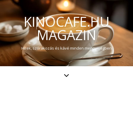
KINOCAFE.HU
MAGAZIN
Hírek, szórakozás és kávé minden mennyiségben