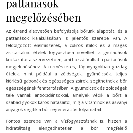
pattanások
megelőzésében
Az étrend alapvetően befolyásolja bőrünk állapotát, és a
pattanások kialakulásában is jelentős szerepe van. A
feldolgozott élelmiszerek, a cukros italok és a magas
zsírtartalmú ételek fogyasztása növelheti a gyulladások
kockázatát a szervezetben, ami hozzájárulhat a pattanások
megjelenéséhez. A természetes, tápanyagokban gazdag
ételek, mint például a zöldségek, gyümölcsök, teljes
kiőrlésű gabonák és egészséges zsírok, segíthetnek a bőr
egészségének fenntartásában. A gyümölcsök és zöldségek
tele vannak antioxidánsokkal, amelyek védik a bőrt a
szabad gyökök káros hatásaitól, míg a vitaminok és ásványi
anyagok segítik a bőr regenerációs folyamatait.
Fontos szerepe van a vízfogyasztásnak is, hiszen a
hidratáltság elengedhetetlen a bőr megfelelő