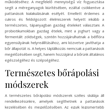
működéséhez. A megfelelő mennyiségű víz fogyasztása
segít a méreganyagok kiürítésében, ezáltal csökkentve a
pattanások kialakulásának esélyét. Emellett érdemes a
cukros és feldolgozott élelmiszerek helyett inkább a
természetes, tápanyagban gazdag ételeket választani. A
probiotikumokban gazdag ételek, mint a joghurt vagy a
fermentált zöldségek, szintén hozzájárulhatnak a bélflóra
egyensúlyának helyreállításához, ami közvetve javíthatja a
bőr állapotát is. A helyes táplálkozás nemcsak a pattanások
megelőzésében segít, hanem hozzájárul a bőrünk általános
egészségéhez és szépségéhez.
Természetes bőrápolási
módszerek
A természetes bőrápolási módszerek széles skálája áll
rendelkezésünkre, amelyek segíthetnek a pattanások
kezelésében és megelőzésében. Az egyik legismertebb