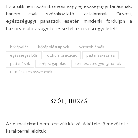
Ez a cikk nem számít orvosi vagy egészségügyi tanácsnak,
hanem csak szórakoztató tartalomnak. Orvosi,
egészségügyi panaszok esetén mindenki forduljon a
háziorvosához vagy keresse fel az orvosi ügyeletet!
bőrápolás
bőrápolási tippek
bőrproblémák
egészséges bőr
otthoni praktikák
pattanáskezelés
pattanások
szépségápolás
természetes gyógymódok
természetes összetevők
SZÓLJ HOZZÁ
Az e-mail címet nem tesszük közzé.
A kötelező mezőket
*
karakterrel jelöltük