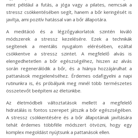
mint például a futás, a jóga vagy a pilates, nemcsak a
stressz csökkentésében segít, hanem a bőr keringését is
javítja, ami pozitív hatással van a bőr állapotára.
A meditáció és a légzőgyakorlatok szintén kiváló
módszerek a stressz kezelésére. Ezek a technikák
segítenek a mentális nyugalom elérésében, ezáltal
csökkentve a stressz szintet. A megfelelő alvás is
elengedhetetlen a bőr egészségéhez, hiszen az alvás
során regenerálódik a bőr, és a hiánya hozzájárulhat a
pattanások megjelenéséhez. Érdemes odafigyelni a napi
rutinunkra is, és próbáljunk meg minél több természetes
összetevőt beépíteni az életünkbe.
Az életmódbeli változtatások mellett a megfelelő
hidratálás is fontos szerepet játszik a bőr egészségében.
A stressz csökkentésére és a bőr állapotának javítására
tehát érdemes többféle módszert ötvözni, hogy egy
komplex megoldást nyújtsunk a pattanások ellen.