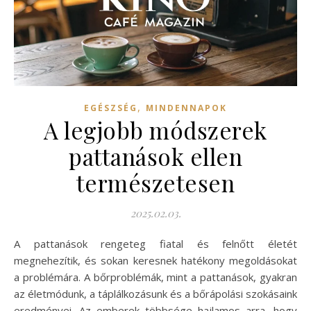
,
EGÉSZSÉG
MINDENNAPOK
A legjobb módszerek
pattanások ellen
természetesen
2025.02.03.
A pattanások rengeteg fiatal és felnőtt életét
megnehezítik, és sokan keresnek hatékony megoldásokat
a problémára. A bőrproblémák, mint a pattanások, gyakran
az életmódunk, a táplálkozásunk és a bőrápolási szokásaink
eredményei. Az emberek többsége hajlamos arra, hogy