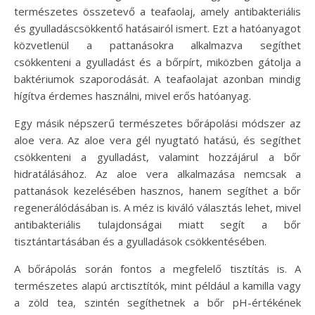
természetes összetevő a teafaolaj, amely antibakteriális
és gyulladáscsökkentő hatásairól ismert. Ezt a hatóanyagot
közvetlenül a pattanásokra alkalmazva segíthet
csökkenteni a gyulladást és a bőrpírt, miközben gátolja a
baktériumok szaporodását. A teafaolajat azonban mindig
hígítva érdemes használni, mivel erős hatóanyag.
Egy másik népszerű természetes bőrápolási módszer az
aloe vera. Az aloe vera gél nyugtató hatású, és segíthet
csökkenteni a gyulladást, valamint hozzájárul a bőr
hidratálásához. Az aloe vera alkalmazása nemcsak a
pattanások kezelésében hasznos, hanem segíthet a bőr
regenerálódásában is. A méz is kiváló választás lehet, mivel
antibakteriális tulajdonságai miatt segít a bőr
tisztántartásában és a gyulladások csökkentésében.
A bőrápolás során fontos a megfelelő tisztítás is. A
természetes alapú arctisztítók, mint például a kamilla vagy
a zöld tea, szintén segíthetnek a bőr pH-értékének