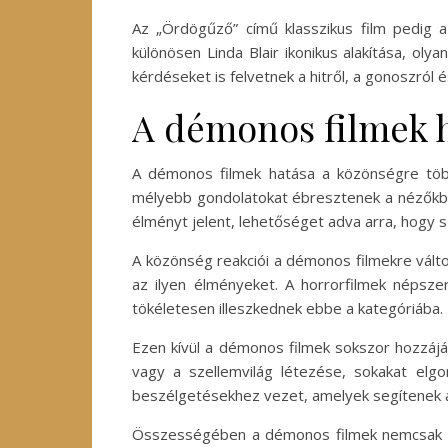
Az „Ördögűző” című klasszikus film pedig a
különösen Linda Blair ikonikus alakítása, o
kérdéseket is felvetnek a hitről, a gonoszról é
A démonos filmek h
A démonos filmek hatása a közönségre több
mélyebb gondolatokat ébresztenek a nézőkben
élményt jelent, lehetőséget adva arra, hogy 
A közönség reakciói a démonos filmekre változ
az ilyen élményeket. A horrorfilmek népsz
tökéletesen illeszkednek ebbe a kategóriába.
Ezen kívül a démonos filmek sokszor hozzájáru
vagy a szellemvilág létezése, sokakat elg
beszélgetésekhez vezet, amelyek segítenek a 
Összességében a démonos filmek nemcsak a fé