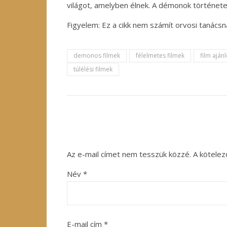
világot, amelyben élnek. A démonok történetei
Figyelem: Ez a cikk nem számít orvosi tanács
demonos filmek
félelmetes filmek
film aján
túlélési filmek
Az e-mail címet nem tesszük közzé.
A kötele
Név
*
E-mail cím
*