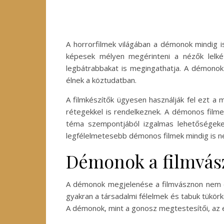
A horrorfilmek világában a démonok mindig i
képesek mélyen megérinteni a nézők lelké
legbátrabbakat is megingathatja. A démonok
élnek a köztudatban.
A filmkészítők ügyesen használják fel ezt a
rétegekkel is rendelkeznek. A démonos filmek
téma szempontjából izgalmas lehetőségeket
legfélelmetesebb démonos filmek mindig is n
Démonok a filmvász
A démonok megjelenése a filmvásznon nem cs
gyakran a társadalmi félelmek és tabuk tükörké
A démonok, mint a gonosz megtestesítői, az e