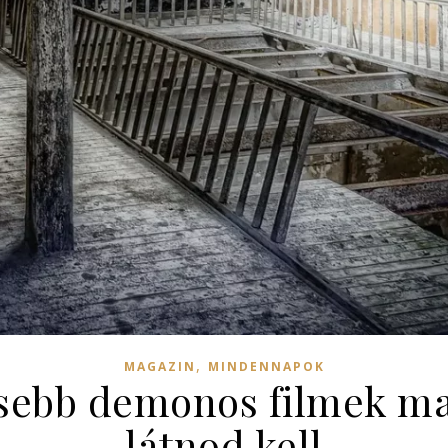
,
MAGAZIN
MINDENNAPOK
esebb demonos filmek ma
látnod kell