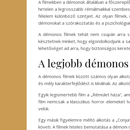
A filmekben a démonok általában a főszereplők
hirtelen a legrosszabb rémálmaikkal szembes
félelem különböző szintjeit. Az olyan filmek
démonokat a szórakoztatás és a pszichológiai
A démonos filmek tehát nem csupán arra s
késztetnek minket, hogy elgondolkodjunk a saj
lehetőséget ad arra, hogy biztonságos kerete
A legjobb démonos 
A démonos filmek között számos olyan alkotá
és mély karakterfejlődést is kínálnak. Az alk
Egyik legismertebb film a „Rémület háza”, ame
film nemcsak a klasszikus horror elemeket ha
velük.
Egy másik figyelemre méltó alkotás a „Conju
követi. A filmek hiteles bemutatása a démoni m