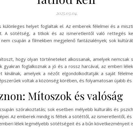
2025.03.04.
s különleges helyet foglaltak el. Az emberek félelmei és a misz
t. A sötétség, a titkok és az ismeretlentől való rettegés k
 nem csupán a filmekben megjelenő fantázialények; sok kultúrá
 mítoszt, hogy olyan történeteket alkossanak, amelyek nemcsak 
 gyakran foglalkoznak a jó és a rossz harcával, az emberi lélek
 kínálnak, amelyek a nézőt elgondolkodtatják a saját félelme
épszerűek voltak a közönség körében, és folyamatosan újabb és 
non: Mítoszok és valóság
upán szórakoztatás; sok esetben mélyebb kulturális és pszicho
pei. Az emberek mindig is féltek a sötéttől, az ismeretlentől, és
mberi lélek legmélyebb sötétségeit és a bűn következményeit is 