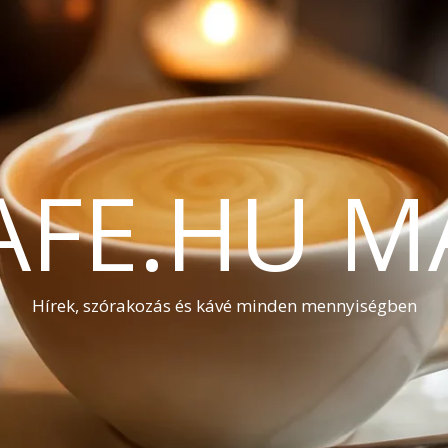
AFE.HU M
Hírek, szórakozás és kávé minden mennyiségben