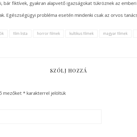
, bár fiktívek, gyakran alapvető igazságokat tükröznek az emberi 
nak. Egészségügyi probléma esetén mindenki csak az orvos tanác
lók
film lista
horror filmek
kultikus filmek
magyar filmek
SZÓLJ HOZZÁ
ző mezőket
*
karakterrel jelöltük