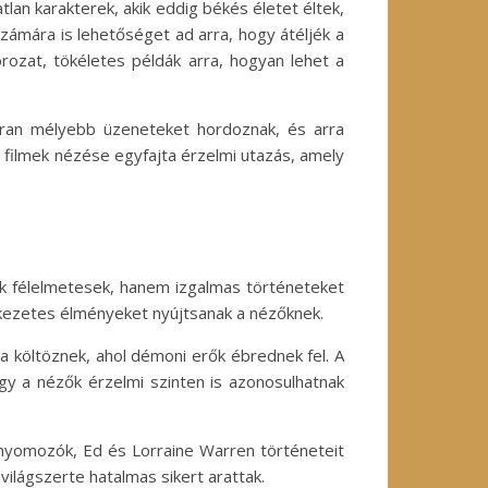
lan karakterek, akik eddig békés életet éltek,
ámára is lehetőséget ad arra, hogy átéljék a
orozat, tökéletes példák arra, hogyan lehet a
ran mélyebb üzeneteket hordoznak, és arra
ú filmek nézése egyfajta érzelmi utazás, amely
ak félelmetesek, hanem izgalmas történeteket
lékezetes élményeket nyújtsanak a nézőknek.
ba költöznek, ahol démoni erők ébrednek fel. A
így a nézők érzelmi szinten is azonosulhatnak
 nyomozók, Ed és Lorraine Warren történeteit
világszerte hatalmas sikert arattak.