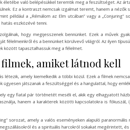
 életébe való belépésükkel teremtik meg a feszültséget. Az ártat
ülnek. Ez a kontraszt nemcsak izgalmat teremt, hanem a nézők sz
, mint például a „Rémálom az Elm utcában” vagy a „Conjuring” s
 hatás eszközévé tenni.
zolgálnak, hogy megijesszenek bennünket. Ezek a művek gyak
át félelmeinkről és a bennünket körülvevő világról. Az ilyen típus
k között tapasztalhassuk meg a félelmet.
filmek, amiket látnod kell
s létezik, amely kiemelkedik a többi közül. Ezek a filmek nemcs
otók ügyesen játszanak a feszültséggel és a hangulattal, hogy em
ly egy fiatal pár történetét meséli el, akik egy elhagyatott ház
sználja, hanem a karakterek közötti kapcsolatokra is fókuszál, 
ring” sorozat, amely a valós eseményeken alapuló paranormális
egszállásokról és a spirituális harcokról sokakat megérintett, és 