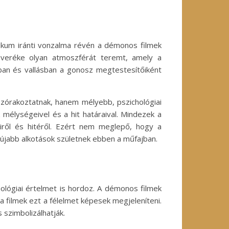
tikum iránti vonzalma révén a démonos filmek
everéke olyan atmoszférát teremt, amely a
ban és vallásban a gonosz megtestesítőiként
szórakoztatnak, hanem mélyebb, pszichológiai
 mélységeivel és a hit határaival. Mindezek a
iről és hitéről. Ezért nem meglepő, hogy a
újabb alkotások születnek ebben a műfajban.
lógiai értelmet is hordoz. A démonos filmek
 a filmek ezt a félelmet képesek megjeleníteni.
szimbolizálhatják.