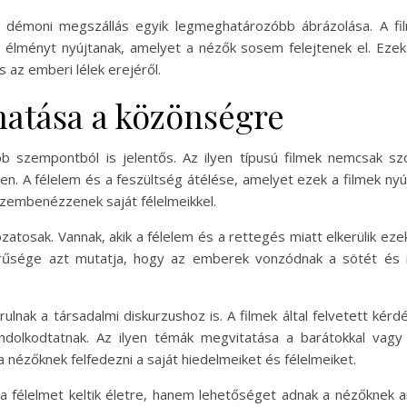
 démoni megszállás egyik legmeghatározóbb ábrázolása. A fil
lyan élményt nyújtanak, amelyet a nézők sosem felejtenek el. Ez
s az emberi lélek erejéről.
atása a közönségre
 szempontból is jelentős. Az ilyen típusú filmek nemcsak szó
. A félelem és a feszültség átélése, amelyet ezek a filmek nyú
szembenézzenek saját félelmeikkel.
atosak. Vannak, akik a félelem és a rettegés miatt elkerülik eze
erűsége azt mutatja, hogy az emberek vonzódnak a sötét és 
lnak a társadalmi diskurzushoz is. A filmek által felvetett kérdés
ondolkodtatnak. Az ilyen témák megvitatása a barátokkal vagy
nézőknek felfedezni a saját hiedelmeiket és félelmeiket.
lelmet keltik életre, hanem lehetőséget adnak a nézőknek arr