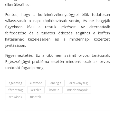
elkerüléséhez.
Fontos, hogy a koffeinérzékenységgel élők tudatosan
válasszanak a napi táplálkozásuk során, és ne hagyják
figyelmen kívül a testük jelzéseit. Az alternatívák
felfedezése és a tudatos étkezés segíthet a koffein
hatásainak kezelésében és a mindennapi közérzet
javításában.
Figyelmeztetés: Ez a cikk nem számít orvosi tanácsnak.
Egészségügyi probléma esetén mindenki csak az orvos
tanácsát fogadja meg.
egészség
életmód
energia
érzékenység
fáradtság
kezelés
koffein
mindennapok
szokások
tünetek