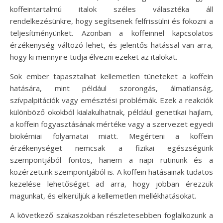
koffeintartalmú italok széles választéka áll
rendelkezésünkre, hogy segítsenek felfrissülni és fokozni a
teljesítményünket. Azonban a koffeinnel kapcsolatos
érzékenység változó lehet, és jelentős hatással van arra,
hogy ki mennyire tudja élvezni ezeket az italokat.
Sok ember tapasztalhat kellemetlen tüneteket a koffein
hatására, mint például szorongás, álmatlanság,
szívpalpitációk vagy emésztési problémák. Ezek a reakciók
különböző okokból kialakulhatnak, például genetikai hajlam,
a koffein fogyasztásának mértéke vagy a szervezet egyedi
biokémiai folyamatai miatt. Megérteni a koffein
érzékenységet nemcsak a fizikai egészségünk
szempontjából fontos, hanem a napi rutinunk és a
közérzetünk szempontjából is. A koffein hatásainak tudatos
kezelése lehetőséget ad arra, hogy jobban érezzük
magunkat, és elkerüljük a kellemetlen mellékhatásokat.
A következő szakaszokban részletesebben foglalkozunk a