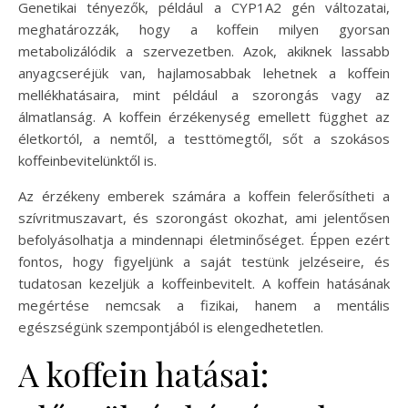
Genetikai tényezők, például a CYP1A2 gén változatai,
meghatározzák, hogy a koffein milyen gyorsan
metabolizálódik a szervezetben. Azok, akiknek lassabb
anyagcseréjük van, hajlamosabbak lehetnek a koffein
mellékhatásaira, mint például a szorongás vagy az
álmatlanság. A koffein érzékenység emellett függhet az
életkortól, a nemtől, a testtömegtől, sőt a szokásos
koffeinbevitelünktől is.
Az érzékeny emberek számára a koffein felerősítheti a
szívritmuszavart, és szorongást okozhat, ami jelentősen
befolyásolhatja a mindennapi életminőséget. Éppen ezért
fontos, hogy figyeljünk a saját testünk jelzéseire, és
tudatosan kezeljük a koffeinbevitelt. A koffein hatásának
megértése nemcsak a fizikai, hanem a mentális
egészségünk szempontjából is elengedhetetlen.
A koffein hatásai: