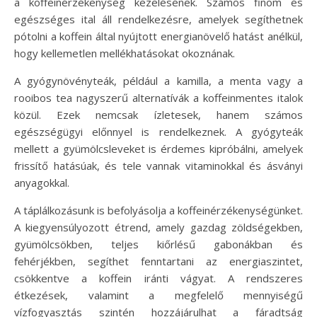
a koffeinérzékenység kezelésének. Számos finom és
egészséges ital áll rendelkezésre, amelyek segíthetnek
pótolni a koffein által nyújtott energianövelő hatást anélkül,
hogy kellemetlen mellékhatásokat okoznának.
A gyógynövényteák, például a kamilla, a menta vagy a
rooibos tea nagyszerű alternatívák a koffeinmentes italok
közül. Ezek nemcsak ízletesek, hanem számos
egészségügyi előnnyel is rendelkeznek. A gyógyteák
mellett a gyümölcsleveket is érdemes kipróbálni, amelyek
frissítő hatásúak, és tele vannak vitaminokkal és ásványi
anyagokkal.
A táplálkozásunk is befolyásolja a koffeinérzékenységünket.
A kiegyensúlyozott étrend, amely gazdag zöldségekben,
gyümölcsökben, teljes kiőrlésű gabonákban és
fehérjékben, segíthet fenntartani az energiaszintet,
csökkentve a koffein iránti vágyat. A rendszeres
étkezések, valamint a megfelelő mennyiségű
vízfogyasztás szintén hozzájárulhat a fáradtság