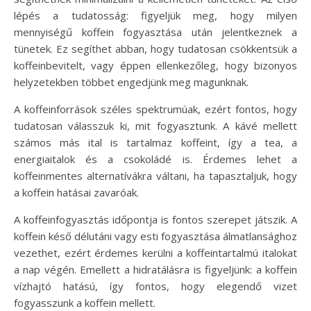
lépés a tudatosság: figyeljük meg, hogy milyen
mennyiségű koffein fogyasztása után jelentkeznek a
tünetek. Ez segíthet abban, hogy tudatosan csökkentsük a
koffeinbevitelt, vagy éppen ellenkezőleg, hogy bizonyos
helyzetekben többet engedjünk meg magunknak.
A koffeinforrások széles spektrumúak, ezért fontos, hogy
tudatosan válasszuk ki, mit fogyasztunk. A kávé mellett
számos más ital is tartalmaz koffeint, így a tea, a
energiaitalok és a csokoládé is. Érdemes lehet a
koffeinmentes alternatívákra váltani, ha tapasztaljuk, hogy
a koffein hatásai zavaróak.
A koffeinfogyasztás időpontja is fontos szerepet játszik. A
koffein késő délutáni vagy esti fogyasztása álmatlansághoz
vezethet, ezért érdemes kerülni a koffeintartalmú italokat
a nap végén. Emellett a hidratálásra is figyeljünk: a koffein
vízhajtó hatású, így fontos, hogy elegendő vizet
fogyasszunk a koffein mellett.