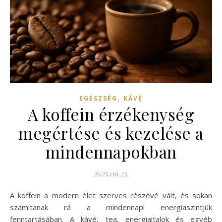
,
EGÉSZSÉG
KÁVÉ
A koffein érzékenység
megértése és kezelése a
mindennapokban
2025.09.23.
A koffein a modern élet szerves részévé vált, és sokan
számítanak rá a mindennapi energiaszintjük
fenntartásában. A kávé, tea, energiaitalok és egyéb