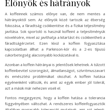
Előnyök és hátrányok
A koffeinnek számos előnye van, de nem mentes a
hátrányoktól sem. Az előnyök közé tartozik az éberség
fokozása, a fáradtság csökkentése és a fizikai teljesítmény
javítása. Sok sportoló is használ koffeint a teljesítményük
növelésére, mivel az javíthatja a kitartást és csökkentheti a
fáradtságérzetet. Ezen kívül a koffein fogyasztása
kapcsolatban állhat a Parkinson-kór és a 2-es típusú
cukorbetegség alacsonyabb kockázatával is.
Azonban a koffein hátrányai is jelentősek lehetnek. A túlzott
koffeinbevitel szorongást, álmatlanságot, szívritmuszavart
és emésztési problémákat okozhat. A koffein hatása
egyénenként változik, és amit az egyik ember jól tolerál,
azt a másik már nehezen viseli el.
Fontos megjegyezni, hogy a koffein hatása a tolerancia
függvényében változhat. A rendszeres koffeinfogyasztók
általában magasabb toleranciát mutatnak, ami azt jelenti,