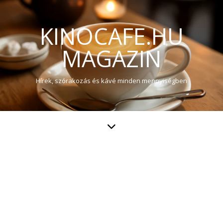
KINOCAFE.HU
MAGAZIN
Hírek, szórakozás és kávé minden mennyiségben