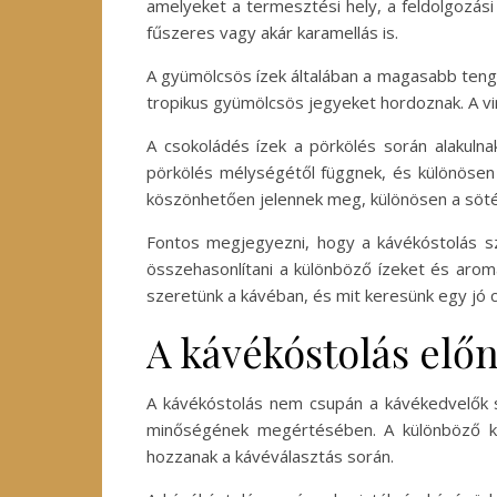
amelyeket a termesztési hely, a feldolgozási
fűszeres vagy akár karamellás is.
A gyümölcsös ízek általában a magasabb tenge
tropikus gyümölcsös jegyeket hordoznak. A virá
A csokoládés ízek a pörkölés során alakulna
pörkölés mélységétől függnek, és különösen 
köszönhetően jelennek meg, különösen a söt
Fontos megjegyezni, hogy a kávékóstolás sz
összehasonlítani a különböző ízeket és arom
szeretünk a kávéban, és mit keresünk egy jó 
A kávékóstolás előn
A kávékóstolás nem csupán a kávékedvelők s
minőségének megértésében. A különböző ká
hozzanak a kávéválasztás során.