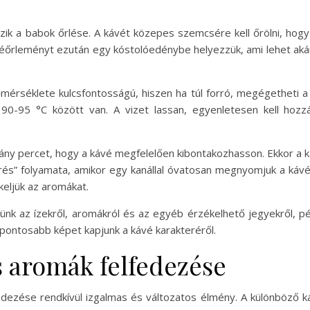
ik a babok őrlése. A kávét közepes szemcsére kell őrölni, hogy 
ávéőrleményt ezután egy kóstolóedénybe helyezzük, ami lehet ak
mérséklete kulcsfontosságú, hiszen ha túl forró, megégetheti a k
e 90-95 °C között van. A vizet lassan, egyenletesen kell hoz
hány percet, hogy a kávé megfelelően kibontakozhasson. Ekkor a 
s” folyamata, amikor egy kanállal óvatosan megnyomjuk a kávé r
eljük az aromákat.
ünk az ízekről, aromákról és az egyéb érzékelhető jegyekről, pél
pontosabb képet kapjunk a kávé karakteréről.
s aromák felfedezése
edezése rendkívül izgalmas és változatos élmény. A különböző ká