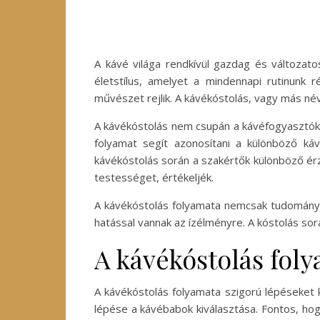
A kávé világa rendkívül gazdag és változato
életstílus, amelyet a mindennapi rutinunk
művészet rejlik. A kávékóstolás, vagy más n
A kávékóstolás nem csupán a kávéfogyasztók 
folyamat segít azonosítani a különböző káv
kávékóstolás során a szakértők különböző érz
testességet, értékeljék.
A kávékóstolás folyamata nemcsak tudományos
hatással vannak az ízélményre. A kóstolás s
A kávékóstolás fol
A kávékóstolás folyamata szigorú lépéseket k
lépése a kávébabok kiválasztása. Fontos, hogy