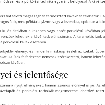
 módszer és a pörkölési technika egyaránt befolyásol. A kávé íze
rszint feletti magasságban termesztett kávékban találhatók. Ez
gos ízek, mint például a jázmin vagy a levendula, tipikusan a külö
k ki, és általában a közepes vagy sötét pörkölésű kávékban je
vonzóak lehetnek a kávé kedvelői számára. A karamellás ízek 
ét pörkölésű kávék esetében.
ubjektív élmény, és mindenki másképp észleli az ízeket. Éppen
ákat. Az ízek felfedezése nemcsak szórakoztató, hanem lehető
csésze kávéban.
yei és jelentősége
zámára nyújt élményeket, hanem számos előnnyel is jár. Az el
véfajták és pörkölési technikák megismerése lehetővé teszi