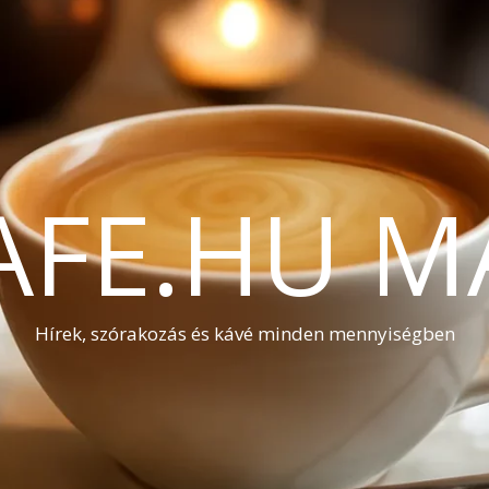
AFE.HU M
Hírek, szórakozás és kávé minden mennyiségben