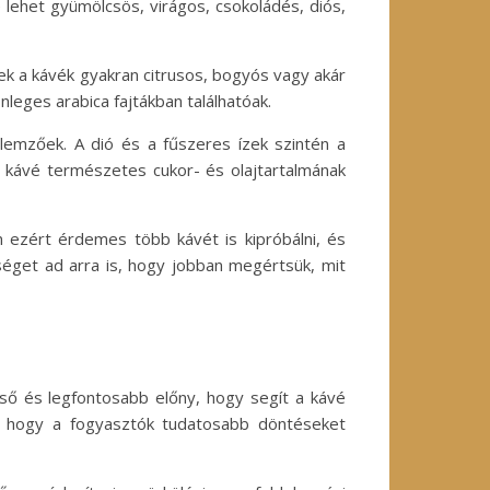
 lehet gyümölcsös, virágos, csokoládés, diós,
ek a kávék gyakran citrusos, bogyós vagy akár
nleges arabica fajtákban találhatóak.
llemzőek. A dió és a fűszeres ízek szintén a
a kávé természetes cukor- és olajtartalmának
 ezért érdemes több kávét is kipróbálni, és
séget ad arra is, hogy jobban megértsük, mit
ső és legfontosabb előny, hogy segít a kávé
, hogy a fogyasztók tudatosabb döntéseket