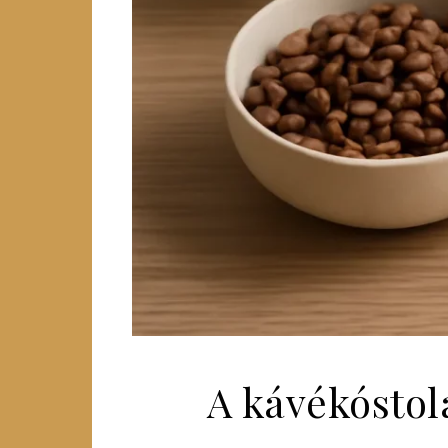
A kávékóstol