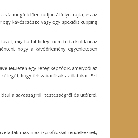
a víz megfelelően tudjon átfolyni rajta, és az
ár egy kávéscsésze vagy egy speciális cupping
ávét, míg ha túl hideg, nem tudja kioldani az
záönteni, hogy a kávéőrlemény egyenletesen
kávé felületén egy réteg képződik, amelyből az
étegét, hogy felszabadítsuk az illatokat. Ezt
dául a savasságról, testességről és utóízről.
véfajták más-más ízprofilokkal rendelkeznek,