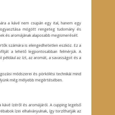
zámára a kávé nem csupán egy ital, hanem egy
és fogyasztása mögött rengeteg tudomány és
zének és aromájának alaposabb megismerését.
rtők számára is elengedhetetlen eszköz. Ez a
filját a lehető legpontosabban felmérjük. A
 például az ízt, az aromát, a savasságot és a
gozási módszerei és pörkölési technikái mind
edélyünk még mélyebb megértésében.
 kávé ízéről és aromájáról. A cupping legelső
babok ízei elhalványulnak, így torzíthatják az