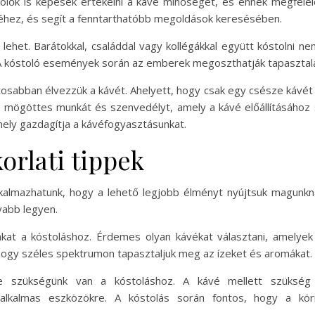
ölők is képesek értékelni a kávé minőségét, és ennek megfelel
déséhez, és segít a fenntarthatóbb megoldások keresésében.
 lehet. Barátokkal, családdal vagy kollégákkal együtt kóstolni 
A kóstoló események során az emberek megoszthatják tapasztalat
osabban élvezzük a kávét. Ahelyett, hogy csak egy csésze kávét 
a mögöttes munkát és szenvedélyt, amely a kávé előállításához
ely gazdagítja a kávéfogyasztásunkat.
orlati tippek
kalmazhatunk, hogy a lehető legjobb élményt nyújtsuk magunkna
vabb legyen.
tákat a kóstoláshoz. Érdemes olyan kávékat választani, amelye
hogy széles spektrumon tapasztaljuk meg az ízeket és aromákat.
e szükségünk van a kóstoláshoz. A kávé mellett szükség le
e alkalmas eszközökre. A kóstolás során fontos, hogy a kö