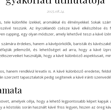
2025.08.24.
s, tele különféle ízekkel, aromákkal és élményekkel. Sokak s
 részévé teszünk. Az ínycsiklandó csésze kávé elkészítése 
éven cupping, egy olyan módszer, amely lehetővé teszi a kávé í
számára érdekes, hanem a kávépörkölők, baristák és kávészaké
éfajták jellemzőit, és lehetőséget ad arra, hogy a kávé ízpro
ékszerveiket használják, hogy a kávé különböző aspektusait, mint
, hanem rendkívül kreatív is. A kávé különböző eredetei, feldol
orán szerzett tapasztalatok pedig segítenek a kávé iránti szenv
yamata
övet, amelyek célja, hogy a lehető legpontosabb képet kapjuk a
 a kóstolás során használt kávé friss legyen, hiszen az öreg kávé