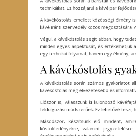
A kávékóstolás során a baristák és kávépörk
technikáikat. Ez hozzájárul a kávéipar fejlő
A kávékóstolás emellett közösségi élmény is
kávé iránti szenvedély közös megosztására. 
Végül, a kávékóstolás segít abban, hogy tudat
minden egyes aspektusát, és értékelhetjük 
egy technikai folyamat, hanem egy élmény, am
A kávékóstolás gyak
A kávékóstolás során számos gyakorlatot al
kávékóstolás még élvezetesebb és informatí
Először is, válasszunk ki különböző kávéfaj
feldolgozási módszerűek. Ez lehetővé teszi, 
Másodszor, készítsünk elő mindent, amir
kóstolóedényekre, valamint jegyzetelésr
érzékszerveinket ez is befolyásolja.