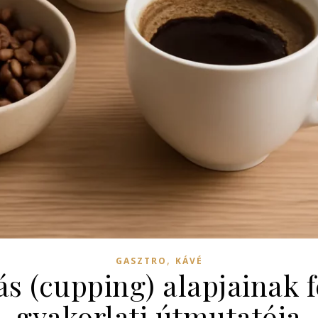
,
GASZTRO
KÁVÉ
ás (cupping) alapjainak f
gyakorlati útmutatója