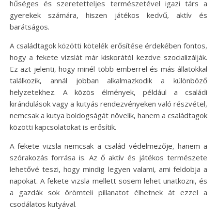
hűséges és szeretetteljes természetével igazi társ a
gyerekek számára, hiszen játékos kedvű, aktív és
barátságos.
A családtagok közötti kötelék erősítése érdekében fontos,
hogy a fekete vizslát már kiskorától kezdve szocializálják.
Ez azt jelenti, hogy minél több emberrel és más állatokkal
találkozik, annál jobban alkalmazkodik a különböző
helyzetekhez. A közös élmények, például a családi
kirándulások vagy a kutyás rendezvényeken való részvétel,
nemcsak a kutya boldogságát növelik, hanem a családtagok
közötti kapcsolatokat is erősítik.
A fekete vizsla nemcsak a család védelmezője, hanem a
szórakozás forrása is. Az ő aktív és játékos természete
lehetővé teszi, hogy mindig legyen valami, ami feldobja a
napokat. A fekete vizsla mellett sosem lehet unatkozni, és
a gazdák sok örömteli pillanatot élhetnek át ezzel a
csodálatos kutyával.