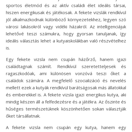
sportos életmód és az aktív családi élet ideális társai,
hiszen energikusak és játékosak. A fekete vizslák rendkívül
jól alkalmazkodnak különböző környezetekhez, legyen szó
városi lakásokról vagy vidéki házakról. Az intelligenciájuk
lehetővé teszi számukra, hogy gyorsan tanuljanak, így
ideális választás lehet a kutyaiskolákban való részvételhez
is.
Egy fekete vizsla nem csupán házőrző, hanem igazi
családtagnak számít. Rendkívül szeretetteljesek és
ragaszkodóak, ami különösen vonzóvá teszi őket a
családok számára. A megfelelő szocializáció és nevelés
mellett ezek a kutyák rendkívül barátságosak más állatokkal
és emberekkel is. A fekete vizsla igazi energikus kutya, aki
mindig készen áll a felfedezésre és a játékra. Az őszinte és
hűséges természetüknek köszönhetően sokan választják
őket társállatnak.
A fekete vizsla nem csupán egy kutya, hanem egy