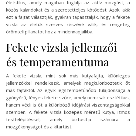
életstílus, amely magában foglalja az aktív mozgást, a
közös kalandokat és a szeretetteljes kötődést. Azok, akik
ezt a fajtát választják, gyakran tapasztalják, hogy a fekete
vizsla az életük szerves részévé válik, és rengeteg
örömteli pillanatot hoz a mindennapjaikba.
Fekete vizsla jellemzői
és temperamentuma
A fekete vizsla, mint sok más kutyafajta, különleges
jellemzőkkel rendelkezik, amelyek megkülönböztetik őt
más fajtáktól. Az egyik legszembetűnőbb tulajdonsága a
gyönyörű, fényes fekete szőre, amely nemcsak esztétikus,
hanem védi is őt a különböző időjárási viszontagságokkal
szemben. A fekete vizsla közepes méretű kutya, izmos
testfelépítéssel, amely biztosítja számára a
mozgékonyságot és a kitartást.