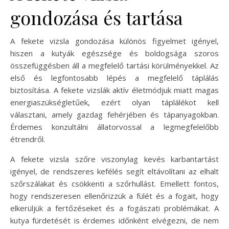
gondozása és tartása
A fekete vizsla gondozása különös figyelmet igényel,
hiszen a kutyák egészsége és boldogsága szoros
összefüggésben áll a megfelelő tartási körülményekkel. Az
első és legfontosabb lépés a megfelelő táplálás
biztosítása. A fekete vizslák aktív életmódjuk miatt magas
energiaszükségletűek, ezért olyan táplálékot kell
választani, amely gazdag fehérjében és tápanyagokban.
Érdemes konzultálni állatorvossal a legmegfelelőbb
étrendről.
A fekete vizsla szőre viszonylag kevés karbantartást
igényel, de rendszeres kefélés segít eltávolítani az elhalt
szőrszálakat és csökkenti a szőrhullást. Emellett fontos,
hogy rendszeresen ellenőrizzük a fülét és a fogait, hogy
elkerüljük a fertőzéseket és a fogászati problémákat. A
kutya fürdetését is érdemes időnként elvégezni, de nem