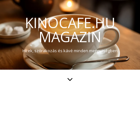
KINOCAFE.HU
MAGAZIN
Hírek, szórakozás és kávé minden mennyiségben