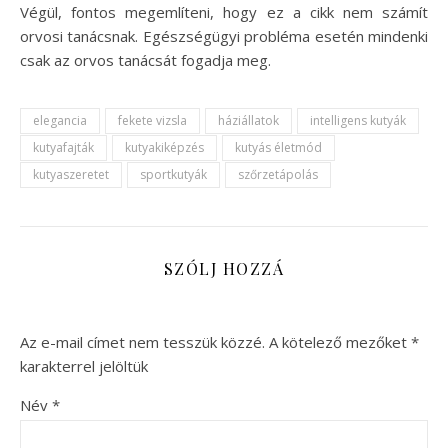
Végül, fontos megemlíteni, hogy ez a cikk nem számít
orvosi tanácsnak. Egészségügyi probléma esetén mindenki
csak az orvos tanácsát fogadja meg.
elegancia
fekete vizsla
háziállatok
intelligens kutyák
kutyafajták
kutyakiképzés
kutyás életmód
kutyaszeretet
sportkutyák
szőrzetápolás
SZÓLJ HOZZÁ
Az e-mail címet nem tesszük közzé.
A kötelező mezőket
*
karakterrel jelöltük
Név
*