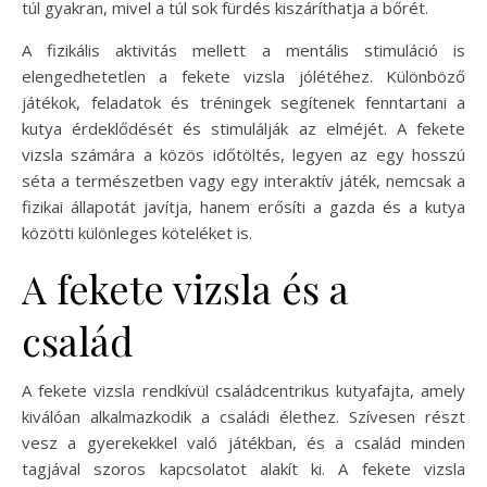
túl gyakran, mivel a túl sok fürdés kiszáríthatja a bőrét.
A fizikális aktivitás mellett a mentális stimuláció is
elengedhetetlen a fekete vizsla jólétéhez. Különböző
játékok, feladatok és tréningek segítenek fenntartani a
kutya érdeklődését és stimulálják az elméjét. A fekete
vizsla számára a közös időtöltés, legyen az egy hosszú
séta a természetben vagy egy interaktív játék, nemcsak a
fizikai állapotát javítja, hanem erősíti a gazda és a kutya
közötti különleges köteléket is.
A fekete vizsla és a
család
A fekete vizsla rendkívül családcentrikus kutyafajta, amely
kiválóan alkalmazkodik a családi élethez. Szívesen részt
vesz a gyerekekkel való játékban, és a család minden
tagjával szoros kapcsolatot alakít ki. A fekete vizsla