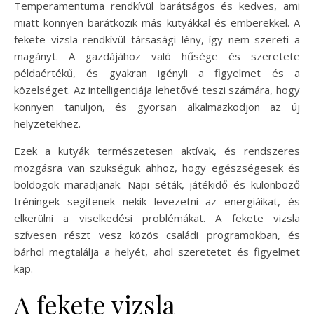
Temperamentuma rendkívül barátságos és kedves, ami
miatt könnyen barátkozik más kutyákkal és emberekkel. A
fekete vizsla rendkívül társasági lény, így nem szereti a
magányt. A gazdájához való hűsége és szeretete
példaértékű, és gyakran igényli a figyelmet és a
közelséget. Az intelligenciája lehetővé teszi számára, hogy
könnyen tanuljon, és gyorsan alkalmazkodjon az új
helyzetekhez.
Ezek a kutyák természetesen aktívak, és rendszeres
mozgásra van szükségük ahhoz, hogy egészségesek és
boldogok maradjanak. Napi séták, játékidő és különböző
tréningek segítenek nekik levezetni az energiáikat, és
elkerülni a viselkedési problémákat. A fekete vizsla
szívesen részt vesz közös családi programokban, és
bárhol megtalálja a helyét, ahol szeretetet és figyelmet
kap.
A fekete vizsla