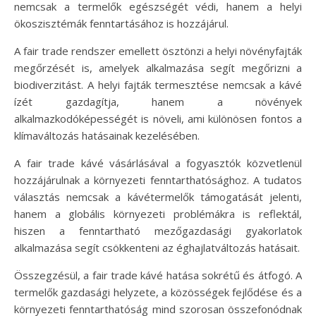
nemcsak a termelők egészségét védi, hanem a helyi
ökoszisztémák fenntartásához is hozzájárul.
A fair trade rendszer emellett ösztönzi a helyi növényfajták
megőrzését is, amelyek alkalmazása segít megőrizni a
biodiverzitást. A helyi fajták termesztése nemcsak a kávé
ízét gazdagítja, hanem a növények
alkalmazkodóképességét is növeli, ami különösen fontos a
klímaváltozás hatásainak kezelésében.
A fair trade kávé vásárlásával a fogyasztók közvetlenül
hozzájárulnak a környezeti fenntarthatósághoz. A tudatos
választás nemcsak a kávétermelők támogatását jelenti,
hanem a globális környezeti problémákra is reflektál,
hiszen a fenntartható mezőgazdasági gyakorlatok
alkalmazása segít csökkenteni az éghajlatváltozás hatásait.
Összegzésül, a fair trade kávé hatása sokrétű és átfogó. A
termelők gazdasági helyzete, a közösségek fejlődése és a
környezeti fenntarthatóság mind szorosan összefonódnak