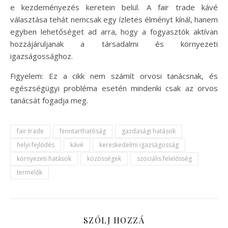
e kezdeményezés keretein belül. A fair trade kávé
választása tehát nemcsak egy ízletes élményt kínál, hanem
egyben lehetőséget ad arra, hogy a fogyasztók aktívan
hozzájáruljanak a társadalmi és környezeti
igazságossághoz.
Figyelem: Ez a cikk nem számít orvosi tanácsnak, és
egészségügyi probléma esetén mindenki csak az orvos
tanácsát fogadja meg.
fair trade
fenntarthatóság
gazdasági hatások
helyi fejlődés
kávé
kereskedelmi igazságosság
környezeti hatások
közösségek
szociális felelősség
termelők
SZÓLJ HOZZÁ