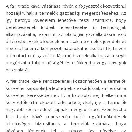
A fair trade kávé vásárlása révén a fogyasztók közvetlenül
hozzájárulnak a termelők gazdasági megerősítéséhez. Az
így befolyó jövedelem lehetővé teszi számukra, hogy
befektessenek földjeik fejlesztésébe, új technológiák
alkalmazásába, valamint az ökológiai gazdálkodásra való
áttérésbe. Ezek a lépések nemcsak a termelők jövedelmét
növelik, hanem a környezeti hatásokat is csökkentik, hiszen
a fenntartható gazdálkodási módszerek alkalmazása segít
megőrizni a talaj minőségét és csökkenti a vegyi anyagok
használatát.
A fair trade kávé rendszerének köszönhetően a termelők
közvetlen kapcsolatba léphetnek a vásárlókkal, ami erősíti a
közvetlen kereskedelmet. Ez a kapcsolat segít elkerülni a
közvetítők által okozott árkülönbségeket, így a termelők
nagyobb részesedést kapnak a végső árból. Ezen kívül a
fair trade kávé rendszerén belüli együttműködések
lehetőséget biztosítanak a termelők számára, hogy
közösen lépjenek fel a piacon, így növelve az