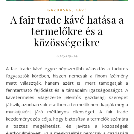
,
GAZDASÁG
KÁVÉ
A fair trade kávé hatása a
termelőkre és a
közösségeikre
2025.09.04.
A fair trade kávé egyre népszerűbb választás a tudatos
fogyasztók körében, hiszen nemcsak a finom ízélmény
miatt választják, hanem azért is, mert támogatják a
fenntartható fejlődést és a társadalmi igazságosságot. A
kávétermelés világszerte jelentős gazdasági szerepet
játszik, azonban sok esetben a termelők nem kapják meg a
munkájukért járó méltányos ellenséget. A fair trade
kezdeményezés célja, hogy biztosítsa a termelők számára
a tisztes megélhetést, és javítsa a közösségeik
életkörülményeit. Ez a megközelítés nemcsak a gazdasági