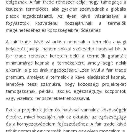
dolgoznak. A fair trade rendszer célja, hogy támogatja a
kisüzemi termelőket, akik gyakran szenvednek a globális
piacok ingadozásaitól. Az ilyen kávé vásárlásával a
fogyasztók közvetlenül hozzájárulnak a termelők
megélhetéséhez és közösségeik fejlődéséhez.
A fair trade kávé vásárlása nemcsak a termelők anyagi
helyzetét javítja, hanem sokkal szélesebb hatással bír. A
fair trade rendszer keretein belül a termelők garantált
minimumárat kapnak a termékeikért, amely segít nekik
elkerülni a piaci árak ingadozásait. Ezen kívül a fair trade
prémium, amelyet a termelők a kávé eladásából kapnak,
lehetővé teszi számukra, hogy közösségi projekteket
támogassanak, például iskolák, egészségügyi központok
vagy vízellátó rendszerek létrehozásával.
Ezek a projektek jelentős hatással vannak a közösségek
életére, mivel hozzájárulnak az oktatás, az egészségügy
és a környezetvédelem fejlesztéséhez. A fair trade kávé
tehát nemcsak egy termék, hanem egy olyan mozgalom is,