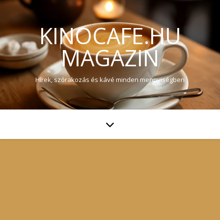
KINOCAFE.HU
MAGAZIN
Hírek, szórakozás és kávé minden mennyiségben