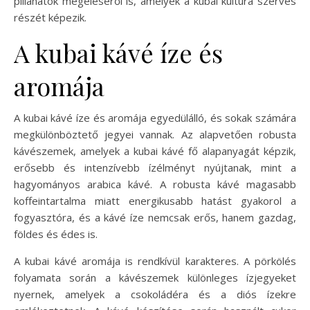
pillanatok megéléséről is, amelyek a kubai kultúra szerves
részét képezik.
A kubai kávé íze és
aromája
A kubai kávé íze és aromája egyedülálló, és sokak számára
megkülönböztető jegyei vannak. Az alapvetően robusta
kávészemek, amelyek a kubai kávé fő alapanyagát képzik,
erősebb és intenzívebb ízélményt nyújtanak, mint a
hagyományos arabica kávé. A robusta kávé magasabb
koffeintartalma miatt energikusabb hatást gyakorol a
fogyasztóra, és a kávé íze nemcsak erős, hanem gazdag,
földes és édes is.
A kubai kávé aromája is rendkívül karakteres. A pörkölés
folyamata során a kávészemek különleges ízjegyeket
nyernek, amelyek a csokoládéra és a diós ízekre