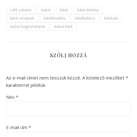
café cubano
italok
kávé
kávé élmény
kávé receptek
kávékészítés
kávékultúra
kávézás
kubai hagyományok
kubai kávé
SZÓLJ HOZZÁ
Az e-mail címet nem tesszük közzé.
A kötelező mezőket
*
karakterrel jelöltük
Név
*
E-mail cím
*