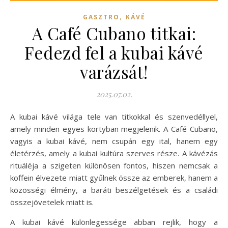
,
GASZTRO
KÁVÉ
A Café Cubano titkai:
Fedezd fel a kubai kávé
varázsát!
2025.07.02.
A kubai kávé világa tele van titkokkal és szenvedéllyel,
amely minden egyes kortyban megjelenik. A Café Cubano,
vagyis a kubai kávé, nem csupán egy ital, hanem egy
életérzés, amely a kubai kultúra szerves része. A kávézás
rituáléja a szigeten különösen fontos, hiszen nemcsak a
koffein élvezete miatt gyűlnek össze az emberek, hanem a
közösségi élmény, a baráti beszélgetések és a családi
összejövetelek miatt is.
A kubai kávé különlegessége abban rejlik, hogy a