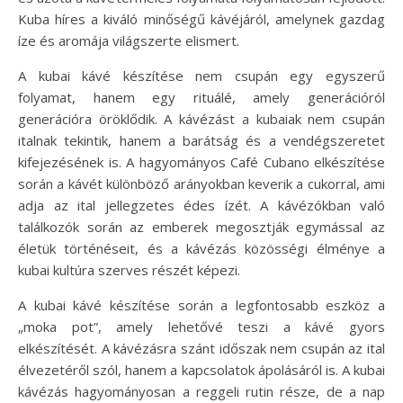
Kuba híres a kiváló minőségű kávéjáról, amelynek gazdag
íze és aromája világszerte elismert.
A kubai kávé készítése nem csupán egy egyszerű
folyamat, hanem egy rituálé, amely generációról
generációra öröklődik. A kávézást a kubaiak nem csupán
italnak tekintik, hanem a barátság és a vendégszeretet
kifejezésének is. A hagyományos Café Cubano elkészítése
során a kávét különböző arányokban keverik a cukorral, ami
adja az ital jellegzetes édes ízét. A kávézókban való
találkozók során az emberek megosztják egymással az
életük történéseit, és a kávézás közösségi élménye a
kubai kultúra szerves részét képezi.
A kubai kávé készítése során a legfontosabb eszköz a
„moka pot”, amely lehetővé teszi a kávé gyors
elkészítését. A kávézásra szánt időszak nem csupán az ital
élvezetéről szól, hanem a kapcsolatok ápolásáról is. A kubai
kávézás hagyományosan a reggeli rutin része, de a nap