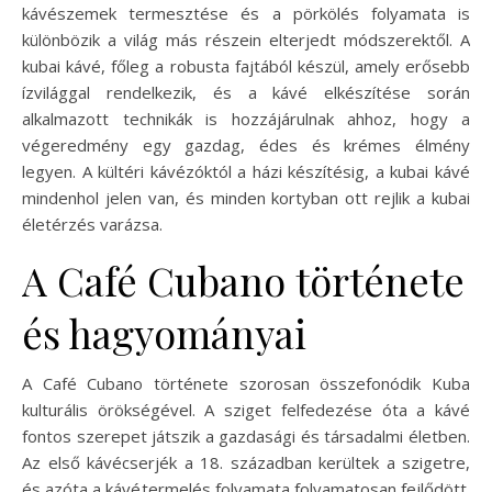
kávészemek termesztése és a pörkölés folyamata is
különbözik a világ más részein elterjedt módszerektől. A
kubai kávé, főleg a robusta fajtából készül, amely erősebb
ízvilággal rendelkezik, és a kávé elkészítése során
alkalmazott technikák is hozzájárulnak ahhoz, hogy a
végeredmény egy gazdag, édes és krémes élmény
legyen. A kültéri kávézóktól a házi készítésig, a kubai kávé
mindenhol jelen van, és minden kortyban ott rejlik a kubai
életérzés varázsa.
A Café Cubano története
és hagyományai
A Café Cubano története szorosan összefonódik Kuba
kulturális örökségével. A sziget felfedezése óta a kávé
fontos szerepet játszik a gazdasági és társadalmi életben.
Az első kávécserjék a 18. században kerültek a szigetre,
és azóta a kávétermelés folyamata folyamatosan fejlődött.