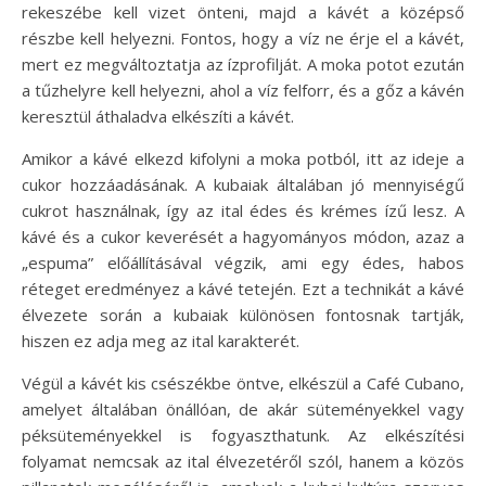
rekeszébe kell vizet önteni, majd a kávét a középső
részbe kell helyezni. Fontos, hogy a víz ne érje el a kávét,
mert ez megváltoztatja az ízprofilját. A moka potot ezután
a tűzhelyre kell helyezni, ahol a víz felforr, és a gőz a kávén
keresztül áthaladva elkészíti a kávét.
Amikor a kávé elkezd kifolyni a moka potból, itt az ideje a
cukor hozzáadásának. A kubaiak általában jó mennyiségű
cukrot használnak, így az ital édes és krémes ízű lesz. A
kávé és a cukor keverését a hagyományos módon, azaz a
„espuma” előállításával végzik, ami egy édes, habos
réteget eredményez a kávé tetején. Ezt a technikát a kávé
élvezete során a kubaiak különösen fontosnak tartják,
hiszen ez adja meg az ital karakterét.
Végül a kávét kis csészékbe öntve, elkészül a Café Cubano,
amelyet általában önállóan, de akár süteményekkel vagy
péksüteményekkel is fogyaszthatunk. Az elkészítési
folyamat nemcsak az ital élvezetéről szól, hanem a közös