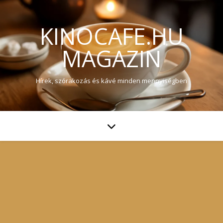
KINOCAFE.HU
MAGAZIN
Hírek, szórakozás és kávé minden mennyiségben