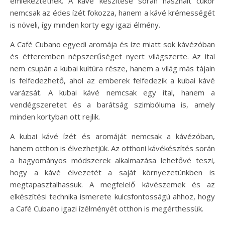
emlékeztetnek. A kávé készítése során használt cukor
nemcsak az édes ízét fokozza, hanem a kávé krémességét
is növeli, így minden korty egy igazi élmény.
A Café Cubano egyedi aromája és íze miatt sok kávézóban
és étteremben népszerűséget nyert világszerte. Az ital
nem csupán a kubai kultúra része, hanem a világ más tájain
is felfedezhető, ahol az emberek felfedezik a kubai kávé
varázsát. A kubai kávé nemcsak egy ital, hanem a
vendégszeretet és a barátság szimbóluma is, amely
minden kortyban ott rejlik.
A kubai kávé ízét és aromáját nemcsak a kávézóban,
hanem otthon is élvezhetjük. Az otthoni kávékészítés során
a hagyományos módszerek alkalmazása lehetővé teszi,
hogy a kávé élvezetét a saját környezetünkben is
megtapasztalhassuk. A megfelelő kávészemek és az
elkészítési technika ismerete kulcsfontosságú ahhoz, hogy
a Café Cubano igazi ízélményét otthon is megérthessük.