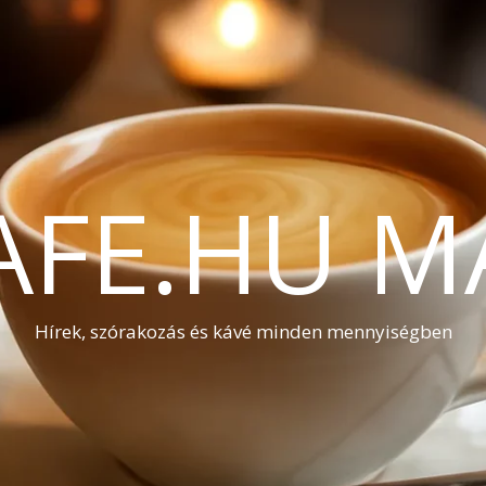
AFE.HU M
Hírek, szórakozás és kávé minden mennyiségben