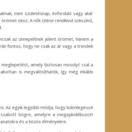
lkalmak, mint születésnap, évforduló vagy akár
örömet okoz. A nők ízlése rendkívül sokszínű,
t.
mcsak az ünnepeltnek jelent örömet, hanem a
án fontos, hogy ne csak az ár vagy a trendek
s meglepetést, amely biztosan mosolyt csal a
abottan is megvalósíthatók, így még inkább
s. Az egyik legjobb módja, hogy különlegessé
 szabott bögre, amelyre a megajándékozott
llanatokra és a közös élményekre.