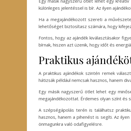
Egy másik nagyszerű ötlet lehet egy kreatív
különleges jelentéssel is bír. Az ilyen ajándé
Ha a megajándékozott szereti a művészetet
lehetőséget biztosítasz számára, hogy kifejez
Fontos, hogy az ajándék kiválasztásakor figy
bírnak, hiszen azt üzenik, hogy időt és energi
Praktikus ajándékö
A praktikus ajándékok szintén remek válasz
hátizsák például nemcsak hasznos, hanem diva
Egy másik nagyszerű ötlet lehet egy minőség
megajándékozottat. Érdemes olyan színt és stí
A szépségápolás terén is találhatsz praktik
hasznos, hanem a pihenést is segíti. Az ilye
önmagunkra való odafigyelésre.