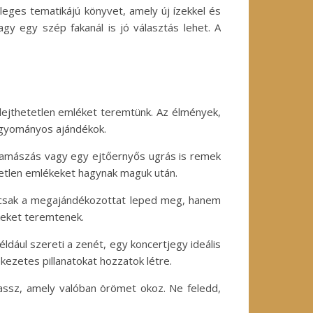
eges tematikájú könyvet, amely új ízekkel és
gy egy szép fakanál is jó választás lehet. A
ejthetetlen emléket teremtünk. Az élmények,
hagyományos ajándékok.
klamászás vagy egy ejtőernyős ugrás is remek
tetlen emlékeket hagynak maguk után.
emcsak a megajándékozottat leped meg, hanem
ékeket teremtenek.
ldául szereti a zenét, egy koncertjegy ideális
ezetes pillanatokat hozzatok létre.
assz, amely valóban örömet okoz. Ne feledd,