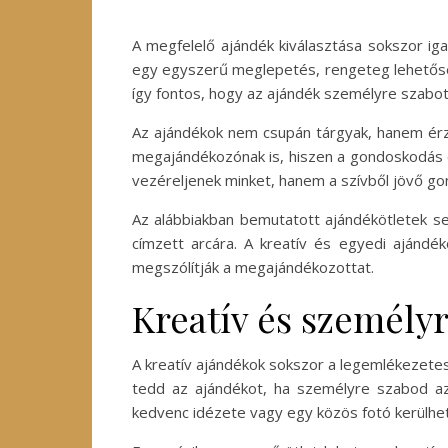
A megfelelő ajándék kiválasztása sokszor igaz
egy egyszerű meglepetés, rengeteg lehetősége
így fontos, hogy az ajándék személyre szabot
Az ajándékok nem csupán tárgyak, hanem érz
megajándékozónak is, hiszen a gondoskodás é
vezéreljenek minket, hanem a szívből jövő g
Az alábbiakban bemutatott ajándékötletek se
címzett arcára. A kreatív és egyedi ajánd
megszólítják a megajándékozottat.
Kreatív és személy
A kreatív ajándékok sokszor a legemlékezete
tedd az ajándékot, ha személyre szabod a
kedvenc idézete vagy egy közös fotó kerülhet