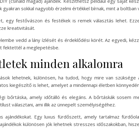
 DIY (csináld magad) ajándék. Készíthetsz például egy saját ké
kok gyakran sokkal nagyobb érzelmi értékkel bírnak, mint a boltban 
, egy festővászon és festékek is remek választás lehet. Ez
ze kreativitását.
elembe vedd a lány ízlését és érdeklődési körét. Az egyedi, kéz
át fektettél a meglepetésbe.
tletek minden alkalomra
tások lehetnek, különösen, ha tudod, hogy mire van szüksége
tos kiegészítő is lehet, amelyet a mindennapi életben könnyedén
i bőrtáska, amely időtálló és elegáns. A bőrtáskák sosem men
lust választani, ami illik az ünnepelt személyiségéhez.
us ajándékokat. Egy luxus fürdőszett, amely tartalmaz fürdőola
n ajándékok különösen jók lehetnek stresszes időszakokban, his