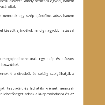
szítésű ékszert, amely nemcsak egyedi, hanem
vásároltak.
zel nemcsak egy szép ajándékot adsz, hanem
zel készült ajándékok mindig nagyobb hatással
 a megajándékozottnak. Egy szép és stílusos
 használhat.
nek ki a divatból, és sokáig szolgálhatják a
jat, testradírt és hidratáló krémet, nemcsak
zen lehetőséget adnak a kikapcsolódásra és az