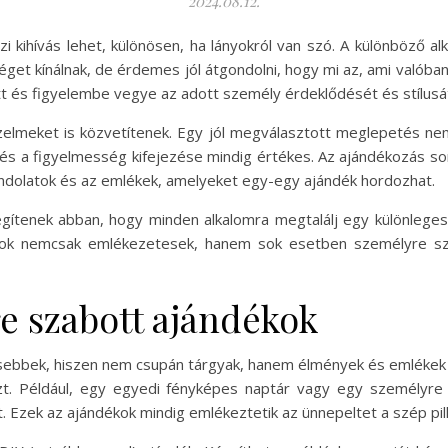
2024.08.12.
i kihívás lehet, különösen, ha lányokról van szó. A különböző a
t kínálnak, de érdemes jól átgondolni, hogy mi az, ami valóban 
t és figyelembe vegye az adott személy érdeklődését és stílusá
elmeket is közvetítenek. Egy jól megválasztott meglepetés ne
s a figyelmesség kifejezése mindig értékes. Az ajándékozás sor
ondolatok és az emlékek, amelyeket egy-egy ajándék hordozhat.
gítenek abban, hogy minden alkalomra megtalálj egy különlege
ékok nemcsak emlékezetesek, hanem sok esetben személyre sz
re szabott ajándékok
sebbek, hiszen nem csupán tárgyak, hanem élmények és emlékek i
zt. Például, egy egyedi fényképes naptár vagy egy személyre
. Ezek az ajándékok mindig emlékeztetik az ünnepeltet a szép pi