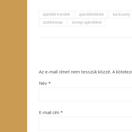
ajándék trendek
ajándékötletek
karácsony
születésnap
ünnepi ajándékok
Az e-mail címet nem tesszük közzé.
A kötele
Név
*
E-mail cím
*