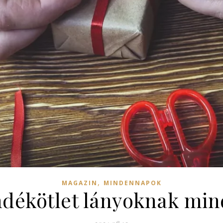
,
MAGAZIN
MINDENNAPOK
ándékötlet lányoknak mi