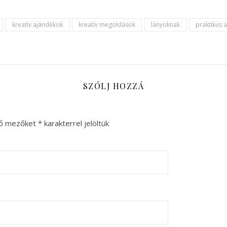
kreatív ajándékok
kreatív megoldások
lányoknak
praktikus 
SZÓLJ HOZZÁ
ző mezőket
*
karakterrel jelöltük