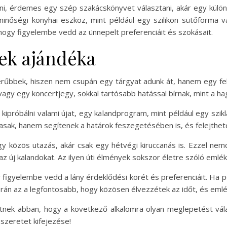
i, érdemes egy szép szakácskönyvet választani, akár egy különl
minőségi konyhai eszköz, mint például egy szilikon sütőforma va
hogy figyelembe vedd az ünnepelt preferenciáit és szokásait.
ek ajándéka
bbek, hiszen nem csupán egy tárgyat adunk át, hanem egy fel
vagy egy koncertjegy, sokkal tartósabb hatással bírnak, mint a 
ipróbálni valami újat, egy kalandprogram, mint például egy szi
asak, hanem segítenek a határok feszegetésében is, és felejthe
y közös utazás, akár csak egy hétvégi kiruccanás is. Ezzel n
 az új kalandokat. Az ilyen úti élmények sokszor életre szóló eml
igyelembe vedd a lány érdeklődési körét és preferenciáit. Ha pé
rán az a legfontosabb, hogy közösen élvezzétek az időt, és emlék
etnek abban, hogy a következő alkalomra olyan meglepetést vál
szeretet kifejezése!