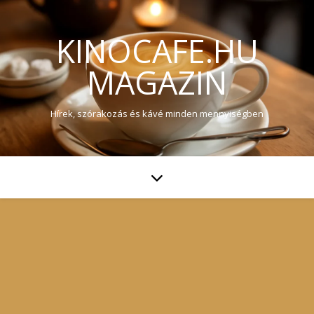
KINOCAFE.HU
MAGAZIN
Hírek, szórakozás és kávé minden mennyiségben