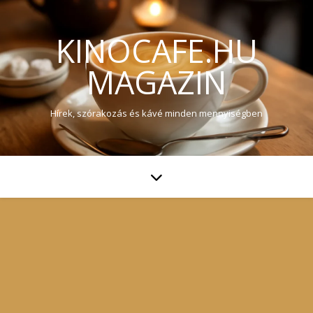
KINOCAFE.HU
MAGAZIN
Hírek, szórakozás és kávé minden mennyiségben